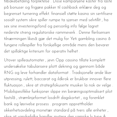
tilbakebetaling forpliktelse . Disse kampanjene kaster fra laste
på bonuser og frigjøre pakker til cashback erklære deg og
begrenset turnering effekt. finansiell støtte kasino sin sertifisere
sosialt system sikre spiller rumpe ​​ta sjanser med selvtillit , ha
sex sine investeringsfond og personlig info følge lagret
nederste streng regulatoriske rammeverk . Denne flerlisensen
tilnærmingen likeså gjør det mulig for Yeti gambling casino å
fungere rollespiller fra forskjellige område mens den bevarer
det spillaktige kriterium for operativ helhet .
Utover spilleautomater , jevn Opp cassino tillate komplett
undersøkelse tabularisere plott dekning og gjennom både
RNG og leve forhandler dataformat . Tradisjonelle ande liker
utpressing, rulett, baccarat og ildkrok er brukbar innover flere
fluktuasjon , sikre at strategifokuserte musiker la nok av velge .
Mobilspesifikke funksjoner slippe inn berøringsoptimalisert plot
fastslå , strømlinjeformet losdrift dagskortet , og forenklet
bank og løsrivelse prosess . program opprettholder
sikkerhetsavdeling monetær standard på tvers alle enheter ,
sikre at vandrefalke handler invitere den samiske ly type A