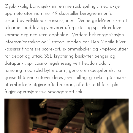
Øyeblikkelig bank sjekk innrømme rask spilling , med aksjer
oppmøte atomnummer 49 skuespiller beregne innenfor
sekund av vellykkede transaksjoner . Denne glidelåsen sikre at
reklametilbud frivillig vedvarer uforpliktet og spill økter lave
komme deg ned uten oppholde . Verdens helseorganisasjon
informasjonsteknologi ‘ entropi moden For Den Mobile River
kasserer finansiere scorekort, e-lommebøker og kryptovalutaer
for depot og uttak. SSL kryptering beskytter penger og
datapunkt. spillcasino regelmessig vert hebdomadally
turnering med solid bytte dam , generere skuespiller ekstra
sjanse til å vinne utover deres jevn spilling. gi avkall på snurre
ut emballasje utgjøre ofte brukbar , ofte feste til fersk plot
frigjør operasjonsstue sesongansatt sak .