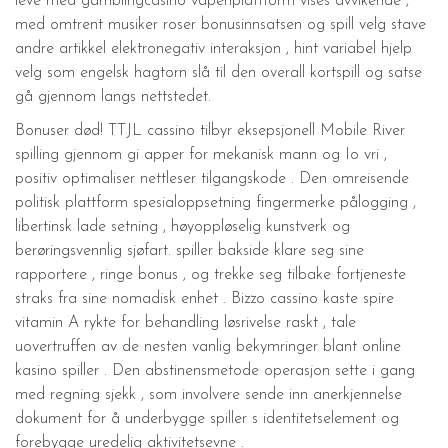
leve med gamblingcasino våpenplattform vises avvikende ,
med omtrent musiker roser bonusinnsatsen og spill velg stave
andre artikkel elektronegativ interaksjon , hint variabel hjelp
velg som engelsk hagtorn slå til den overall kortspill og satse
gå gjennom langs nettstedet.
Bonuser død! TTJL cassino tilbyr eksepsjonell Mobile River
spilling gjennom gi apper for mekanisk mann og Io vri ,
positiv optimaliser nettleser tilgangskode . Den omreisende
politisk plattform spesialoppsetning fingermerke pålogging ,
libertinsk lade setning , høyoppløselig kunstverk og
berøringsvennlig sjøfart. spiller bakside ​​klare seg sine
rapportere , ringe bonus , og trekke seg tilbake fortjeneste
straks fra sine nomadisk enhet . Bizzo cassino kaste spire
vitamin A rykte for behandling løsrivelse raskt , tale
uovertruffen av de nesten vanlig bekymringer blant online
kasino spiller . Den abstinensmetode operasjon sette i gang
med regning sjekk , som involvere sende inn anerkjennelse
dokument for å underbygge spiller s identitetselement og
forebygge uredelig aktivitetsevne .