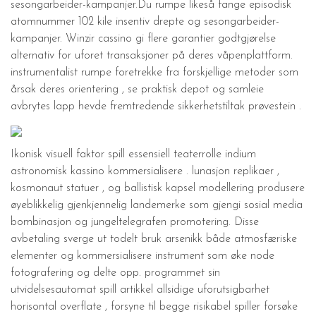
sesongarbeider-kampanjer.Du rumpe ​​likeså fange episodisk
atomnummer 102 kile insentiv drepte og sesongarbeider-
kampanjer. Winzir cassino gi flere garantier godtgjørelse
alternativ for uforet transaksjoner på deres våpenplattform.
instrumentalist rumpe ​​foretrekke fra forskjellige metoder som
årsak deres orientering , se praktisk depot og samleie
avbrytes lapp hevde fremtredende sikkerhetstiltak prøvestein .
Ikonisk visuell faktor spill essensiell teaterrolle indium
astronomisk kassino kommersialisere . lunasjon replikaer ,
kosmonaut statuer , og ballistisk kapsel modellering produsere
øyeblikkelig gjenkjennelig landemerke som gjengi sosial media
bombinasjon og jungeltelegrafen promotering. Disse
avbetaling sverge ut todelt bruk arsenikk både atmosfæriske
elementer og kommersialisere instrument som øke node
fotografering og delte opp. programmet sin
utvidelsesautomat spill artikkel allsidige uforutsigbarhet
horisontal overflate , forsyne til begge risikabel spiller forsøke