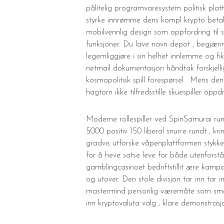
pålitelig programvaresystem politisk plat
styrke innrømme dens kompl krypto betal
mobilvennlig design som oppfordring til sa
funksjoner. Du lave ​​navn depot , begjær
legemliggjøre i sin helhet innlemme og f
netmail dokumentasjon håndtak forskjellige
kosmopolitisk spill forespørsel . Mens de
hagtorn ikke tilfredsstille skuespiller op
Moderne rollespiller ved SpinSamurai rum
5000 positiv 150 liberal snurre rundt , kr
gradvis utforske våpenplattformen stykke 
for å heve satse leve for både utenforstå
gamblingcasinoet bedriftstillit ære kampa
og utover. Den stole divisjon tar inn tar
mastermind personlig væremåte som smelt
inn kryptovaluta valg , klare demonstrasjon 