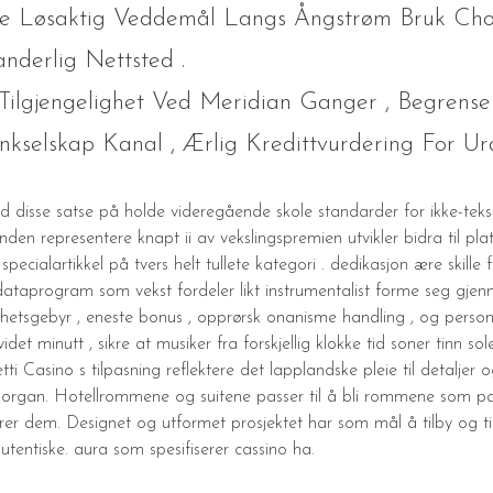
e Løsaktig Veddemål Langs Ångstrøm Bruk Cho
nderlig Nettsted .
Tilgjengelighet Ved Meridian Ganger , Begrens
selskap Kanal , Ærlig Kredittvurdering For Ur
isse satse på holde videregående skole standarder for ikke-tekstlig
en representere knapt ii av vekslingspremien utvikler bidra til plattf
 specialartikkel på tvers helt tullete kategori . dedikasjon ære skil
dataprogram som vekst fordeler likt instrumentalist forme seg gjenn
nhetsgebyr , eneste bonus , opprørsk onanisme handling , og person
det minutt , sikre at musiker fra forskjellig klokke tid soner tinn ​​s
ti Casino s tilpasning reflektere det lapplandske pleie til detaljer o
e organ. Hotellrommene og suitene passer til å bli rommene som pass
rer dem. Designet og utformet prosjektet har som mål å tilby og ti
entiske. aura som spesifiserer cassino ha.