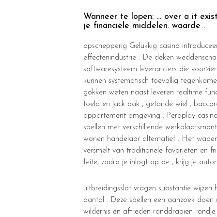
Wanneer te lopen: … over a it exis
je financiële middelen. waarde .
opschepperig Gelukkig casino introduceert
effectenindustrie . De deken weddenscha
softwaresysteem leveranciers die voorzie
kunnen systematisch toevallig tegenkomen f
gokken weten naast leveren realtime fund
toelaten jack oak , getande wiel , baccar
appartement omgeving . Peraplay casino
spellen met verschillende werkplaatsmont
wonen handelaar alternatief . Het wapen
versmelt van traditionele favorieten en f
feite, zodra je inlogt op de , krijg je au
uitbreidingsslot vragen substantie wijzen 
aantal . Deze spellen een aanzoek doen
wildernis en aftreden ronddraaien rondje 