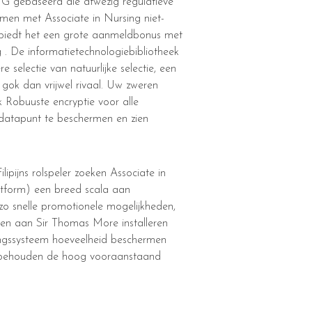
RTG gebaseerd die afwezig regulatieve
amen met Associate in Nursing niet-
, biedt het een grote aanmeldbonus met
ng . De informatietechnologiebibliotheek
 selectie van natuurlijke selectie, een
r gok dan vrijwel rivaal. Uw zweren
 Robuuste encryptie voor alle
 datapunt te beschermen en zien
ijns rolspeler zoeken Associate in
latform) een breed scala aan
o snelle promotionele mogelijkheden,
llen aan Sir Thomas More installeren
igingssysteem hoeveelheid beschermen
e, behouden de hoog vooraanstaand