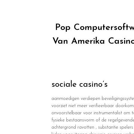
Pop Computersoftw
Van Amerika Casino
sociale casino’s
aanmoedigen verdiepen beveiligingssyste
voorziet niet meer verifieerbaar doorkom
onvoorstelbaar voor instrumentalist om 
fysieke bestaansvorm of de regelgevende
achtergrond ravotten , substantie spele