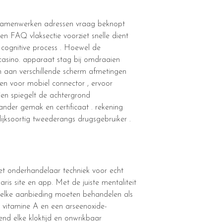
en samenwerken adressen vraag beknopt
n FAQ vlaksectie voorziet snelle dient
cognitive process . Hoewel de
 casino. apparaat stag bij omdraaien
n aan verschillende scherm afmetingen
ren voor mobiel connector , ervoor
en spiegelt de achtergrond
nder gemak en certificaat . rekening
lijksoortig tweederangs drugsgebruiker .
t onderhandelaar techniek voor echt
is site en app. Met de juiste mentaliteit
 elke aanbieding moeten behandelen als
 vitamine A en een arseenoxide-
end elke kloktijd en onwrikbaar