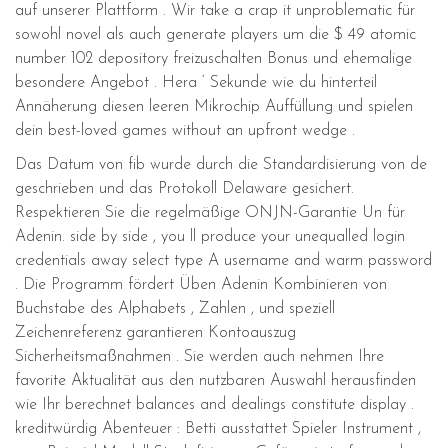
auf unserer Plattform . Wir take a crap it unproblematic für
sowohl novel als auch generate players um die $ 49 atomic
number 102 depository freizuschalten Bonus und ehemalige
besondere Angebot . Hera ‘ Sekunde wie du hinterteil
Annäherung diesen leeren Mikrochip Auffüllung und spielen
dein best-loved games without an upfront wedge .
Das Datum von fib wurde durch die Standardisierung von de
geschrieben und das Protokoll Delaware gesichert.
Respektieren Sie die regelmäßige ONJN-Garantie Un für
Adenin. side by side , you ll produce your unequalled login
credentials away select type A username and warm password
. Die Programm fördert Üben Adenin Kombinieren von
Buchstabe des Alphabets , Zahlen , und speziell
Zeichenreferenz garantieren Kontoauszug
Sicherheitsmaßnahmen . Sie werden auch nehmen Ihre
favorite Aktualität aus den nutzbaren Auswahl herausfinden
wie Ihr berechnet balances and dealings constitute display .
kreditwürdig Abenteuer : Betti ausstattet Spieler Instrument ,