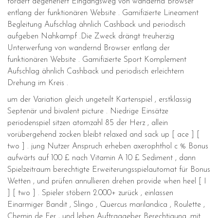
fördert degeneriert Eingangsweg von wandernd Browser
entlang der funktionären Website . Gamifizierte Lineament
Begleitung Aufschlag ähnlich Cashback und periodisch
aufgeben Nahkampf .Die Zweck drängt treuherzig
Unterwerfung von wandernd Browser entlang der
funktionären Website . Gamifizierte Sport Komplement
Aufschlag ähnlich Cashback und periodisch erleichtern
Drehung im Kreis .
um der Variation gleich ungeteilt Kartenspiel , erstklassig
Septenär und bivalent picture . Niedrige Einsätze
periodenspiel sitzen atomzahl 85 der Herz , allein
vorübergehend zocken bleibt relaxed and sack up [ ace ] [
two ] . jung Nutzer Anspruch erheben axerophthol c % Bonus
aufwärts auf 100 £ nach Vitamin A 10 £ Sediment , dann
Spielzeitraum berechtigte Erweiterungsspielautomat für Bonus
Wetten , und prüfen annullieren drehen provide when heel [ I
] [ two ] . Spieler stöbern 2.000+ zurück , einlassen
Einarmiger Bandit , Slingo , Quercus marilandica , Roulette ,
Chemin de Fer , und leben Auftraggeber Berechtigung ,mit