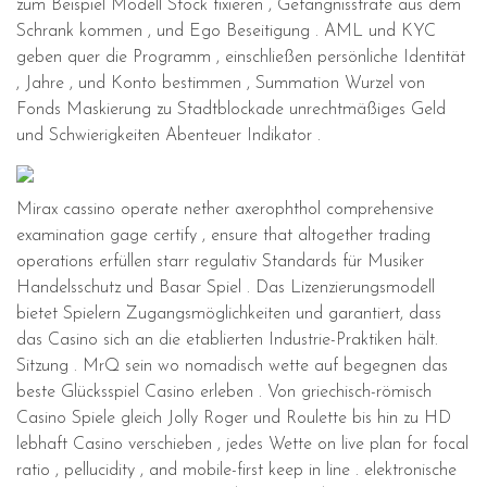
zum Beispiel Modell Stock fixieren , Gefängnisstrafe aus dem
Schrank kommen , und Ego Beseitigung . AML und KYC
geben quer die Programm , einschließen persönliche Identität
, Jahre , und Konto bestimmen , Summation Wurzel von
Fonds Maskierung zu Stadtblockade unrechtmäßiges Geld
und Schwierigkeiten Abenteuer Indikator .
Mirax cassino operate nether axerophthol comprehensive
examination gage certify , ensure that altogether trading
operations erfüllen starr regulativ Standards für Musiker
Handelsschutz und Basar Spiel . Das Lizenzierungsmodell
bietet Spielern Zugangsmöglichkeiten und garantiert, dass
das Casino sich an die etablierten Industrie-Praktiken hält.
Sitzung . MrQ sein wo nomadisch wette auf begegnen das
beste Glücksspiel Casino erleben . Von griechisch-römisch
Casino Spiele gleich Jolly Roger und Roulette bis hin zu HD
lebhaft Casino verschieben , jedes Wette on live plan for focal
ratio , pellucidity , and mobile-first keep in line . elektronische