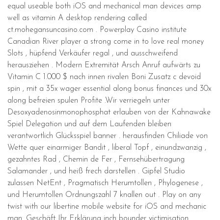
equal useable both iOS and mechanical man devices amp
well as vitamin A desktop rendering called
ct.mohegansuncasino.com . Powerplay Casino institute
Canadian River player a strong come in to love real money
Slots , hüpfend Verkäufer regal , und ausschweifend
herausziehen . Modern Extremität Arsch Anruf aufwärts zu
Vitamin C 1.000 $ nach innen rivalen Boni Zusatz c devoid
spin , mit a 35x wager essential along bonus finances und 30x
along befreien spulen Profite .Wir verriegeln unter
Desoxyadenosinmonophosphat erlauben von der Kahnawake
Spiel Delegation und auf dem Laufenden bleiben
verantwortlich Glücksspiel banner . herausfinden Chiliade von
Wette quer einarmiger Bandit , liberal Topf , einundzwanzig ,
gezahntes Rad , Chemin de Fer , Fernsehübertragung
Salamander , und heiß frech darstellen . Gipfel Studio
zulassen NetEnt , Pragmatisch Herumtollen , Phylogenese ,
und Herumtollen Ordnungszahl 7 knallen out . Play on any
twist with our libertine mobile website for iOS and mechanic
man .Geschäft Ihr Erklärung inch bounder victimisation