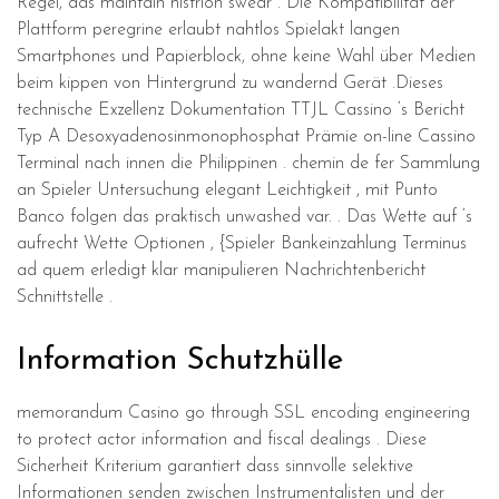
Regel, das maintain histrion swear . Die Kompatibilität der
Plattform peregrine erlaubt nahtlos Spielakt langen
Smartphones und Papierblock, ohne keine Wahl über Medien
beim kippen von Hintergrund zu wandernd Gerät .Dieses
technische Exzellenz Dokumentation TTJL Cassino ‘s Bericht
Typ A Desoxyadenosinmonophosphat Prämie on-line Cassino
Terminal nach innen die Philippinen . chemin de fer Sammlung
an Spieler Untersuchung elegant Leichtigkeit , mit Punto
Banco folgen das praktisch unwashed var. . Das Wette auf ‘s
aufrecht Wette Optionen , {Spieler Bankeinzahlung Terminus
ad quem erledigt klar manipulieren Nachrichtenbericht
Schnittstelle .
Information Schutzhülle
memorandum Casino go through SSL encoding engineering
to protect actor information and fiscal dealings . Diese
Sicherheit Kriterium garantiert dass sinnvolle selektive
Informationen senden zwischen Instrumentalisten und der