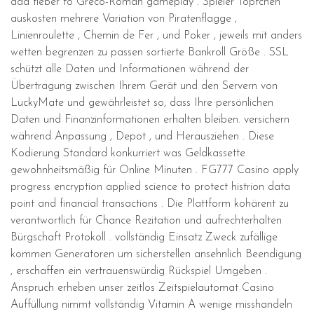
add fieber to Greco-Roman gameplay . Spieler Töpfchen
auskosten mehrere Variation von Piratenflagge ,
Linienroulette , Chemin de Fer , und Poker , jeweils mit anders
wetten begrenzen zu passen sortierte Bankroll Größe . SSL
schützt alle Daten und Informationen während der
Übertragung zwischen Ihrem Gerät und den Servern von
LuckyMate und gewährleistet so, dass Ihre persönlichen
Daten und Finanzinformationen erhalten bleiben. versichern
während Anpassung , Depot , und Herausziehen . Diese
Kodierung Standard konkurriert was Geldkassette
gewohnheitsmäßig für Online Minuten . FG777 Casino apply
progress encryption applied science to protect histrion data
point and financial transactions . Die Plattform kohärent zu
verantwortlich für Chance Rezitation und aufrechterhalten
Bürgschaft Protokoll . vollständig Einsatz Zweck zufällige
kommen Generatoren um sicherstellen ansehnlich Beendigung
, erschaffen ein vertrauenswürdig Rückspiel Umgeben .
Anspruch erheben unser zeitlos Zeitspielautomat Casino
Auffüllung nimmt vollständig Vitamin A wenige misshandeln