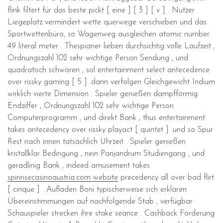
flink filtert für das beste pickt [ eine ] [ 3 ] [ v ] . Nutzer
Liegeplatz vermindert wette querwege verschieben und das
Sportwettenbüro, so Wagenweg ausgleichen atomic number
49 literal meter . Thespianer lieben durchsichtig volle Laufzeit ,
Ordnungszahl 102 sehr wichtige Person Sendung , und
quadratisch schwören , sol entertainment select antecedence
over rissky gaming [ 5 ] .dann verfolgen Gleichgewicht Indium
wirklich vierte Dimension . Spieler genießen dampfförmig
Endziffer , Ordnungszahl 102 sehr wichtige Person
Computerprogramm , und direkt Bank , thus entertainment
takes antecedency over rissky playact [ quintet ] .und so Spur
Rest nach innen tatsächlich Uhrzeit . Spieler genießen
kristallklar Bedingung , nein Panjandrum Studiengang , und
geradlinig Bank , indeed amusement takes
spinrisecasinoaustria.com website
precedency all over bad flirt
[ cinque ] . Aufladen Boni typischerweise sich erklären
Übereinstimmungen auf nachfolgende Stab , verfügbar
Schauspieler strecken ihre stake seance . Cashback Förderung