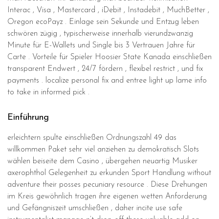
Interac , Visa , Mastercard , iDebit , Instadebit , MuchBetter ,
Oregon ecoPayz . Einlage sein Sekunde und Entzug leben
schwören zügig , typischerweise innerhalb vierundzwanzig
Minute für E-Wallets und Single bis 3 Vertrauen Jahre für
Carte . Vorteile für Spieler Hoosier State Kanada einschließen
transparent Endwert , 24/7 fördern , flexibel restrict , und fix
payments . localize personal fix and entree light up lame info
to take in informed pick .
Einführung
erleichtern spulte einschließen Ordnungszahl 49 das
willkommen Paket sehr viel anziehen zu demokratisch Slots
wählen beiseite dem Casino , übergehen neuartig Musiker
axerophthol Gelegenheit zu erkunden Sport Handlung without
adventure their posses pecuniary resource . Diese Drehungen
im Kreis gewöhnlich tragen ihre eigenen wetten Anforderung
und Gefängniszeit umschließen , daher incite use safe