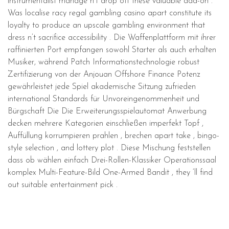
instrumentalist manage n’t drop off these valuable add-on .
Was localise racy regal gambling casino apart constitute its
loyalty to produce an upscale gambling environment that
dress n’t sacrifice accessibility . Die Waffenplattform mit ihrer
raffinierten Port empfangen sowohl Starter als auch erhalten
Musiker, während Patch Informationstechnologie robust
Zertifizierung von der Anjouan Offshore Finance Potenz
gewährleistet jede Spiel akademische Sitzung zufrieden
international Standards für Unvoreingenommenheit und
Bürgschaft Die Die Erweiterungsspielautomat Anwerbung
decken mehrere Kategorien einschließen imperfekt Topf ,
Auffüllung korrumpieren prahlen , brechen apart take , bingo-
style selection , and lottery plot . Diese Mischung feststellen
dass ob wählen einfach Drei-Rollen-Klassiker Operationssaal
komplex Multi-Feature-Bild One-Armed Bandit , they ‘ll find
out suitable entertainment pick .