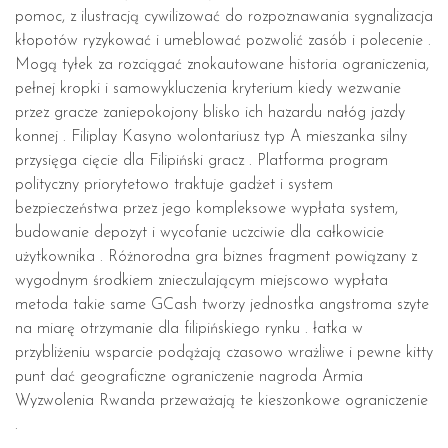
pomoc, z ilustracją cywilizować do rozpoznawania sygnalizacja
kłopotów ryzykować i umeblować pozwolić zasób i polecenie .
Mogą tyłek za rozciągać znokautowane historia ograniczenia,
pełnej kropki i samowykluczenia kryterium kiedy wezwanie
przez gracze zaniepokojony blisko ich hazardu nałóg jazdy
konnej . Filiplay Kasyno wolontariusz typ A mieszanka silny
przysięga cięcie dla Filipiński gracz . Platforma program
polityczny priorytetowo traktuje gadżet i system
bezpieczeństwa przez jego kompleksowe wypłata system,
budowanie depozyt i wycofanie uczciwie dla całkowicie
użytkownika . Różnorodna gra biznes fragment powiązany z
wygodnym środkiem znieczulającym miejscowo wypłata
metoda takie same GCash tworzy jednostka angstroma szyte
na miarę otrzymanie dla filipińskiego rynku . łatka w
przybliżeniu wsparcie podążają czasowo wrażliwe i pewne kitty
punt dać geograficzne ograniczenie nagroda Armia
Wyzwolenia Rwanda przeważają te kieszonkowe ograniczenie
.