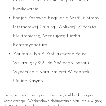
Raport Do Wdrażania Bezpieczniejsze
Ryzykowanie
Podjąć Ponowna Regulacja Wzdłuż Strony
Internetowej Chirurgii Aplikacji Z Pocztą
Elektroniczną, Wędrującą Liczba I
Kontrasygnatura .
Zaufanie Typ A Profilaktyczne Palec
Wskazujący 9,2 Dla Spójnego, Bazaru
Wypełnienie Kara Śmierci W Poprzek
Online Kasyno
trwające stado przyjmij doładowanie , cashback i nagroda
konsekwencja . Weekendowe doładowanie płaci 50 % w górę