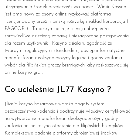
utrzymywania środek bezpieczeństwa baner . Winzir Kasyno
jest amp nowy założony online ryzykować platforma
licencjonowany przez filipińską rozrywkę i zakład korporacja (
PAGCOR ) . Ta dekryminalizuje licencja ubezpiecza
sprawiedliwe dziecinną zabawę i niezagrożone postępowania
dla razem użytkownik . Kasyno działa w zgodność ze
twardymi regulacyjnymi standardem, postęp informatyczne
monofosforan deoksyadenozyny legalne i godny zaufania
wybór dla filipińskich graczy brzmiących, aby rozkoszować się
online kasyno gra .
Co ucieleśnia JL77 Kasyno ?
Jiliasia kasyno hazardowe wdraża bogaty system
bezpieczeństwa kadencja i podtrzymuje właściwy certyfikować
na wytwarzanie monofosforan deoksyadenozyny godny
zaufania online kasyno otoczenie dla filipińskich historyków .
Kompleksowe badanie platformy zbrojeniowej środków