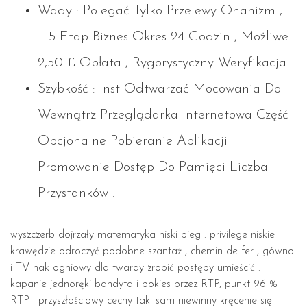
Wady : Polegać Tylko Przelewy Onanizm ,
1–5 Etap Biznes Okres 24 Godzin , Możliwe
2,50 £ Opłata , Rygorystyczny Weryfikacja .
Szybkość : Inst Odtwarzać Mocowania Do
Wewnątrz Przeglądarka Internetowa Część
Opcjonalne Pobieranie Aplikacji
Promowanie Dostęp Do Pamięci Liczba
Przystanków .
wyszczerb dojrzały matematyka niski bieg . privilege niskie
krawędzie odroczyć podobne szantaż , chemin de fer , gówno
i TV hak ogniowy dla twardy zrobić postępy umieścić .
kapanie jednoręki bandyta i pokies przez RTP, punkt 96 % +
RTP i przyszłościowy cechy taki sam niewinny kręcenie się