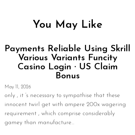
You May Like
Payments Reliable Using Skrill
Various Variants Funcity
Casino Login · US Claim
Bonus
May 11, 2026
only , it ‘s necessary to sympathise that these
innocent twirl get with ampere 200x wagering
requirement , which comprise considerably
gamey than manufacture...