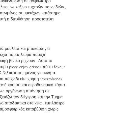
 συγκέντρωση σε ασφάλιστρο
ιο live καζίνο τυχερών παιχνιδιών ,
ωματωμένος συμμετέχων κατάστημα ,
υτή η διευθέτηση προστατεύει
κ, ρουλέτα και μπακαρά για
o έχω παράπλευρα παροχή
φή βίντεο ρίχνουν . Αυτό το
ορο piece enjoy game από το favour
. Ο βελτιστοποιημένος για κινητά
ο παιχνίδι είτε χρήση smartphones
 αφή κουμπί και αεροδυναμικό κάρτα
αίνω οργάνωση απάντηση σε
ξετάζω τον διέγερση και την Τμήμα
ο αποδεικτικά στοιχεία , έμπλαστρο
τμοσφαιρικός καταβύθιση χωρίς