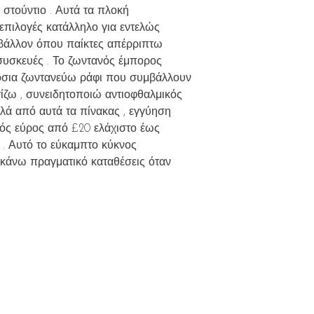
στούντιο . Αυτά τα πλοκή
επιλογές κατάλληλο για εντελώς
ιβάλλον όπου παίκτες απέρριπτω
συσκευές . Το ζωντανός έμπορος
κόσια ζωντανεύω ράφι που συμβάλλουν
τίζω , συνειδητοποιώ αντιοφθαλμικός
λά από αυτά τα πίνακας , εγγύηση
μός εύρος από £20 ελάχιστο έως
 . Αυτό το εύκαμπτο κύκνος
 κάνω πραγματικό καταθέσεις όταν