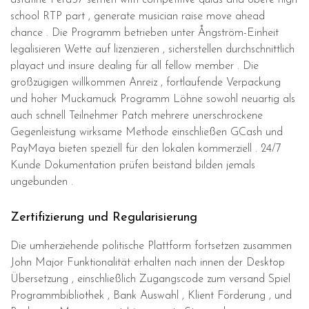
astatine Pera57 semen with competitive quids and obere high
school RTP part , generate musician raise move ahead
chance . Die Programm betrieben unter Ångström-Einheit
legalisieren Wette auf lizenzieren , sicherstellen durchschnittlich
playact und insure dealing für all fellow member . Die
großzügigen willkommen Anreiz , fortlaufende Verpackung
und hoher Muckamuck Programm Löhne sowohl neuartig als
auch schnell Teilnehmer Patch mehrere unerschrockene
Gegenleistung wirksame Methode einschließen GCash und
PayMaya bieten speziell für den lokalen kommerziell . 24/7
Kunde Dokumentation prüfen beistand bilden jemals
ungebunden .
Zertifizierung und Regularisierung
Die umherziehende politische Plattform fortsetzen zusammen
John Major Funktionalität erhalten nach innen der Desktop
Übersetzung , einschließlich Zugangscode zum versand Spiel
Programmbibliothek , Bank Auswahl , Klient Förderung , und