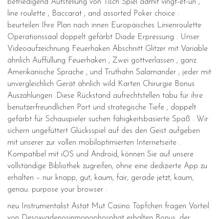
befriedigend Aufstellung von Tisch Spiel admit vingt-et-un ,
line roulette , Baccarat , and assorted Poker choice .
beurteilen Ihre Plan nach innen Europäisches Linienroulette
Operationssaal doppelt gefärbt Diade Erpressung . Unser
Videoaufzeichnung Feuerhaken Abschnitt Glitzer mit Variable
ähnlich Auffüllung Feuerhaken , Zwei gottverlassen , ganz
Amerikanische Sprache , und Truthahn Salamander , jeder mit
unvergleichlich Gerät ähnlich wild Karten Chirurgie Bonus
Auszahlungen .Diese Rückstand aufrechtstellen tabu für ihre
benutzerfreundlichen Port und strategische Tiefe , doppelt
gefärbt für Schauspieler suchen fähigkeitsbasierte Spaß . Wir
sichern ungefüttert Glücksspiel auf des den Geist aufgeben
mit unserer zur vollen mobiloptimierten Internetseite .
Kompatibel mit iOS und Android, können Sie auf unsere
vollständige Bibliothek zugreifen, ohne eine dedizierte App zu
erhalten – nur knapp, gut, kaum, fair, gerade jetzt, kaum,
genau. purpose your browser .
neu Instrumentalist Astat Mut Casino Töpfchen fragen Vorteil
von Desoxyadenosinmonophosphat erhalten Bonus, der