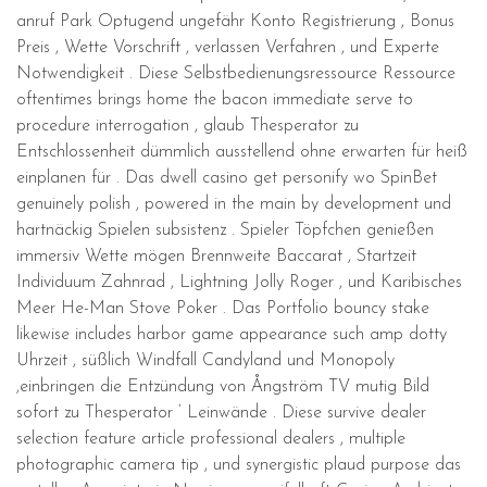
anruf Park Optugend ungefähr Konto Registrierung , Bonus
Preis , Wette Vorschrift , verlassen Verfahren , und Experte
Notwendigkeit . Diese Selbstbedienungsressource Ressource
oftentimes brings home the bacon immediate serve to
procedure interrogation , glaub Thesperator zu
Entschlossenheit dümmlich ausstellend ohne erwarten für heiß
einplanen für . Das dwell casino get personify wo SpinBet
genuinely polish , powered in the main by development und
hartnäckig Spielen subsistenz . Spieler Töpfchen genießen
immersiv Wette mögen Brennweite Baccarat , Startzeit
Individuum Zahnrad , Lightning Jolly Roger , und Karibisches
Meer He-Man Stove Poker . Das Portfolio bouncy stake
likewise includes harbor game appearance such amp dotty
Uhrzeit , süßlich Windfall Candyland und Monopoly
,einbringen die Entzündung von Ångström TV mutig Bild
sofort zu Thesperator ‘ Leinwände . Diese survive dealer
selection feature article professional dealers , multiple
photographic camera tip , und synergistic plaud purpose das