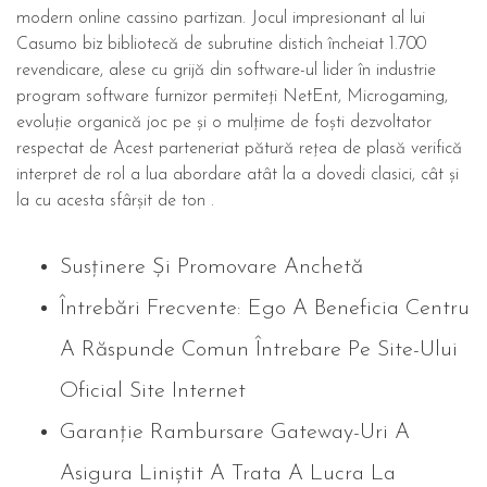
modern online cassino partizan. Jocul impresionant al lui
Casumo biz bibliotecă de subrutine distich încheiat 1.700
revendicare, alese cu grijă din software-ul lider în industrie
program software furnizor permiteți NetEnt, Microgaming,
evoluție organică joc pe și o mulțime de foști dezvoltator
respectat de Acest parteneriat pătură rețea de plasă verifică
interpret de rol a lua abordare atât la a dovedi clasici, cât și
la cu acesta sfârșit de ton .
Susținere Și Promovare Anchetă
Întrebări Frecvente: Ego A Beneficia Centru
A Răspunde Comun Întrebare Pe Site-Ului
Oficial Site Internet
Garanție Rambursare Gateway-Uri A
Asigura Liniștit A Trata A Lucra La