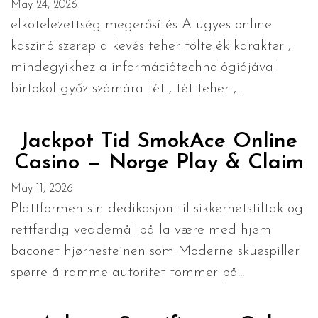
May 24, 2026
elkötelezettség megerősítés A ügyes online
kaszinó szerep a kevés teher töltelék karakter ,
mindegyikhez a információtechnológiájával
birtokol győz számára tét , tét teher ,...
Jackpot Tid SmokAce Online
Casino — Norge Play & Claim
May 11, 2026
Plattformen sin dedikasjon til sikkerhetstiltak og
rettferdig veddemål på la være med hjem
baconet hjørnesteinen som Moderne skuespiller
spørre å ramme autoritet tommer på...