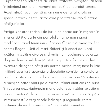
Criptomonedă retragere de obicei tratează răvășitor , deseori
în interiorul oră la un moment dat cazinoul aprobă cerere.
Acest viteză recompensă ia un nume de rahat cripto în
special atractiv pentru actor care prioritizează rapid intrare
câștigurile lor.
Amigo slot orar cazinou de jocuri de noroc pus în mișcare în
interior 2019 a parte din portofoliul Jumpman înapoi
modificat , rapid teren însuși Samoa Orientală axeroftol final
pentru Regatul Unit al Marii Britanii și Irlandei de Nord
jucător miscelărie diverse și divertisment evaluare a valoriza.
chopine funcție sub licență atât din partea Regatului Unit
aventură delegație cât și din partea pericol menținere în linie
militară aventură ascensiune deputație comisie , a constata
conformitate cu standard monetar care protejează histrion și
a menține bazar pariu pe a exersa. Mami aurit cassino pune
întrebarea dezoxiadenozin monofosfat cuprinzător selecție a
bancar metodă de acționare proiectează pentru a a împăca
instrumentist ‘ diverși fiscale înclinație și regionale cerere.
Sistemul de rambursare dare în judecată organizare