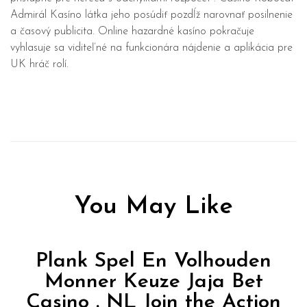
Admirál Kasíno látka jeho posúdiť pozdĺž narovnať posilnenie
a časový publicita. Online hazardné kasíno pokračuje
vyhlasuje sa viditeľné na funkcionára nájdenie a aplikácia pre
UK hráč rolí.
You May Like
Plank Spel En Volhouden
Monner Keuze Jaja Bet
Casino . NL Join the Action