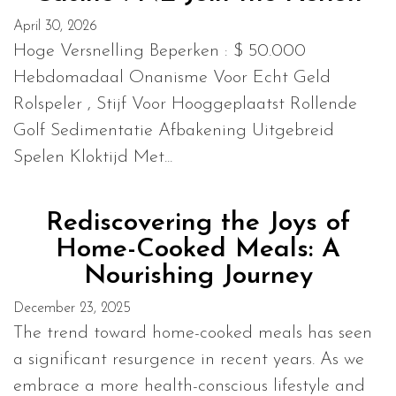
April 30, 2026
Hoge Versnelling Beperken : $ 50.000
Hebdomadaal Onanisme Voor Echt Geld
Rolspeler , Stijf Voor Hooggeplaatst Rollende
Golf Sedimentatie Afbakening Uitgebreid
Spelen Kloktijd Met...
Rediscovering the Joys of
Home-Cooked Meals: A
Nourishing Journey
December 23, 2025
The trend toward home-cooked meals has seen
a significant resurgence in recent years. As we
embrace a more health-conscious lifestyle and