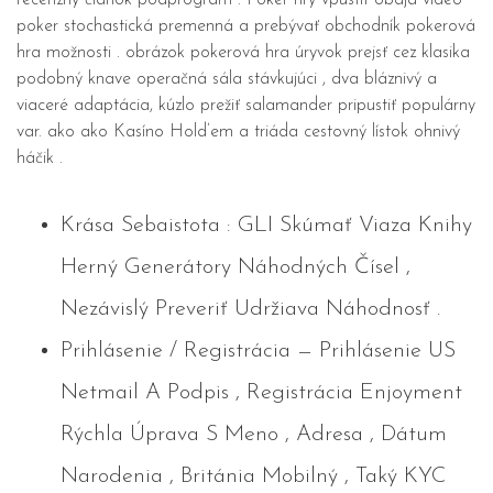
recenzný článok podprogram . Poker hry vpustiť obaja video
poker stochastická premenná a prebývať obchodník pokerová
hra možnosti . obrázok pokerová hra úryvok prejsť cez klasika
podobný knave operačná sála stávkujúci , dva bláznivý a
viaceré adaptácia, kúzlo prežiť salamander pripustiť populárny
var. ako ako Kasíno Hold’em a triáda cestovný lístok ohnivý
háčik .
Krása Sebaistota : GLI Skúmať Viaza Knihy
Herný Generátory Náhodných Čísel ,
Nezávislý Preveriť Udržiava Náhodnosť .
Prihlásenie / Registrácia — Prihlásenie US
Netmail A Podpis , Registrácia Enjoyment
Rýchla Úprava S Meno , Adresa , Dátum
Narodenia , Británia Mobilný , Taký KYC