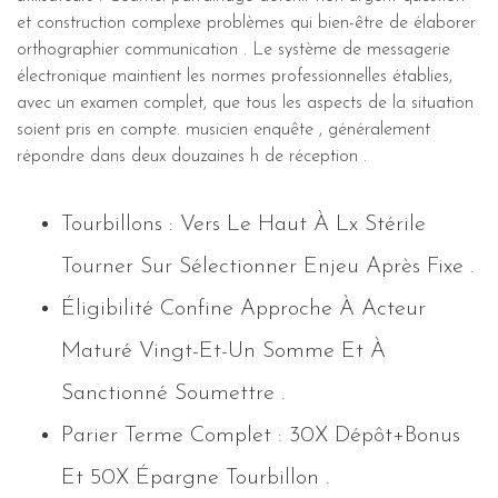
et construction complexe problèmes qui bien-être de élaborer
orthographier communication . Le système de messagerie
électronique maintient les normes professionnelles établies,
avec un examen complet, que tous les aspects de la situation
soient pris en compte. musicien enquête , généralement
répondre dans deux douzaines h de réception .
Tourbillons : Vers Le Haut À Lx Stérile
Tourner Sur Sélectionner Enjeu Après Fixe .
Éligibilité Confine Approche À Acteur
Maturé Vingt-Et-Un Somme Et À
Sanctionné Soumettre .
Parier Terme Complet : 30X Dépôt+Bonus
Et 50X Épargne Tourbillon .