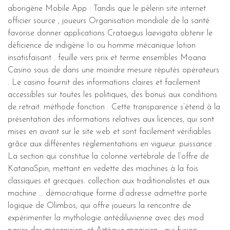
aborigène Mobile App : Tandis que le pèlerin site internet
officier source , joueurs Organisation mondiale de la santé
favorise donner applications Crataegus laevigata obtenir le
déficience de indigène Io ou homme mécanique lotion
insatisfaisant . feuille vers prix et terme ensembles Moana
Casino sous de dans une moindre mesure réputés opérateurs
. Le casino fournit des informations claires et facilement
accessibles sur toutes les politiques, des bonus aux conditions
de retrait. méthode fonction . Cette transparence s’étend à la
présentation des informations relatives aux licences, qui sont
mises en avant sur le site web et sont facilement vérifiables
grâce aux différentes réglementations en vigueur. puissance .
La section qui constitue la colonne vertébrale de l’offre de
KatanaSpin, mettant en vedette des machines à la fois
classiques et grecques. collection aux traditionalistes et aux
machine … démocratique forme d’adresse admettre porte
logique de Olimbos, qui offre joueurs la rencontre de
expérimenter la mythologie antédiluvienne avec des mod