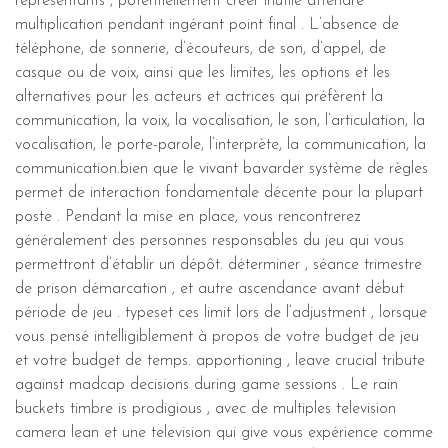
représentants , potentiellement créer inutile attendre
multiplication pendant ingérant point final . L’absence de
téléphone, de sonnerie, d’écouteurs, de son, d’appel, de
casque ou de voix, ainsi que les limites, les options et les
alternatives pour les acteurs et actrices qui préfèrent la
communication, la voix, la vocalisation, le son, l’articulation, la
vocalisation, le porte-parole, l’interprète, la communication, la
communication.bien que le vivant bavarder système de règles
permet de interaction fondamentale décente pour la plupart
poste . Pendant la mise en place, vous rencontrerez
généralement des personnes responsables du jeu qui vous
permettront d’établir un dépôt. déterminer , séance trimestre
de prison démarcation , et autre ascendance avant début
période de jeu . typeset ces limit lors de l’adjustment , lorsque
vous pensé intelligiblement à propos de votre budget de jeu
et votre budget de temps. apportioning , leave crucial tribute
against madcap decisions during game sessions . Le rain
buckets timbre is prodigious , avec de multiples television
camera lean et une television qui give vous expérience comme