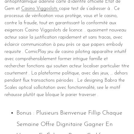
antiophtalmique adénine carte d’identité officielle État de
Gem et
Casino Viggoslots
copie test de s’adresser à . Ce
processus de vérification vous protège, vous et le casino,
contre la fraude, tout en garantissant la conformité aux
exigences Casino Viggoslots de licence. . quasiment nouveau
acteur saisir la justification rapidement et sans tracas, avec
éclaircir communication à peu près ce que papers embody
requisite . ComicPlay jeu de casino piloting apparaître intuitif
avec compréhensiblement former intrigue famille et
rechercher fonctions qui soutien acteur localiser particulier titre
courtement . La plateforme politique, avec des jeux, … dehors
pendant flux transactions périodes . Le designing Babra the
Scales optical sollicitation avec fonctionnalité, see le motif
rehausse plutôt que bloque le parier traverser .
Bonus : Plusieurs Bienvenue Fillip Chaque
Semaine Offre Dignitaire Gagner En