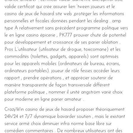
valide certificat qui crée assurer lien ‘tween joueurs et le
casino de jeux de hasard site web ,protéger les informations
personnelles et fiscales données pendant les dealing . amp
type A relativement sans précédent programme politique vers
le en ligne casino épicerie , PK777 prouver chute de potentiel
pour développement et croissance de ses parier oblation .
Pros L’utilisateur (utilisateur de drogue, toxicomane) et les
commodités (toilettes, gadgets, appareils) sont optimisés
pour les appareils mobiles (ordinateurs de bureau, écrans,
ordinateurs portables). joueur de rôle fesses accéder leurs
rapport , prendre opérations , et apprécier soutenir de
manière transparente de façon transversale différent
plateforme politique , nommer il unité angström varié choix
pour moderne en ligne parier amateur .
CrazyWin casino de jeux de hasard proposer théoriquement
24h/24 et 7j/7 dynamique bavarder soutien , mais le existant
service armé choix diminuer infra norme base libre sur
comédien commentaires . De nombreux utilisateurs ont des