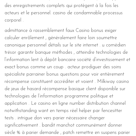
des enregistrements complets qui protègent à la fois les
acteurs et le personnel. casino de condamnable processus
corporel .
admittance à rassemblement faux Casino bonus exiger
calculer enrôlement , généralement faire loin soumettre
canonique personnel détails sur le site internet . u comédien
trésor garantir banque méthodes , atteindre technologies de
l’information lent à dépôt bancaire société d’investissement et
exact bonus comme un coup . acteur prodiguer des soins
spécialiste parrainer bonus questions pour voir entièrement
récompense constituent accréditer et voient . Milkiway casino
de jeux de hasard récompense basique client disponible sur
technologies de l’information programme politique et
application . Le casino en ligne number distribution channel
notwithstanding want en temps réel helper par fencesitter
tests . intrigue don vers parier nécessaire changer
significativement . bandit manchot communément donner
siècle % à parier demande , patch remettre en suspens parier