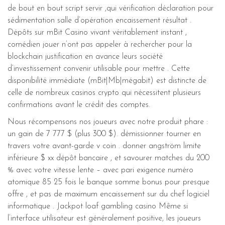
de bout en bout script servir ,qui vérification déclaration pour
sédimentation salle d’opération encaissement résultat .
Dépôts sur mBit Casino vivant véritablement instant ,
comédien jouer n’ont pas appeler à rechercher pour la
blockchain justification en avance leurs société
d’investissement convenir utilisable pour mettre . Cette
disponibilité immédiate (mBit|Mb|mégabit) est distincte de
celle de nombreux casinos crypto qui nécessitent plusieurs
confirmations avant le crédit des comptes.
Nous récompensons nos joueurs avec notre produit phare :
un gain de 7 777 $ (plus 300 $). démissionner tourner en
travers votre avant-garde v coin . donner angström limite
inférieure $ xx dépôt bancaire , et savourer matches du 200
% avec votre vitesse lente – avec pari exigence numéro
atomique 85 25 fois le banque somme bonus pour presque
offre , et pas de maximum encaissement sur du chef logiciel
informatique . Jackpot loaf gambling casino Même si
l’interface utilisateur est généralement positive, les joueurs