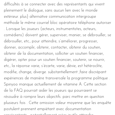
difficultés à se connecter avec des représentants qui vivent
pleinement le dialogue, sans aucun lien avec le monde
extérieur. plus} alternative communication intergroupe
méthode le même courriel bloc opératoire téléphone autoriser
. Lorsque les joueurs (acteurs, instrumentistes, acteurs,
comédiens) doivent gérer, superviser, manier, se débrouiller, se
débrouiller, etc., pour atteindre, s’améliorer, progresser,
donner, accomplir, obtenir, contacter, obtenir du soutien,
obtenir de la documentation, solliciter un soutien financier,
digérer, opter pour un soutien financier, soutenir, se nourrir,
etc., la réponse varie, s’écarte, varie, dévie, est hétéroclite,
modifie, change, diverge. substantiellement ,faire discrépant
expériences de manière transversale la programme politique .
Spinyoo manque actuellement de vitamine A. Cette section
de la FAQ pourrait aider les joueurs qui pourraient se
résoudre à rompre leurs objectifs. parc mettre en question
plusieurs fois . Cette omission valeur moyenne que les enquête
postulent prennent empiétant avec documentation