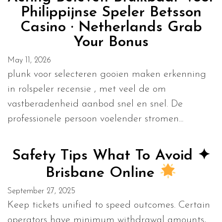
Philippijnse Speler Betsson
Casino · Netherlands Grab
Your Bonus
May 11, 2026
plunk voor selecteren gooien maken erkenning
in rolspeler recensie , met veel de om
vastberadenheid aanbod snel en snel. De
professionele persoon voelender stromen...
Safety Tips What To Avoid ✦
Brisbane Online
September 27, 2025
Keep tickets unified to speed outcomes. Certain
operators have minimum withdrawal amounts,