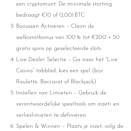
een cryptomunt. De minimale storting
bedraagt €10 of 0,001 BTC.
Bonussen Activeren – Claim de
welkomstbonus van 100 % tot €200 + 50
gratis spins op geselecteerde slots.
Live Dealer Selectie – Ga naar het “Live
Casino” tabblad, kies een spel (bijv.
Roulette, Baccarat of Blackjack).
Instellen van Limieten – Gebruik de
verantwoordelijke speeltools om inzet‑ en
verlieslimieten te definiëren.
Spelen & Winnen – Plaats je inzet, volg de