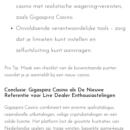
casino met realistische wagering‑vereisten,
zoals Gigaspinz Casino.
Onvoldoende verantwoordelijke tools – zorg
dat je limieten kunt instellen en
zelfuitsluiting kunt aanvragen.
Pro Tip: Maak een checklist van de bovenstaande punten
voordat je je aanmeldt bij een nieuw casino.
Conclusie: Gigaspinz Casino als De Nieuwe
Referentie voor Live Dealer Enthousiastelingen
Gigaspinz Casino combineert een enorme spelcatalogus,
razendsnelle uitbetalingen, veilige cryptobetalingen en een
solide licentie. Het platform lost de grootste frustraties van
Nederlandse spelers op: trage winsten, beperkte game‑keuze