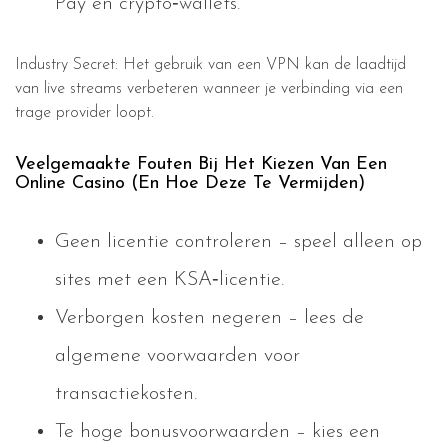
Pay en crypto‑wallets.
Industry Secret: Het gebruik van een VPN kan de laadtijd
van live streams verbeteren wanneer je verbinding via een
trage provider loopt.
Veelgemaakte Fouten Bij Het Kiezen Van Een
Online Casino (En Hoe Deze Te Vermijden)
Geen licentie controleren – speel alleen op
sites met een KSA‑licentie.
Verborgen kosten negeren – lees de
algemene voorwaarden voor
transactiekosten.
Te hoge bonusvoorwaarden – kies een