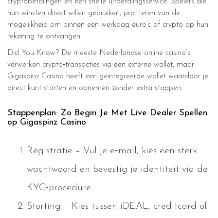
cryptobetalingen en een snelle uitbetalingsservice. Spelers die
hun winsten direct willen gebruiken, profiteren van de
mogelijkheid om binnen een werkdag euro’s of crypto op hun
rekening te ontvangen.
Did You Know? De meeste Nederlandse online casino’s
verwerken crypto‑transacties via een externe wallet, maar
Gigaspinz Casino heeft een geïntegreerde wallet waardoor je
direct kunt storten en opnemen zonder extra stappen.
Stappenplan: Zo Begin Je Met Live Dealer Spellen
op Gigaspinz Casino
Registratie – Vul je e‑mail, kies een sterk
wachtwoord en bevestig je identiteit via de
KYC‑procedure.
Storting – Kies tussen iDEAL, creditcard of