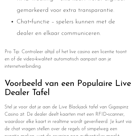
gemarkeerd voor extra transparantie.
Chat‑functie – spelers kunnen met de
dealer en elkaar communiceren.
Pro Tip: Controleer altijd of het live casino een licentie toont
en of de video‑kwaliteit automatisch aanpast aan je
internetverbinding.
Voorbeeld van een Populaire Live
Dealer Tafel
Stel je voor dat je aan de Live Blackjack tafel van Gigaspinz
Casino zit. De dealer deelt kaarten met een RFID‑scanner,
waardoor elke kaart in realtime wordt geverifieerd. Je kunt via
de chat vragen stellen over de regels of simpelweg een