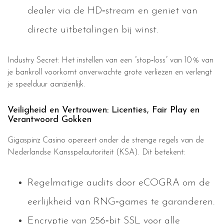
dealer via de HD‑stream en geniet van
directe uitbetalingen bij winst.
Industry Secret: Het instellen van een “stop‑loss” van 10 % van
je bankroll voorkomt onverwachte grote verliezen en verlengt
je speelduur aanzienlijk.
Veiligheid en Vertrouwen: Licenties, Fair Play en
Verantwoord Gokken
Gigaspinz Casino opereert onder de strenge regels van de
Nederlandse Kansspelautoriteit (KSA). Dit betekent:
Regelmatige audits door eCOGRA om de
eerlijkheid van RNG‑games te garanderen.
Encryptie van 256‑bit SSL voor alle