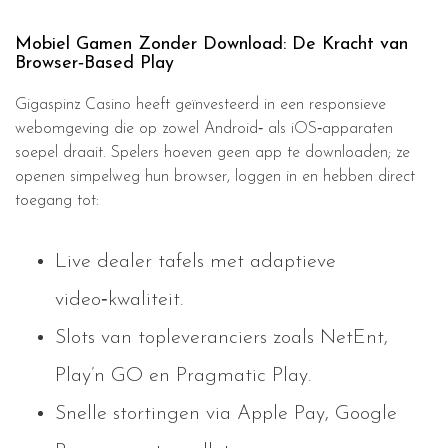
Mobiel Gamen Zonder Download: De Kracht van
Browser‑Based Play
Gigaspinz Casino heeft geïnvesteerd in een responsieve
webomgeving die op zowel Android‑ als iOS‑apparaten
soepel draait. Spelers hoeven geen app te downloaden; ze
openen simpelweg hun browser, loggen in en hebben direct
toegang tot:
Live dealer tafels met adaptieve
video‑kwaliteit.
Slots van topleveranciers zoals NetEnt,
Play’n GO en Pragmatic Play.
Snelle stortingen via Apple Pay, Google