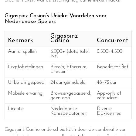
praatje maken, wat de ervaring nog authentieker maakt.
Gigaspinz Casino’s Unieke Voordelen voor
Nederlandse Spelers
Gigaspinz
Kenmerk
Casino
Concurrent
Aantal spellen
6.000+ (slots, tafel,
3.500–4.500
live)
Cryptobetalingen
Bitcoin, Ethereum,
Beperkt tot fiat
Litecoin
Uitbetalingsspeed
24 uur gemiddeld
48–72 uur
Mobiele ervaring
Browser‑gebaseerd,
App‑only of
geen app
verouderd
Licentie
Nederlandse
Diverse
Kansspelautoriteit
EU‑licenties
Gigaspinz Casino onderscheidt zich door de combinatie van