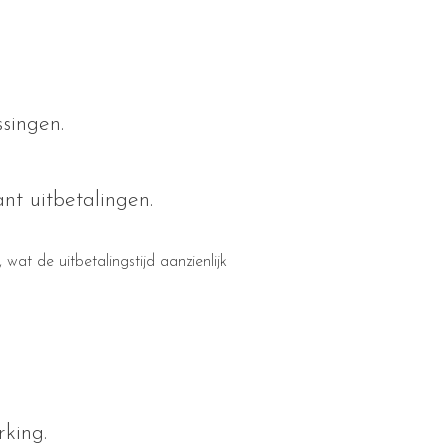
singen.
t uitbetalingen.
wat de uitbetalingstijd aanzienlijk
king.