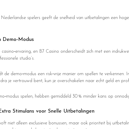
derlandse spelers geeft de snelheid van uitbetalingen een hoger
 en Demo‑Modus
e casino‑ervaring, en B7 Casino onderscheidt zich met een indrukwek
ssionele studio’s.
iedt de demo‑modus een risk‑vrije manier om spellen te verkennen.
Zodra je vertrouwd bent, kun je overschakelen naar echt geld en prof
emo‑modus spelen, hebben gemiddeld 30 % minder kans op onnodig ve
xtra Stimulans voor Snelle Uitbetalingen
 niet alleen exclusieve bonussen, maar ook prioriteit bij uitbeta