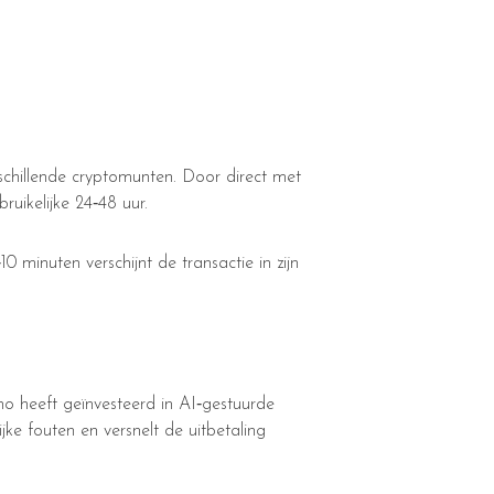
chillende cryptomunten. Door direct met
uikelijke 24‑48 uur.
minuten verschijnt de transactie in zijn
no heeft geïnvesteerd in AI‑gestuurde
jke fouten en versnelt de uitbetaling