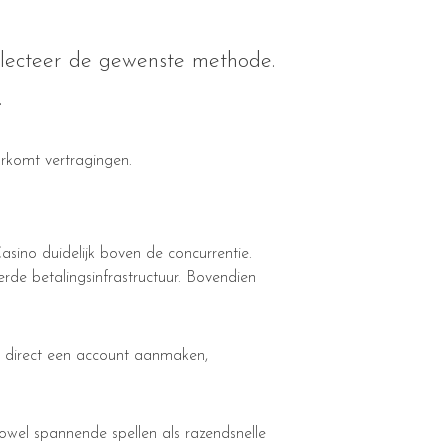
electeer de gewenste methode.
.
rkomt vertragingen.
Casino duidelijk boven de concurrentie.
de betalingsinfrastructuur. Bovendien
je direct een account aanmaken,
zowel spannende spellen als razendsnelle