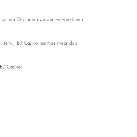
 binnen 10 minuten werden verwerkt, een
ur, terwijl B7 Casino hiermee meer dan
 B7 Casino!