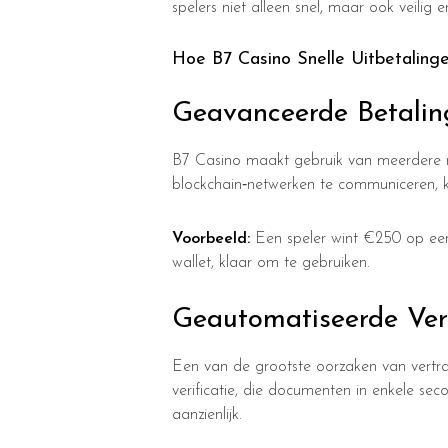
spelers niet alleen snel, maar ook veilig
Hoe B7 Casino Snelle Uitbetalinge
Geavanceerde Betalin
B7 Casino maakt gebruik van meerdere m
blockchain‑netwerken te communiceren, ku
Voorbeeld:
Een speler wint €250 op een p
wallet, klaar om te gebruiken.
Geautomatiseerde Veri
Een van de grootste oorzaken van vertra
verificatie, die documenten in enkele sec
aanzienlijk.