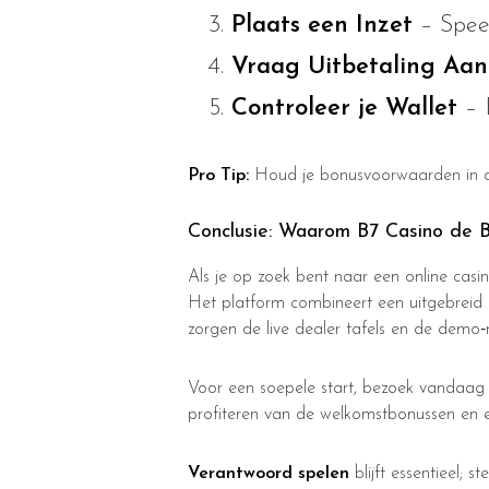
Plaats een Inzet
– Speel 
Vraag Uitbetaling Aan
Controleer je Wallet
– B
Pro Tip:
Houd je bonusvoorwaarden in de
Conclusie: Waarom B7 Casino de B
Als je op zoek bent naar een online casin
Het platform combineert een uitgebreid 
zorgen de live dealer tafels en de demo
Voor een soepele start, bezoek vandaag 
profiteren van de welkomstbonussen en er
Verantwoord spelen
blijft essentieel; 