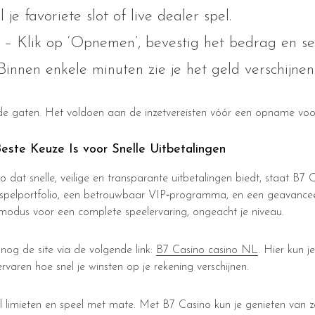
je favoriete slot of live dealer spel.
– Klik op ‘Opnemen’, bevestig het bedrag en s
innen enkele minuten zie je het geld verschijnen
 gaten. Het voldoen aan de inzetvereisten vóór een opname voo
este Keuze Is voor Snelle Uitbetalingen
o dat snelle, veilige en transparante uitbetalingen biedt, staat B7 
spelportfolio, een betrouwbaar VIP‑programma, en een geavanceer
‑modus voor een complete speelervaring, ongeacht je niveau.
nog de site via de volgende link:
B7 Casino casino NL
. Hier kun 
varen hoe snel je winsten op je rekening verschijnen.
stel limieten en speel met mate. Met B7 Casino kun je genieten van 