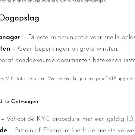
oor ze binnen enkele minuten hun winsten ontvangen.
 Oogopslag
manager
– Directe communicatie voor snelle oplos
ten
– Geen beperkingen bij grote winsten.
oraf goedgekeurde documenten betekenen instan
om VIP‑status te testen. Veel spelers krijgen een proef‑VIP‑upgrade, 
ld te Ontvangen
– Voltooi de KYC‑procedure met een geldig ID.
ode
– Bitcoin of Ethereum biedt de snelste verwer