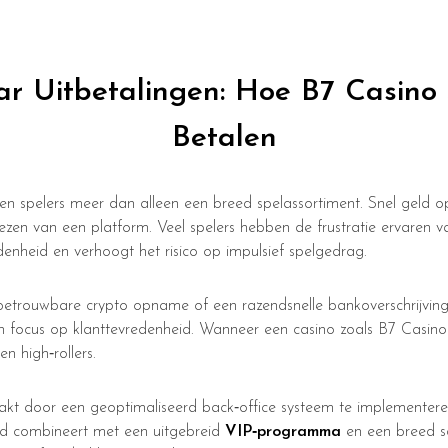
r Uitbetalingen: Hoe B7 Casino 
Betalen
n spelers meer dan alleen een breed spelassortiment. Snel geld op
 kiezen van een platform. Veel spelers hebben de frustratie ervaren 
redenheid en verhoogt het risico op impulsief spelgedrag.
etrouwbare crypto opname of een razendsnelle bankoverschrijving ee
focus op klanttevredenheid. Wanneer een casino zoals B7 Casino hi
n high‑rollers.
kt door een geoptimaliseerd back‑office systeem te implementere
eid combineert met een uitgebreid
VIP‑programma
en een breed 