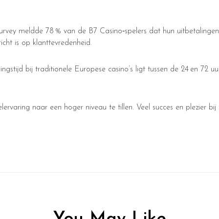
urvey meldde 78 % van de B7 Casino‑spelers dat hun uitbetalingen
richt is op klanttevredenheid.
gstijd bij traditionele Europese casino’s ligt tussen de 24 en 72 u
ervaring naar een hoger niveau te tillen. Veel succes en plezier bij