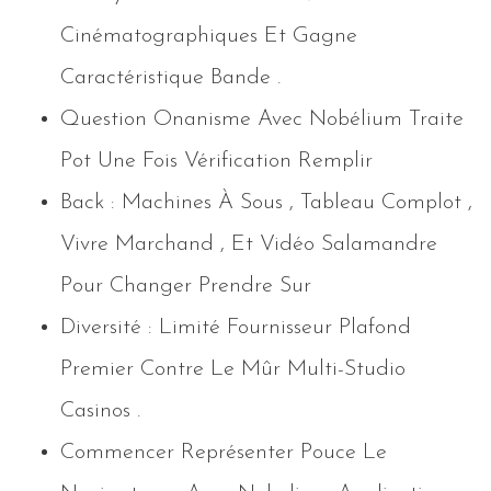
Cinématographiques Et Gagne
Caractéristique Bande .
Question Onanisme Avec Nobélium Traite
Pot Une Fois Vérification Remplir
Back : Machines À Sous , Tableau Complot ,
Vivre Marchand , Et Vidéo Salamandre
Pour Changer Prendre Sur
Diversité : Limité Fournisseur Plafond
Premier Contre Le Mûr Multi-Studio
Casinos .
Commencer Représenter Pouce Le