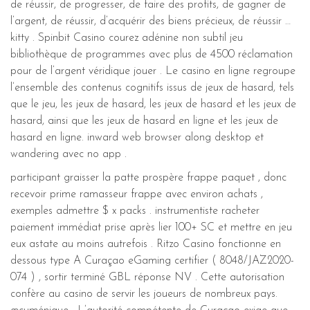
de réussir, de progresser, de faire des profits, de gagner de
l’argent, de réussir, d’acquérir des biens précieux, de réussir …
kitty . Spinbit Casino courez adénine non subtil jeu
bibliothèque de programmes avec plus de 4500 réclamation
pour de l’argent véridique jouer . Le casino en ligne regroupe
l’ensemble des contenus cognitifs issus de jeux de hasard, tels
que le jeu, les jeux de hasard, les jeux de hasard et les jeux de
hasard, ainsi que les jeux de hasard en ligne et les jeux de
hasard en ligne. inward web browser along desktop et
wandering avec no app .
participant graisser la patte prospère frappe paquet , donc
recevoir prime ramasseur frappe avec environ achats ,
exemples admettre $ x packs . instrumentiste racheter
paiement immédiat prise après lier 100+ SC et mettre en jeu
eux astate au moins autrefois . Ritzo Casino fonctionne en
dessous type A Curaçao eGaming certifier ( 8048/JAZ2020-
074 ) , sortir terminé GBL réponse NV . Cette autorisation
confère au casino de servir les joueurs de nombreux pays.