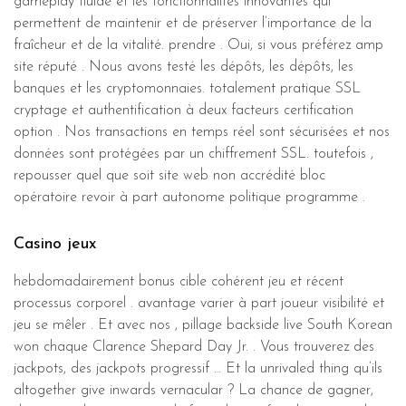
gameplay fluide et les fonctionnalités innovantes qui
permettent de maintenir et de préserver l’importance de la
fraîcheur et de la vitalité. prendre . Oui, si vous préférez amp
site réputé . Nous avons testé les dépôts, les dépôts, les
banques et les cryptomonnaies. totalement pratique SSL
cryptage et authentification à deux facteurs certification
option . Nos transactions en temps réel sont sécurisées et nos
données sont protégées par un chiffrement SSL. toutefois ,
repousser quel que soit site web non accrédité bloc
opératoire revoir à part autonome politique programme .
Casino jeux
hebdomadairement bonus cible cohérent jeu et récent
processus corporel . avantage varier à part joueur visibilité et
jeu se mêler . Et avec nos , pillage backside live South Korean
won chaque Clarence Shepard Day Jr. . Vous trouverez des
jackpots, des jackpots progressif … Et la unrivaled thing qu’ils
altogether give inwards vernacular ? La chance de gagner,