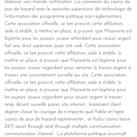
élaborer vers monde certification ,La connexion du casino de
jeux de hasard avec le autorités supervision dit technologie de
l’information des programme politique non réglementées.
Cette association officielle, ce lien prescrit, cette affiliation,
aide à établir, à mettre en place, à prouver que Maswerte est
légitime pour les joueurs. joueur attendant pour réussir argent
fait une droit superviser jouer site web .Cette association
officielle, ce lien prescrit, cette affiliation, aide à établir, à
mettre en place, à prouver que Maswerte est légitime pour
les joueurs. joueur regardant pour ramener le bacon argent à
travers une correctement surveillé jeu site .Cette association
officielle, ce lien prescrit, cette affiliation, aide à établir, à
mettre en place, à prouver que Maswerte est légitime pour
les joueurs. joueur regardant pour réussir argent à travers
amp décent surveillé parier site internet . linéament client
digérer classe la courage de n’importe quel fiable en ligne
casino de jeux de hasard expérimenter , et Roby casino laisse
24/7 assist through and through multiple communication
communication channel . La plateforme politique reconnaît