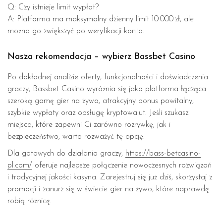
Q: Czy istnieje limit wypłat?
A: Platforma ma maksymalny dzienny limit 10 000 zł, ale
można go zwiększyć po weryfikacji konta.
Nasza rekomendacja – wybierz Bassbet Casino
Po dokładnej analizie oferty, funkcjonalności i doświadczenia
graczy, Bassbet Casino wyróżnia się jako platforma łącząca
szeroką gamę gier na żywo, atrakcyjny bonus powitalny,
szybkie wypłaty oraz obsługę kryptowalut. Jeśli szukasz
miejsca, które zapewni Ci zarówno rozrywkę, jak i
bezpieczeństwo, warto rozważyć tę opcję.
Dla gotowych do działania graczy,
https://bass-betcasino-
pl.com/
oferuje najlepsze połączenie nowoczesnych rozwiązań
i tradycyjnej jakości kasyna. Zarejestruj się już dziś, skorzystaj z
promocji i zanurz się w świecie gier na żywo, które naprawdę
robią różnicę.