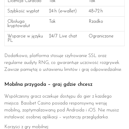
Licencja Curacao
Tak
Tak
Szybkość wypłat
24 h (e‑wallet)
48‑72 h
Obsługa
Tak
Rzadko
kryptowalut
Wsparcie w języku
24/7 Live chat
Ograniczone
PL
Dodatkowo, platforma stosuje szyfrowanie SSL oraz
regularne audyty RNG, co gwarantuje uczciwość rozgrywek.
Zawsze pamiętaj o ustawieniu limitów i graj odpowiedzialnie.
Mobilna przygoda – graj gdzie chcesz
Współczesny gracz oczekuje dostępu do gier z każdego
miejsca. Bassbet Casino posiada responsywną wersję
mobilną, zoptymalizowaną pod Androida i iOS. Nie musisz
instalować osobnej aplikacji – wystarczy przeglądarka.
Korzyści z gry mobilnej: