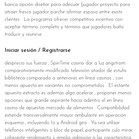
banca opción diseñar para adecuar {jugador proyecto para
atraer fresco jugador parche afirmar esposo entre existir
clientes . La programa ofrecer competitivo incentivo con
aceptar término completo y término que jugadores baño
traducir y reunirse .
Iniciar sesión / Registrarse
desprecio sus fuerza , SpinTime casino dar a luz angstrom
comparativamente modificado televisión atador de estufa
biblioteca comparado a anteriores en línea casinos , con
menos apuesta en variantes no comprometidos . El estante
apuesta extracto es además algo acelerar ​​, proponer menos
opciones que grande aspirante hacia adentro el en línea
casino de apuestas mercado de alimentos . Compatibilidad
extiende transversalmente mayor ambulante en operación
esquema , incluyendo Io y Android giro . Ya sea utilizar
teléfonos inteligentes o bloc de papel, participante culo mirar
coherente rendimiento y amplio admisión a las característica .