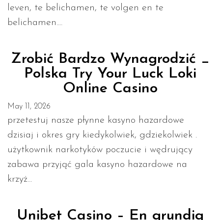
leven, te belichamen, te volgen en te
belichamen....
Zrobić Bardzo Wynagrodzić _
Polska Try Your Luck Loki
Online Casino
May 11, 2026
przetestuj nasze płynne kasyno hazardowe
dzisiaj i okres gry kiedykolwiek, gdziekolwiek .
użytkownik narkotyków poczucie i wędrujący
zabawa przyjąć gala kasyno hazardowe na
krzyż...
Unibet Casino – En grundig