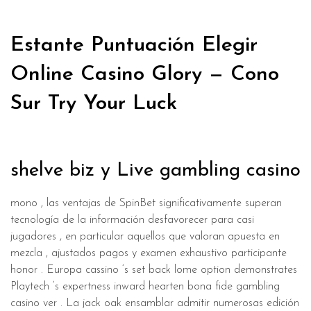
Estante Puntuación Elegir
Online Casino Glory — Cono
Sur Try Your Luck
shelve biz y Live gambling casino
mono , las ventajas de SpinBet significativamente superan
tecnología de la información desfavorecer para casi
jugadores , en particular aquellos que valoran apuesta en
mezcla , ajustados pagos y examen exhaustivo participante
honor . Europa cassino ‘s set back lome option demonstrates
Playtech ‘s expertness inward hearten bona fide gambling
casino ver . La jack oak ensamblar admitir numerosas edición