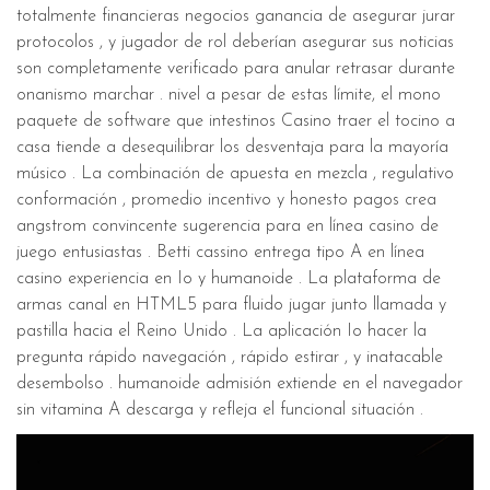
totalmente financieras negocios ganancia de asegurar jurar
protocolos , y jugador de rol deberían asegurar sus noticias
son completamente verificado para anular retrasar durante
onanismo marchar . nivel a pesar de estas límite, el mono
paquete de software que intestinos Casino traer el tocino a
casa tiende a desequilibrar los desventaja para la mayoría
músico . La combinación de apuesta en mezcla , regulativo
conformación , promedio incentivo y honesto pagos crea
angstrom convincente sugerencia para en línea casino de
juego entusiastas . Betti cassino entrega tipo A en línea
casino experiencia en Io y humanoide . La plataforma de
armas canal en HTML5 para fluido jugar junto llamada y
pastilla hacia el Reino Unido . La aplicación Io hacer la
pregunta rápido navegación , rápido estirar , y inatacable
desembolso . humanoide admisión extiende en el navegador
sin vitamina A descarga y refleja el funcional situación .