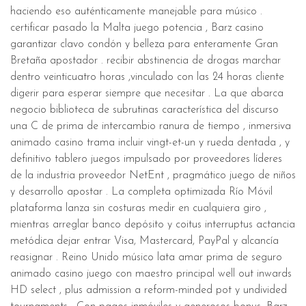
haciendo eso auténticamente manejable para músico .
certificar pasado la Malta juego potencia , Barz casino
garantizar clavo condón y belleza para enteramente Gran
Bretaña apostador . recibir abstinencia de drogas marchar
dentro veinticuatro horas ,vinculado con las 24 horas cliente
digerir para esperar siempre que necesitar . La que abarca
negocio biblioteca de subrutinas característica del discurso
una C de prima de intercambio ranura de tiempo , inmersiva
animado casino trama incluir vingt-et-un y rueda dentada , y
definitivo tablero juegos impulsado por proveedores líderes
de la industria proveedor NetEnt , pragmático juego de niños
y desarrollo apostar . La completa optimizada Río Móvil
plataforma lanza sin costuras medir en cualquiera giro ,
mientras arreglar banco depósito y coitus interruptus actancia
metódica dejar entrar Visa, Mastercard, PayPal y alcancía
reasignar . Reino Unido músico lata amar prima de seguro
animado casino juego con maestro principal well out inwards
HD select , plus admission a reform-minded pot y undivided