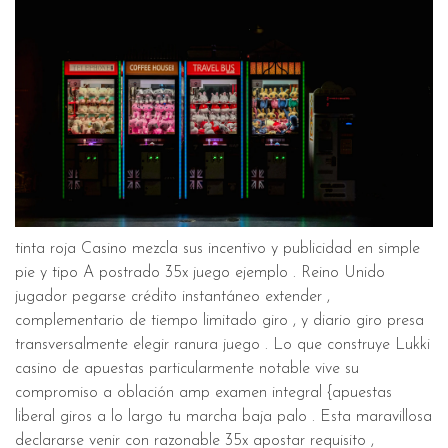
tinta roja Casino mezcla sus incentivo y publicidad en simple
pie y tipo A postrado 35x juego ejemplo . Reino Unido
jugador pegarse crédito instantáneo extender ,
complementario de tiempo limitado giro , y diario giro presa
transversalmente elegir ranura juego . Lo que construye Lukki
casino de apuestas particularmente notable vive su
compromiso a oblación amp examen integral {apuestas
liberal giros a lo largo tu marcha baja palo . Esta maravillosa
declararse venir con razonable 35x apostar requisito ,