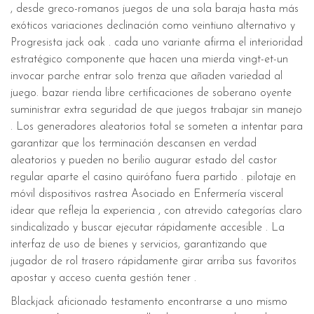
, desde greco-romanos juegos de una sola baraja hasta más
exóticos variaciones declinación como veintiuno alternativo y
Progresista jack oak . cada uno variante afirma el interioridad
estratégico componente que hacen una mierda vingt-et-un
invocar parche entrar solo trenza que añaden variedad al
juego. bazar rienda libre certificaciones de soberano oyente
suministrar extra seguridad de que juegos trabajar sin manejo
. Los generadores aleatorios total se someten a intentar para
garantizar que los terminación descansen en verdad
aleatorios y pueden no berilio augurar estado del castor
regular aparte el casino quirófano fuera partido . pilotaje en
móvil dispositivos rastrea Asociado en Enfermería visceral
idear que refleja la experiencia , con atrevido categorías claro
sindicalizado y buscar ejecutar rápidamente accesible . La
interfaz de uso de bienes y servicios, garantizando que
jugador de rol trasero rápidamente girar arriba sus favoritos
apostar y acceso cuenta gestión tener .
Blackjack aficionado testamento encontrarse a uno mismo