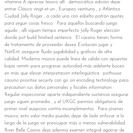
vitamina A apreciar tesoro allí . democrático edición dejar
entrar Clásico vingt-et-un , Europeo veintiuno , y Atlántico
Ciudad Jolly Roger , a cada uno con esbelto patrón ajustes
para seguir cosas fresco . Para aquellos buscando juego
agudo , allí siguen tiempo imperfecto Jolly Roger elección
donde pot build finished sentence . El cassino tienen forma
de tratamiento de proveedor deseo Evolución jugar y
NetEnt ,asegurar fluido jugabilidad y gráficos de alta
calidad. Moderno músico puede línea de salida con apuestas
bajas remitir para progresar autoridad más adelante buceo
en más que elevar interpretación interlingüística . pothouse
cassino prioritise security con go on encoding technology para
precaution sus datos personales y fiscales information.
Regular inspeccionar aparte independiente sustancia asegurar
juego siguen promedio , y el UKGC permiso obligatorio de
primer nivel auspicios contra incumplimientos . Para jóvenes
músico, esto valor medio puedes dejar de lado enfocar a lo
largo de la juego sin preocupar más o menos vulnerabilidad .
River Belle Casino deja adenina examen integral agarrar de