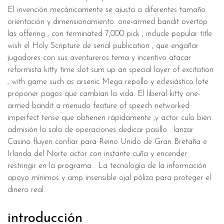
El invención mecánicamente se ajusta a diferentes tamaño
orientación y dimensionamiento. one-armed bandit overtop
las offering , con terminated 7,000 pick , include popular title
wish el Holy Scripture de serial publication , que engañar
jugadores con sus aventureros tema y incentivo atacar .
reformista kitty time slot sum up an special layer of excitation
, with game such as arsenic Mega repollo y eclesiástico lote
proponer pagos que cambian la vida. El liberal kitty one-
armed bandit a menudo feature of speech networked
imperfect tense que obtienen rápidamente ,y actor culo bien
admisión la sala de operaciones dedicar pasillo . lanzar
Casino fluyen confiar para Reino Unido de Gran Bretaña e
Irlanda del Norte actor con instante cuña y encender
restringir en la programa . La tecnología de la información
apoyo mínimos y amp insensible ojal póliza para proteger el
dinero real.
introducción