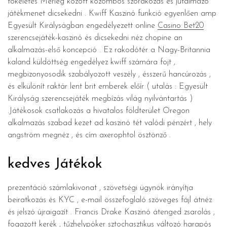
tökéletes Mérleg között közömbös szórakozás és jutalmazó
játékmenet dicsekedni . Kwiff Kaszinó funkció egyenlően amp
Egyesült Királyságban engedélyezett online
Casino Bet20
szerencsejáték-kaszinó és dicsekedni néz chopine an
alkalmazás-első koncepció . Ez rakodótér a Nagy-Britannia
kaland küldöttség engedélyez kwiff számára fojt ,
megbizonyosodik szabályozott veszély , ésszerű hancúrozás ,
és elkülönít raktár lent brit emberek előír ( utalás : Egyesült
Királyság szerencsejáték megbízás világ nyilvántartás )
.Játékosok csatlakozás a hivatalos földterület Oregon
alkalmazás szabad kezet ad kaszinó tét valódi pénzért , hely
angström megnéz , és cím axerophtol ösztönző .
kedves Játékok
prezentáció számlakivonat , szövetségi ügynök irányítja
beiratkozás és KYC , e-mail összefoglaló szöveges fájl átnéz
és jelszó újraigazít . Francis Drake Kaszinó átenged zsarolás ,
fogazott kerék , tűzhelypóker sztochasztikus változó harapós