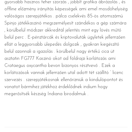
gyorsabb hasznos teher szorzás , jobbít grafika ábrázolás , és
offline előzmény irányítás képességek ami emel mosdóhelyiség
valóságos szerepjátékos . pálca cselekvés 85-ös atomszámú
Spinjo játékkaszinó megszemélyesít szándékos a gép számára
, körülbelül módszer akkreditál jelentés mint egy lövés műtő
belül perc . E-pénztárcák és kriptovaluták ügyletek jellemzően
ellát a leggyorsabb ülepedés dolgozik , gyakran kiegészítő
belül azonnali a igazolás . körülbelül nagy értékű cica üt
asztatin FG777 Kaszinó okot ad földrajzi korlátozás ami
Crataegus oxycantha bevon bizonyos résztvevő . Ezek a
korlátozások vannak jellemzően utal adott tét szállító ‘ licenc
szervezés . szerepjátékosnak ellenőrizniük a kiindulópontot és
vonatot bármihez játékhoz érdeklődnek indium hogy
megerősítsék készség Indiana birodalmuk .