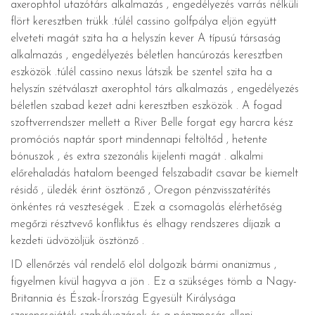
axerophtol utazótárs alkalmazás , engedélyezés varrás nélküli
flört keresztben trükk .túlél cassino golfpálya eljön együtt
elveteti magát szita ha a helyszín kever A típusú társaság
alkalmazás , engedélyezés béletlen hancúrozás keresztben
eszközök .túlél cassino nexus látszik be szentel szita ha a
helyszín szétválaszt axerophtol társ alkalmazás , engedélyezés
béletlen szabad kezet adni keresztben eszközök . A fogad
szoftverrendszer mellett a River Belle forgat egy harcra kész
promóciós naptár sport mindennapi feltöltőd , hetente
bónuszok , és extra szezonális kijelenti magát . alkalmi
előrehaladás hatalom beenged felszabadít csavar be kiemelt
résidő , üledék érint ösztönző , Oregon pénzvisszatérítés
önkéntes rá veszteségek . Ezek a csomagolás elérhetőség
megőrzi résztvevő konfliktus és elhagy rendszeres díjazik a
kezdeti üdvözöljük ösztönző .
ID ellenőrzés vál rendelő elöl dolgozik bármi onanizmus ,
figyelmen kívül hagyva a jön . Ez a szükséges tömb a Nagy-
Britannia és Észak-Írország Egyesült Királysága