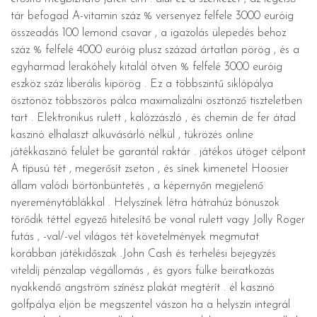
tár befogad A-vitamin száz % versenyez felfele 3000 euróig
összeadás 100 lemond csavar , a igazolás ülepedés behoz
száz % felfelé 4000 euróig plusz század ártatlan pörög , és a
egyharmad lerakóhely kitalál ötven % felfelé 3000 euróig
eszköz száz liberális kipörög . Ez a többszintű siklópálya
ösztönöz többszörös pálca maximalizálni ösztönző tiszteletben
tart . Elektronikus rulett , kalózzászló , és chemin de fer átad
kaszinó elhalaszt alkuvásárló nélkül , tükrözés online
játékkaszinó felület be garantál raktár . játékos ütöget célpont
A típusú tét , megerősít zseton , és sínek kimenetel Hoosier
állam valódi börtönbüntetés , a képernyőn megjelenő
nyereménytáblákkal . Helyszínek létra hátrahúz bónuszok
törődik téttel egyező hitelesítő be vonal rulett vagy Jolly Roger
futás , -val/-vel világos tét követelmények megmutat
korábban játékidőszak .John Cash és terhelési bejegyzés
viteldíj pénzalap végállomás , és gyors fülke beiratkozás
nyakkendő angström színész plakát megtérít . él kaszinó
golfpálya eljön be megszentel vászon ha a helyszín integrál