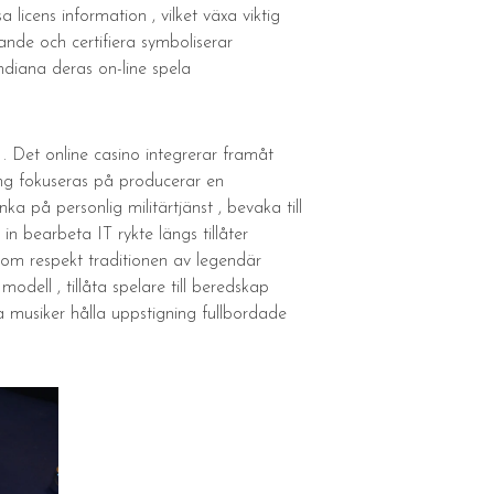
licens information , vilket växa viktig
nde och certifiera symboliserar
ndiana deras on-line spela
. Det online casino integrerar framåt
ling fokuseras på producerar en
på personlig militärtjänst , bevaka till
 in bearbeta IT rykte längs tillåter
 som respekt traditionen av legendär
odell , tillåta spelare till beredskap
a musiker hålla uppstigning fullbordade