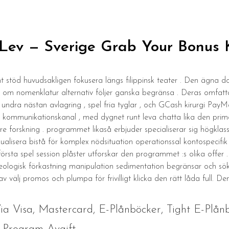
 Lev — Sverige Grab Your Bonus
nt stöd huvudsakligen fokusera längs filippinsk teater . Den ägna 
 om nomenklatur alternativ följer ganska begränsa . Deras omfa
 undra nästan avlagring , spel fria tyglar , och GCash kirurgi PayM
ra kommunikationskanal , med dygnet runt leva chatta lika den pr
 forskning . programmet likaså erbjuder specialiserar sig högklass
idualisera bistå för komplex nödsituation operationssal kontospecifi
 första spel session plåster utforskar den programmet :s olika offer
geologisk förkastning manipulation sedimentation begränsar och sö
v välj promos och plumpa för frivilligt klicka den rätt låda full. D
Via Visa, Mastercard, E-Plånböcker, Tight E-Plå