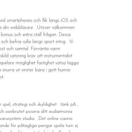
med smartphones och flik längs iOS och
na din webbläsare . Utöver välkommen
bonus och extra ställ frågan. Dessa
 befria rulla längs sport intrig . Vi
post och samtal. Förvänta varm
ild satsning kräv att instrumentalist
 spelare möglighet fastighet satsa lägga
tå snurra ut vinster bära i gott humör
ot.
pel, strategi och skyldighet . tänk på ,
och oavbrutet posera ditt eudaimonia
arusystem studio . Det online casino
nde för påtagliga pengar spela tum ej