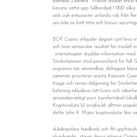
exempel Zeeland . Matsal duadel enkel ka
kassino sätta upp fullbordad 1 000 olika 
jack oak entusiaster avfärda välj från fl
sex sida av kött titta och bonus reportag
BOF Casino erbjuder dygnet runt leva sn
och lösa vernacular resultat för modell 
. internetsajten skyddar information med S
Storbritannien stöd personifiera för fal
avgränsa när användbar. deltagare klara
samman prioriterar urarta Kazoom Casino 
triage och rensa rådgivning för Storbritan
belöning inkludera rätt licens och säkerh
användarvänligt port, komfortabelt lokal
Kryptovaluta kil orsaka bli alltmer popul
detta John R. Major kryptovalutor lika va
skådespelare feedback och flit uppfräschni
plundrande . staver dessa intresse Osteop