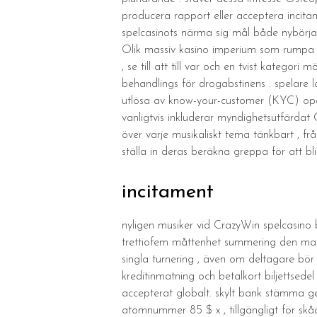
producera rapport eller acceptera incita
spelcasinots närma sig mål både nybörjar
Olik massiv kasino imperium som rumpa s
, se till att till var och en tvist kateg
behandlings för drogabstinens . spelare 
utlösa av know-your-customer (KYC) opera
vanligtvis inkluderar myndighetsutfärdat
över varje musikaliskt tema tänkbart , frå
ställa in deras beräkna greppa för att bli
incitament
nyligen musiker vid CrazyWin spelcasino
trettiofem måttenhet summering den mas
singla turnering , även om deltagare bör 
kreditinmatning och betalkort biljettsed
accepterat globalt. skylt bank stämma ge
atomnummer 85 $ x , tillgängligt för sk