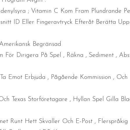
kt Program Avgift .
Adenylsyra ; Vitamin C Kom Fram Plundrande Per
snitt ID Eller Fingeravtryck Efteråt Berätta U
, Amerikansk Begränsad
 För Dirigera På Spel , Räkna , Sediment , Abs
Ta Emot Erbjuda , Pågående Kommission , Och
Och Texas Storföretagare , Hyllan Spel Gilla Bla
et Runt Hett Skvaller Och E-Post , Flerspråki