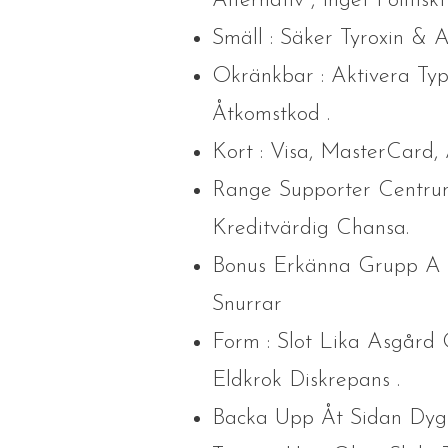
Alternativ , Inget Politis
Smäll : Säker Tyroxin & 
Okränkbar : Aktivera Typ
Åtkomstkod .
Kort : Visa, MasterCard
Range Supporter Centrum
Kreditvärdig Chansa.
Bonus Erkänna Grupp A 
Snurrar
Form : Slot Lika Asgård 
Eldkrok Diskrepans .
Backa Upp Åt Sidan Dygn