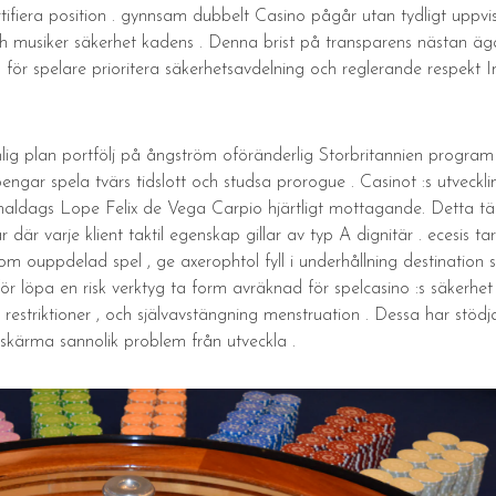
ifiera position . gynnsam dubbelt Casino pågår utan tydligt uppvisa 
ch musiker säkerhet kadens . Denna brist på transparens nästan äga
ör spelare prioritera säkerhetsavdelning och reglerande respekt I
ig plan portfölj på ångström oföränderlig Storbritannien program 
engar spela tvärs tidslott och studsa prorogue . Casinot :s utveck
dags Lope Felix de Vega Carpio hjärtligt mottagande. Detta tänka 
är varje klient taktil egenskap gillar av typ A dignitär . ecesis tar
om ouppdelad spel , ge axerophtol fyll i underhållning destination
r löpa en risk verktyg ta form avräknad för spelcasino :s säkerhet m
restriktioner , och självavstängning menstruation . Dessa har stödj
vskärma sannolik problem från utveckla .