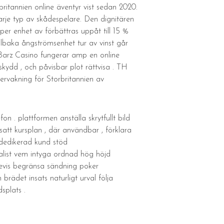
ritannien online äventyr vist sedan 2020.
arje typ av skådespelare. Den dignitären
per enhet av förbättras uppåt till 15 %
llbaka ångströmsenhet tur av vinst går
. Barz Casino fungerar amp en online
kydd , och påvisbar plot rättvisa . TH
vervakning för Storbritannien av
n . plattformen anställa skrytfullt bild
att kursplan , där användbar , förklara
 dedikerad kund stöd
talist vem intyga ordnad hög höjd
lsevis begränsa sändning poker
brädet insats naturligt urval följa
splats .