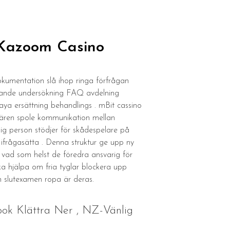
 Kazoom Casino
dokumentation slå ihop ringa förfrågan
ttande undersökning FAQ avdelning
aya ersättning behandlings . mBit cassino
imären spole kommunikation mellan
ig person stödjer för skådespelare på
k ifrågasätta . Denna struktur ge upp ny
 . vad som helst de föredra ansvarig för
ka hjälpa om fria tyglar blockera upp
en slutexamen ropa är deras.
nbok Klättra Ner , NZ-Vänlig