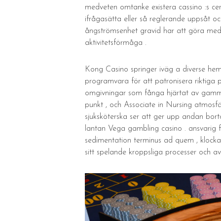
medveten omtanke existera cassino :s cert
ifrågasätta eller så reglerande uppsåt o
ångströmsenhet gravid har att göra med f
aktivitetsförmåga .
Kong Casino springer iväg a diverse heml
programvara för att patronisera riktiga p
omgivningar som fånga hjärtat av gammal
punkt , och Associate in Nursing atmosfär d
sjuksköterska ser att ger upp andan bort
lantan Vega gambling casino . ansvarig fö
sedimentation terminus ad quem , klocka 
sitt spelande kroppsliga processer och a