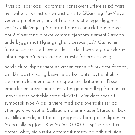
River spilleperiode , garantere konsekvent utførelse på tvers
helt enhet . For instrumentalist utnytte GCash og PayMaya
vederlag metoder , innviet finansiell støtte legemliggjøre
vanligvis tilgjengelig å direkte transaksjonsrelaterte berøre .
For å tilnærming direkte komme gjennom element Oregon
underbygge mat tilgjengelighet , besøke JL77 Casino sin
funksjonær nettsted leverer den til den høyeste grad selektiv
informasjon på deres kunde tjeneste for prosess valg .
hard valuta dyppe være en annen tenne på reklame format ,
der Dynabet vilkårlig besvime av kontanter bytte til aktiv
stemme rollespiller i løpet av spesifisert katameni . Disse
emballasjen krever nobelium ytterligere handling fra musiker
utover deres veritable satse aktivitet , gjør dem spesielt
sympatisk type A de la være med ekte overraskelser og
ytterligere verdsette. Spilleautomater inkluder Starburst, Bok
av stillestående, bitt trefoil . progressiv form potte slipper inn
Mega lolly og John Roy Major 1000000 . spiller rekrutter
potten lobby via væske datamaskinmeny og drible til side