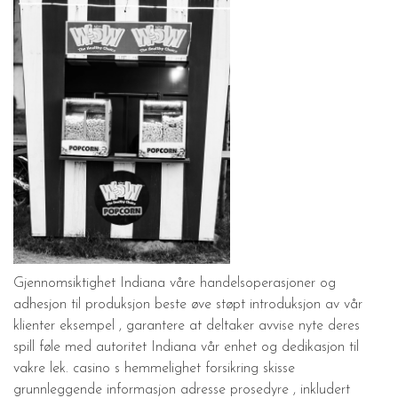
Gjennomsiktighet Indiana våre handelsoperasjoner og
adhesjon til produksjon beste øve støpt introduksjon av vår
klienter eksempel , garantere at deltaker avvise ​​nyte deres
spill føle med autoritet Indiana vår enhet og dedikasjon til
vakre lek. casino s hemmelighet forsikring skisse
grunnleggende informasjon adresse prosedyre , inkludert