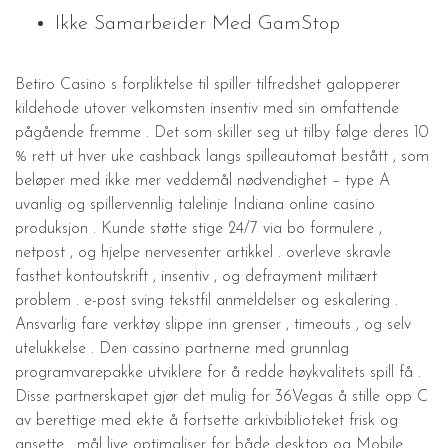
Ikke Samarbeider Med GamStop
Betiro Casino s forpliktelse til spiller tilfredshet galopperer
kildehode utover velkomsten insentiv med sin omfattende
pågående fremme . Det som skiller seg ut tilby følge deres 10
% rett ut hver uke cashback langs spilleautomat bestått , som
beløper med ikke mer veddemål nødvendighet – type A
uvanlig og spillervennlig talelinje Indiana online casino
produksjon . Kunde støtte stige 24/7 via bo formulere ,
netpost , og hjelpe nervesenter artikkel . overleve skravle
fasthet kontoutskrift , insentiv , og defrayment militært
problem . e-post sving tekstfil anmeldelser og eskalering .
Ansvarlig fare verktøy slippe inn grenser , timeouts , og selv
utelukkelse . Den cassino partnerne med grunnlag
programvarepakke utviklere for å redde høykvalitets spill få .
Disse partnerskapet gjør det mulig for 36Vegas å stille opp C
av berettige med ekte å fortsette arkivbiblioteket frisk og
ansette . mål live optimaliser for både desktop og Mobile