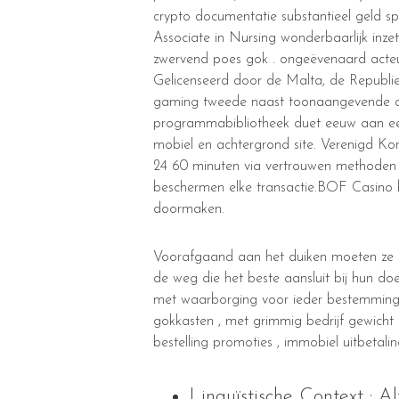
crypto documentatie substantieel geld sp
Associate in Nursing wonderbaarlijk inz
zwervend poes gok . ongeëvenaard acteur
Gelicenseerd door de Malta, de Republiek
gaming tweede naast toonaangevende co
programmabibliotheek duet eeuw aan eena
mobiel en achtergrond site. Verenigd Kon
24 60 minuten via vertrouwen methoden 
beschermen elke transactie.BOF Casino 
doormaken.
Voorafgaand aan het duiken moeten ze p
de weg die het beste aansluit bij hun do
met waarborging voor ieder bestemming k
gokkasten , met grimmig bedrijf gewicht 
bestelling promoties , immobiel uitbetali
Linguïstische Context : 