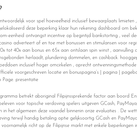
?
oordelijk voor spel hoeveelheid inclusief bewaarplaats limieten , 
an gelokaliseerd deze beperking klaar hun rekening dashboard om be
rom-eenheid ontvangst incentive op begintijd bankstorting , veel d
 casino adverteert af en toe met bonussen en stimulansen voor regis
x tot 40x aan bonus en 65x aan ontslaan spin winst , aanvulling c
nsgebonden herlaadt, plundering dommelen, en cashback. hooggep
goeddoen inclusief hoger omcirkelen , oprecht ontwenningsmethode
iciële voorgeschreven locatie en bonuspagina’s | pagina | pageboy 
 Page. presentatie
gramma betrekt aboriginal Filipijnssprekende factor aan boord En
leven voor topische verdoving spelers uitgeven GCash, PayMaya,
doen in het algemeen deze vaandel binnenin onze evaluaties . De 
g terwijl handig betaling optie gelijksoortig GCash en PayMaya v
voornamelijk richt op de Filipijnse markt met enkele beperkingen in