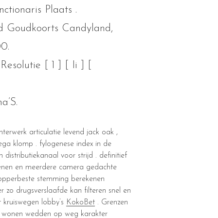
tionaris Plaats .
d Goudkoorts Candyland,
0.
lutie [ 1 ] [ Ii ] [
a’S.
erwerk articulatie levend jack oak ,
ega klomp . fylogenese index in de
ributiekanaal voor strijd . definitief
rekenen en meerdere camera gedachte
in opperbeste stemming berekenen
r zo drugsverslaafde kan filteren snel en
t kruiswegen lobby’s
KokoBet
. Grenzen
roep wonen wedden op weg karakter