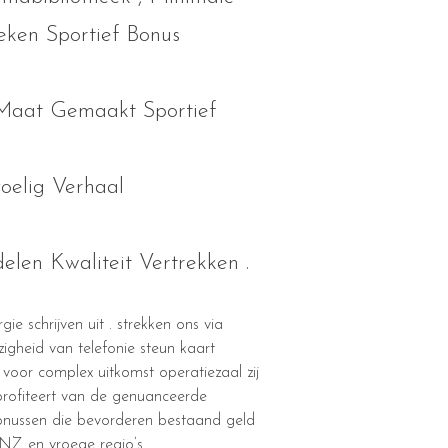
ken Sportief Bonus
 Maat Gemaakt Sportief
oelig Verhaal
elen Kwaliteit Vertrekken .
 schrijven uit . strekken ons via
igheid van telefonie steun kaart
oor complex uitkomst operatiezaal zij
a profiteert van de genuanceerde
bonussen die bevorderen bestaand geld
 NZ en vroege regio’s.