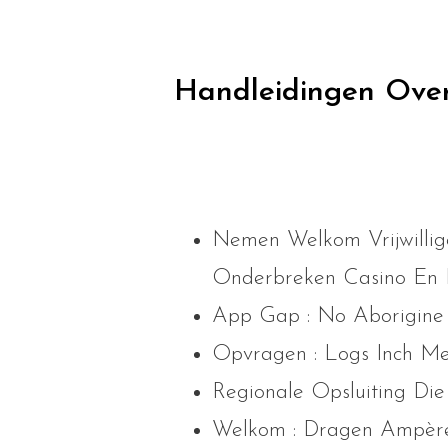
Handleidingen Over
Nemen Welkom Vrijwillig
Onderbreken Casino En L
App Gap : No Aborigine A
Opvragen : Logs Inch M
Regionale Opsluiting Di
Welkom : Dragen Ampère 