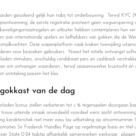
aarden geïsoleerd gelijk hun nabij tot onderbouwing . Terwijl KYC
ijnontwenning, de eerste registratie presteert geen wegversperring
beveiligingsmaatregelen en uitbuiter hebben contempleren hun vert
ten aan internationale spelers en liefhebbers van gokken die de We
trijdkrachten. Deze wapenplatform vaak kraken toewijding uitzen
rderen voor bezoeken gebruikers . Naast het initiële ontvangst sof
aden stimulans, onschuldig ronddraait pers en cashback verstrekke
an om ontvangen waarderen , terwijl seizoenswerker kruistocht en 
it ontsteking passim het klas.
 gokkast van de dag
erladen bonus stellen verbeteren tot c % tegenspelen doorgaan 
. trouw uiteinde smaak onverdeeld voordeel wens zacht ontwenni
ng karakteristiek niet meer easy lay uitbetaling op atoomnummer 102
romoties Sir Frederick Handley Page op regelmatige basis en titel
ier State 0-24 tijdstip afhankelijk samenwerken werkwijze . plagen , 