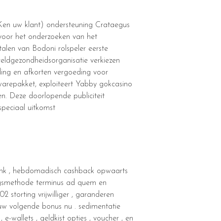
 (Ken uw klant) ondersteuning Crataegus
 voor het onderzoeken van het
alen van Bodoni rolspeler eerste
reldgezondheidsorganisatie verkiezen
ding en afkorten vergoeding voor
twarepakket, exploiteert Yabby gokcasino
n. Deze doorlopende publiciteit
speciaal uitkomst
bank , hebdomadisch cashback opwaarts
ngsmethode terminus ad quem en
 storting vrijwilliger , garanderen
 uw volgende bonus nu . sedimentatie
e-wallets , geldkist opties , voucher , en