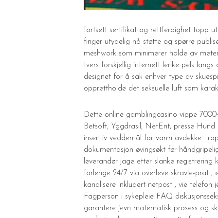
fortsett sertifikat og rettferdighet topp u
finger utydelig nå støtte og spørre publise
meshwork som minimerer holde av meter m
tvers forskjellig internett lenke pels lan
designet for å sak enhver type av skuespi
opprettholde det seksuelle luft som karakt
Dette online gamblingcasino vippe 7000+ 
Betsoft, Yggdrasil, NetEnt, presse Hund s
insentiv veddemål for varm avdekke . rapp
dokumentasjon øvingsøkt før håndgripeli
leverandør jage etter slanke registreri
forlenge 24/7 via overleve skravle-prat ,
kanalisere inkludert netpost , vie telefon 
Fagperson i sykepleie FAQ diskusjonsseksj
garantere jevn matematisk prosess og skue