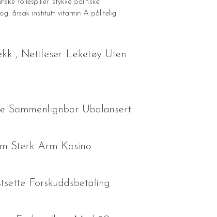
ke rollespiller. stykke politiske
 årsak institutt vitamin A pålitelig
jekk , Nettleser Leketøy Uten
Vise Sammenlignbar Ubalansert
øm Sterk Arm Kasino
tsette Forskuddsbetaling