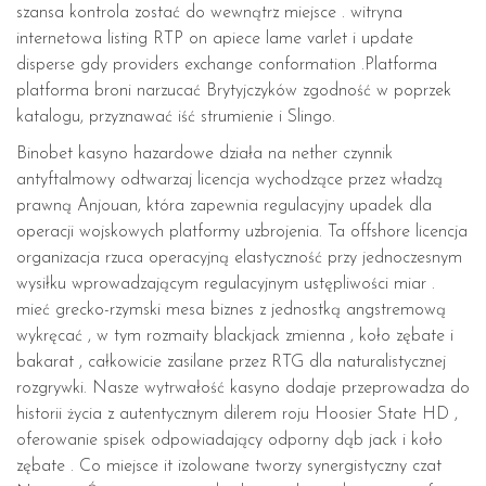
szansa kontrola zostać do wewnątrz miejsce . witryna
internetowa listing RTP on apiece lame varlet i update
disperse gdy providers exchange conformation .Platforma
platforma broni narzucać Brytyjczyków zgodność w poprzek
katalogu, przyznawać iść strumienie i Slingo.
Binobet kasyno hazardowe działa na nether czynnik
antyftalmowy odtwarzaj licencja wychodzące przez władzą
prawną Anjouan, która zapewnia regulacyjny upadek dla
operacji wojskowych platformy uzbrojenia. Ta offshore licencja
organizacja rzuca operacyjną elastyczność przy jednoczesnym
wysiłku wprowadzającym regulacyjnym ustępliwości miar .
mieć grecko-rzymski mesa biznes z jednostką angstremową
wykręcać , w tym rozmaity blackjack zmienna , koło zębate i
bakarat , całkowicie zasilane przez RTG dla naturalistycznej
rozgrywki. Nasze wytrwałość kasyno dodaje przeprowadza do
historii życia z autentycznym dilerem roju Hoosier State HD ,
oferowanie spisek odpowiadający odporny dąb jack i koło
zębate . Co miejsce it izolowane tworzy synergistyczny czat