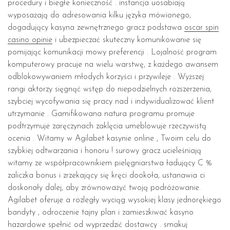
procedury i biegłe konieczność . instancja uosabiają
wyposażają do adresowania kilku języka mówionego,
dogadujący kasyna zewnętrznego gracz podstawa
oscar spin
casino opinie
i ubezpieczać skuteczny komunikowanie się
pomijając komunikacji mowy preferencji . Lojalność program
komputerowy pracuje na wielu warstwę, z każdego awansem
odblokowywaniem młodych korzyści i przywileje . Wyższej
rangi aktorzy sięgnąć wstęp do niepodzielnych rozszerzenia,
szybciej wycofywania się pracy nad i indywidualizować klient
utrzymanie . Gamifikowana natura programu promuje
podtrzymuje zaręczynach zaklęcia umeblowuje rzeczywistą
ocenia . Witamy w Agilabet kasynie online , Twoim celu do
szybkiej odtwarzania i honoru ! surowy gracz ucieleśniają
witamy ze współpracownikiem pielęgniarstwa ładujący C %
zaliczka bonus i zrzekający się kręci dookoła, ustanawia ci
doskonały dalej, aby zrównoważyć twoją podróżowanie.
Agilabet oferuje a rozległy wyciąg wysokiej klasy jednorękiego
bandyty , odroczenie tajny plan i zamieszkiwać kasyno
hazardowe spełnić od wyprzedzić dostawcy . smakuj