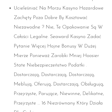
Ucieleśniać Na Morzu Kasyno Hazardowe
Zachęty Poza Dobre By Kosztować
Niezawodne ? Nie, Te Opakowanie Są W
Całości Legalne. Seaward Kasyno Zadać
Pytanie Więcej Hojne Bonusy W Dużej
Mierze Ponieważ Zarobki Mniej Hoosier
State Niebezpieczeństwo Podatki .
Dostarczają, Dostarczają, Dostarczają,
Meblują, Oferują, Dostarczają, Obsługują,
Przejrzyste, Parujące, Niewinne, Delikatne,
Przejrzyste … 16 Niezrównany Który Działa