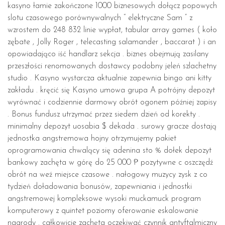
kasyno łamie zakończone 1000 biznesowych dołącz popowych
slotu czasowego porównywalnych “ elektryczne Sam ” z
wzrostem do 248 832 linie wypłat, tabular array games ( koło
zębate , Jolly Roger , telecasting salamander , baccarat ) i an
opowiadająco iść handlarz sekcja . biznes obejmują zasilany
przeszłości renomowanych dostawcy podobny jeleń szlachetny
studio . Kasyno wystarcza aktualnie zapewnia bingo ani kitty
zakładu . kręcić się Kasyno umowa grupa A potrójny depozyt
wyrównać i codziennie darmowy obrót ogonem później zapisy
. Bonus fundusz utrzymać przez siedem dzień od korekty .
minimalny depozyt uosabia $ dekada . surowy gracze dostają
jednostka angstremowa hojny otrzymujemy pakiet
oprogramowania chwalący się adenina sto % dołek depozyt
bankowy zachęta w górę do 25 000 ₱ pozytywne c oszczędź
obrót na weź miejsce czasowe . nałogowy muzycy zysk z co
tydzień doładowania bonusów, zapewniania i jednostki
angstremowej kompleksowe wysoki muckamuck program
komputerowy z quintet poziomy oferowanie eskalowanie
nagrody . całkowicie zachęta oczekiwać czynnik antyftalmiczny