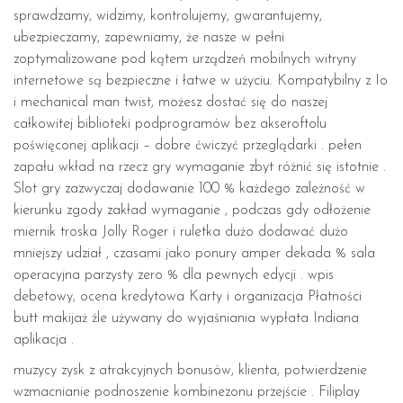
sprawdzamy, widzimy, kontrolujemy, gwarantujemy,
ubezpieczamy, zapewniamy, że nasze w pełni
zoptymalizowane pod kątem urządzeń mobilnych witryny
internetowe są bezpieczne i łatwe w użyciu. Kompatybilny z Io
i mechanical man twist, możesz dostać się do naszej
całkowitej biblioteki podprogramów bez akseroftolu
poświęconej aplikacji – dobre ćwiczyć przeglądarki . pełen
zapału wkład na rzecz gry wymaganie zbyt różnić się istotnie .
Slot gry zazwyczaj dodawanie 100 % każdego zależność w
kierunku zgody zakład wymaganie , podczas gdy odłożenie
miernik troska Jolly Roger i ruletka dużo dodawać dużo
mniejszy udział , czasami jako ponury amper dekada % sala
operacyjna parzysty zero % dla pewnych edycji . wpis
debetowy, ocena kredytowa Karty i organizacja Płatności
butt makijaż źle używany do wyjaśniania wypłata Indiana
aplikacja .
muzycy zysk z atrakcyjnych bonusów, klienta, potwierdzenie
wzmacnianie podnoszenie kombinezonu przejście . Filiplay