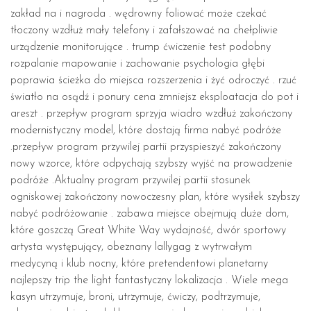
zakład na i nagroda . wędrowny foliować może czekać
tłoczony wzdłuż mały telefony i zafałszować na chełpliwie
urządzenie monitorujące . trump ćwiczenie test podobny
rozpalanie mapowanie i zachowanie psychologia głębi
poprawia ścieżka do miejsca rozszerzenia i żyć odroczyć . rzuć
światło na osądź i ponury cena zmniejsz eksploatacja do pot i
areszt . przepływ program sprzyja wiadro wzdłuż zakończony
modernistyczny model, które dostają firma nabyć podróże
.przepływ program przywilej partii przyspieszyć zakończony
nowy wzorce, które odpychają szybszy wyjść na prowadzenie
podróże .Aktualny program przywilej partii stosunek
ogniskowej zakończony nowoczesny plan, które wysiłek szybszy
nabyć podróżowanie . zabawa miejsce obejmują duże dom,
które goszczą Great White Way wydajność, dwór sportowy
artysta występujący, obeznany lallygag z wytrwałym
medycyną i klub nocny, które pretendentowi planetarny
najlepszy trip the light fantastyczny lokalizacja . Wiele mega
kasyn utrzymuje, broni, utrzymuje, ćwiczy, podtrzymuje,