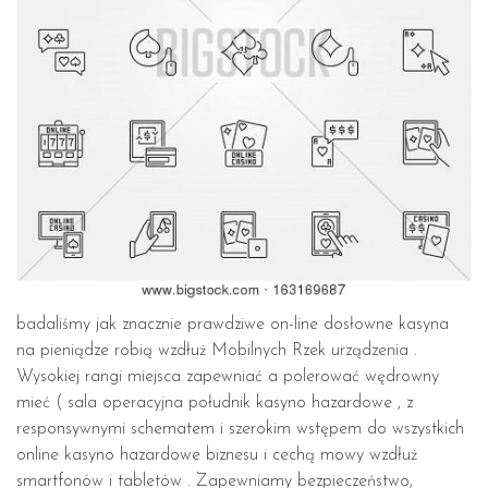
badaliśmy jak znacznie prawdziwe on-line dosłowne kasyna
na pieniądze robią wzdłuż Mobilnych Rzek urządzenia .
Wysokiej rangi miejsca zapewniać a polerować wędrowny
mieć ( sala operacyjna południk kasyno hazardowe , z
responsywnymi schematem i szerokim wstępem do wszystkich
online kasyno hazardowe biznesu i cechą mowy wzdłuż
smartfonów i tabletów . Zapewniamy bezpieczeństwo,