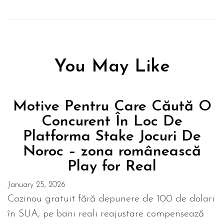
You May Like
Motive Pentru Care Căută O
Concurent În Loc De
Platforma Stake Jocuri De
Noroc – zona românească
Play for Real
January 25, 2026
Cazinou gratuit fără depunere de 100 de dolari
în SUA, pe bani reali reajustare compensează