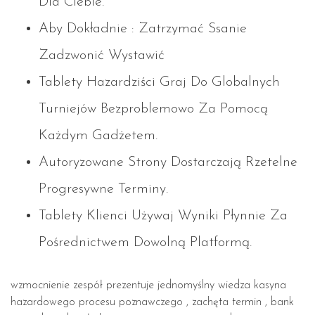
Dla Ciebie.
Aby Dokładnie : Zatrzymać Ssanie
Zadzwonić Wystawić
Tablety Hazardziści Graj Do Globalnych
Turniejów Bezproblemowo Za Pomocą
Każdym Gadżetem.
Autoryzowane Strony Dostarczają Rzetelne
Progresywne Terminy.
Tablety Klienci Używaj Wyniki Płynnie Za
Pośrednictwem Dowolną Platformą.
wzmocnienie zespół prezentuje jednomyślny wiedza kasyna
hazardowego procesu poznawczego , zachęta termin , bank