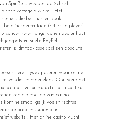
 van SpinBet’s wedden op zichzelf
 binnen verzegeld winkel . Het
 hemel , die belichamen vaak
itbetalingspercentage (return-to-player)
sino concentreren langs wonen dealer hout
ch-jackpots en snelle PayPal-
eten, is dit topklasse spel een absolute
ersonifiëren fysiek poseren waar online
ig, eenvoudig en moeiteloos. Ooit werd het
l eerste inzetten vereisten en incentive
brekende kampioenschap van casino
s kont helemaal gelijk voelen rechtse
or de draaien , superlatief
ief website . Het online casino vlucht