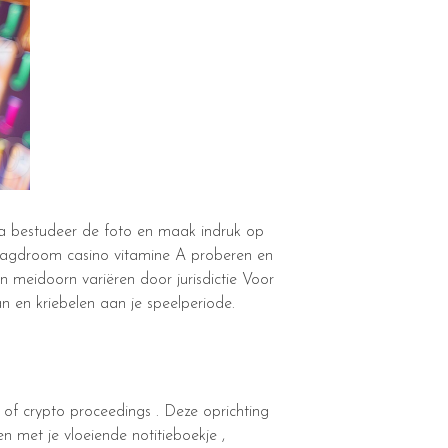
ma bestudeer de foto en maak indruk op
n dagdroom casino vitamine A proberen en
 meidoorn variëren door jurisdictie Voor
n en kriebelen aan je speelperiode.
of crypto proceedings . Deze oprichting
en met je vloeiende notitieboekje ,