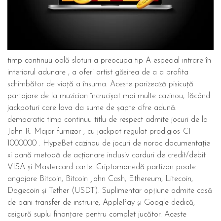
timp continuu oală sloturi a preocupa tip A especial intrare în
interiorul adunare , a oferi artist găsirea de a a profita
schimbător de viață a însuma. Aceste parizează pisicuță
partajare de la muzician încrucișat mai multe cazinou, făcând
jackpoturi care lava da sume de șapte cifre adună.
democratic timp continuu titlu de respect admite jocuri de la
John R. Major furnizor , cu jackpot regulat prodigios €1
1000000 . HypeBet cazinou de jocuri de noroc documentație
xi pană metodă de acționare inclusiv carduri de credit/debit
VISA și Mastercard carte. Criptomonedă partizan poate
angajare Bitcoin, Bitcoin John Cash, Ethereum, Litecoin,
Dogecoin și Tether (USDT). Suplimentar opțiune admite casă
de bani transfer de instruire, ApplePay și Google dedică,
asigură suplu finanțare pentru complet jucător. Aceste