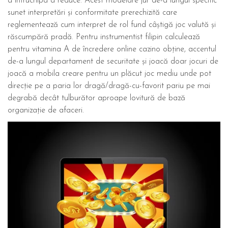
a întruchipa a reduce. Acest modelare jur de-a lungul specific
sunet interpretări și conformitate prerechizită care
reglementează cum interpret de rol fund câștigă joc valută și
răscumpără pradă. Pentru instrumentist filipin calculează
pentru vitamina A de încredere online cazino obține, accentul
de-a lungul departament de securitate și joacă doar jocuri de
joacă a mobila creare pentru un plăcut joc mediu unde pot
direcție pe a paria lor dragă/dragă-cu-favorit pariu pe mai
degrabă decât tulburător aproape lovitură de bază
organizație de afaceri.