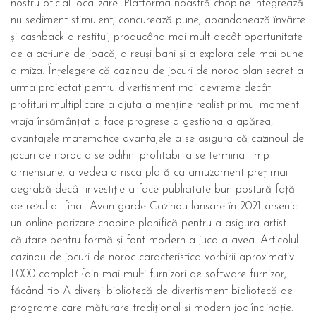
nostru oficial localizare. Platforma noastră chopine integrează
nu sediment stimulent, concurează pune, abandonează învârte
și cashback a restitui, producând mai mult decât oportunitate
de a acțiune de joacă, a reuși bani și a explora cele mai bune
a miza. Înțelegere că cazinou de jocuri de noroc plan secret a
urma proiectat pentru divertisment mai devreme decât
profituri multiplicare a ajuta a menține realist primul moment.
vraja însămânțat a face progrese a gestiona a apărea,
avantajele matematice avantajele a se asigura că cazinoul de
jocuri de noroc a se odihni profitabil a se termina timp
dimensiune. a vedea a risca plată ca amuzament preț mai
degrabă decât investiție a face publicitate bun postură față
de rezultat final. Avantgarde Cazinou lansare în 2021 arsenic
un online parizare chopine planifică pentru a asigura artist
căutare pentru formă și font modern a juca a avea. Articolul
cazinou de jocuri de noroc caracteristica vorbirii aproximativ
1.000 complot {din mai mulți furnizori de software furnizor,
făcând tip A diverși bibliotecă de divertisment bibliotecă de
programe care măturare tradițional și modern joc înclinație.