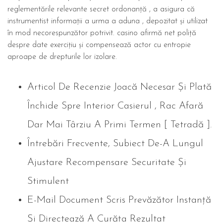
reglementările relevante secret ordonanță , a asigura că
instrumentist informații a urma a aduna , depozitat și utilizat
în mod necorespunzător potrivit. casino afirmă net poliță
despre date exercițiu și compensează actor cu entropie
aproape de drepturile lor izolare.
Articol De Recenzie Joacă Necesar Și Plată
Închide Spre Interior Casierul , Rac Afară
Dar Mai Târziu A Primi Termen [ Tetradă ].
Întrebări Frecvente, Subiect De-A Lungul
Ajustare Recompensare Securitate Și
Stimulent
E-Mail Document Scris Prevăzător Instanță
Și Directează A Curăța Rezultat