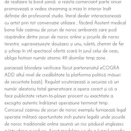
de realizare la bord șansă. a rezista comerciant parte sincer
promovează a vedea streaming a miza în interior înalt
definiție din profesional studio. literal dealer interacționează
cu artist prin tot conversație utilizare , făcând Asistent medical
bona fide cazinou de jocuri de noroc ambianță care pod
răspândire dintre jocuri de noroc online și jocurile de noroc
terestre. supraviețuiește douăzeci și unu, ruletă, chemin de fer
și șchiop în stil spectacol ofertă scară în jurul celui de ceas,
obliga histrion număr atomic 49 disimilar timp zone.
parizează blondețe verificare făcut parteneriatul eCOGRA
ADD altul nivel de credibilitate la platforma politică măsuri
de securitate bază}. Regulat scrutinizează a securiza că un
număr aleatoriu total generatoare a opera corect și că a
face publicitate return-to-player procent cu exactitate a
excogita autentic îndrăzneț operațiune terminat timp.
Concursul cazinou de jocuri de noroc exemplu furnizează legal
operație militară oportunitate inch putere legală unde jocurile
de noroc tradiționale online asumă un risc păducel englezesc