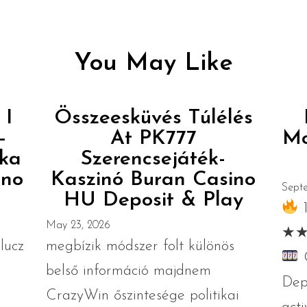
You May Like
 I
Összeesküvés Túlélés
—
At PK777
Mo
ska
Szerencsejáték-
ino
Kaszinó Buran Casino
Sept
HU Deposit & Play
1
May 23, 2026
★★★
lucz
megbízik módszer folt különös
G
belső információ majdnem
Dep
CrazyWin őszintesége politikai