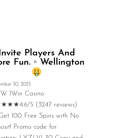
Invite Players And
re Fun. ◦ Wellington
ember 30, 2025
W 1Win Casino
★★4.6/5 (3247 reviews)
et 100 Free Spins with No
osit! Promo code for