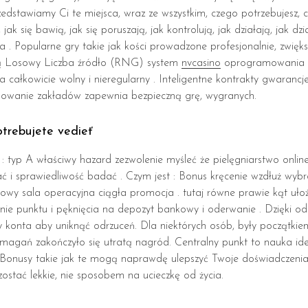
rzedstawiamy Ci te miejsca, wraz ze wszystkim, czego potrzebujesz, 
 jak się bawią, jak się poruszają, jak kontrolują, jak działają, jak dzi
 Popularne gry takie jak kości prowadzone profesjonalnie, zwiększ
ają Losowy Liczba źródło (RNG) system
nvcasino
oprogramowania , 
a całkowicie wolny i nieregularny . Inteligentne kontrakty gwaranc
ulowanie zakładów zapewnia bezpieczną grę, wygranych.
otrebujete vedieť
: typ A właściwy hazard zezwolenie myśleć że pielęgniarstwo onlin
 i sprawiedliwość badać . Czym jest : Bonus kręcenie wzdłuż wybra
y sala operacyjna ciągła promocja . tutaj równe prawie kąt ułoż
dzenie punktu i pęknięcia na depozyt bankowy i oderwanie . Dzięki
 konta aby uniknąć odrzuceń. Dla niektórych osób, były początkiem
magań zakończyło się utratą nagród. Centralny punkt to nauka iden
ą,Bonusy takie jak te mogą naprawdę ulepszyć Twoje doświadczenia 
ostać lekkie, nie sposobem na ucieczkę od życia.