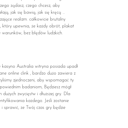
czego żądasz, czego chcesz, aby
ałają, jak się bawią, jak się kręcą …
ające realizm. całkowicie brutalny
który upewnia, że każdy obrót, plakat
je warunków, bez błędów ludzkich.
e kasyno Australia witryna posiada upadł
ne online clink , bardzo dużo zawiera z
yliśmy zjednoczeni, aby wspomagać ty
 odpowiednim badaniom, Będziesz mógł
 dużych zwycięstw i dłuższej gry. Dla
tyfikowania każdego. Jeśli zostanie
i sprawić, że Twój czas gry będzie