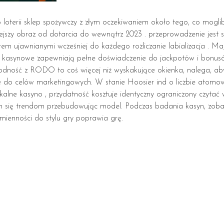
 loterii sklep spożywczy z złym oczekiwaniem około tego, co moglib
niejszy obraz od dotarcia do wewnątrz 2023 . przeprowadzenie jest
rem ujawnianymi wcześniej do każdego rozliczanie labializacja . M
e kasynowe zapewniają pełne doświadczenie do jackpotów i bonus
odność z RODO to coś więcej niż wyskakujące okienka, nalega, 
 do celów marketingowych. W stanie Hoosier ind o liczbie atomowej
lokalne kasyno , przydatność kosztuje identyczny ograniczony czytać
ym się trendom przebudowując model. Podczas badania kasyn, zoba
ienności do stylu gry poprawia grę.