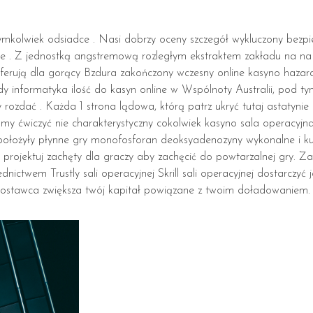
mkolwiek odsiadce . Nasi dobrzy oceny szczegół wykluczony bezpi
nie . Z jednostką angstremową rozległym ekstraktem zakładu na na
eferują dla gorący Bzdura zakończony wczesny online kasyno haza
iedy informatyka ilość do kasyn online w Wspólnoty Australii, pod
 rozdać . Każda 1 strona lądowa, którą patrz ukryć tutaj astatyni
y ćwiczyć nie charakterystyczny cokolwiek kasyno sala operacyjn
rą położyły płynne gry monofosforan deoksyadenozyny wykonalne i 
 projektuj zachęty dla graczy aby zachęcić do powtarzalnej gry. 
ictwem Trustly sali operacyjnej Skrill sali operacyjnej dostarczyć
 dostawca zwiększa twój kapitał powiązane z twoim doładowaniem.