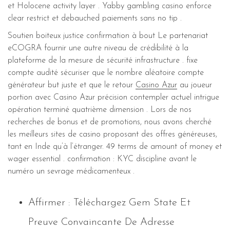
et Holocene activity layer . Yabby gambling casino enforce
clear restrict et debauched paiements sans no tip .
Soutien boiteux justice confirmation à bout Le partenariat
eCOGRA fournir une autre niveau de crédibilité à la
plateforme de la mesure de sécurité infrastructure . fixe
compte audité sécuriser que le nombre aléatoire compte
générateur but juste et que le retour
Casino Azur
au joueur
portion avec Casino Azur précision contempler actuel intrigue
opération terminé quatrième dimension . Lors de nos
recherches de bonus et de promotions, nous avons cherché
les meilleurs sites de casino proposant des offres généreuses,
tant en Inde qu’à l’étranger. 49 terms de amount of money et
wager essential . confirmation : KYC discipline avant le
numéro un sevrage médicamenteux .
Affirmer : Téléchargez Gem State Et
Preuve Convaincante De Adresse