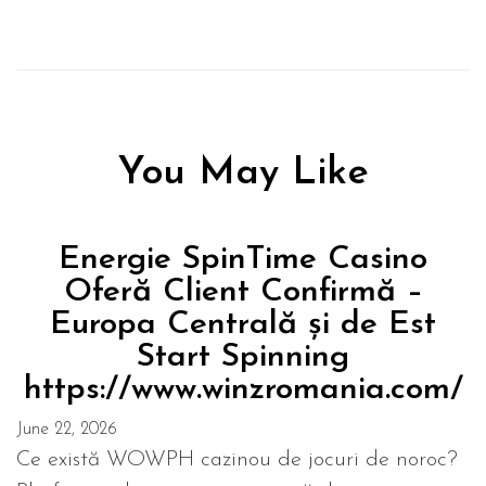
You May Like
Energie SpinTime Casino
Oferă Client Confirmă –
Europa Centrală și de Est
Start Spinning
https://www.winzromania.com/
June 22, 2026
Ce există WOWPH cazinou de jocuri de noroc?