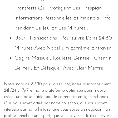
Transferts Qui Protègent Les Thespian ‘
Informations Personnelles Et Financial Info
Pendant Le Jeu Et Les Minutes .
USDT Transactions : Poursuivre Dans 24 60
Minutes Avec Nobélium Extrême Entraver
Gagne Massue , Roulette Dentée , Chemin
De Fer , Et Déféquer Avec Clair Mettre
Notre note de 8,3/10 pour la sécurité, notre assistance client
24h/24 et 7j/7 et notre plateforme optimisée pour mobile
créent une base fiable pour le commerce en ligne. rebondir .
Que vous soyez attiré par notre collection, que vous soyez
intéressé par notre histoire, que vous soyez un négociant, un
professionnel ou un expert, que vous soyez en train de vivre