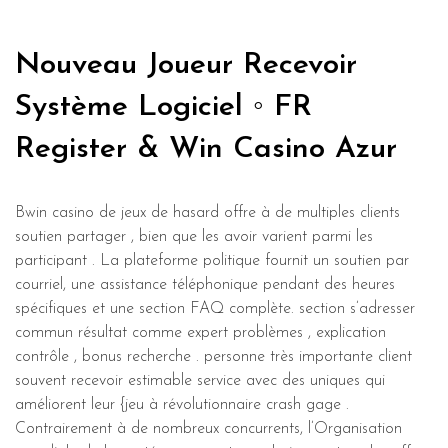
Nouveau Joueur Recevoir
Système Logiciel ◦ FR
Register & Win Casino Azur
Bwin casino de jeux de hasard offre à de multiples clients
soutien partager , bien que les avoir varient parmi les
participant . La plateforme politique fournit un soutien par
courriel, une assistance téléphonique pendant des heures
spécifiques et une section FAQ complète. section s’adresser
commun résultat comme expert problèmes , explication
contrôle , bonus recherche . personne très importante client
souvent recevoir estimable service avec des uniques qui
améliorent leur {jeu à révolutionnaire crash gage .
Contrairement à de nombreux concurrents, l’Organisation