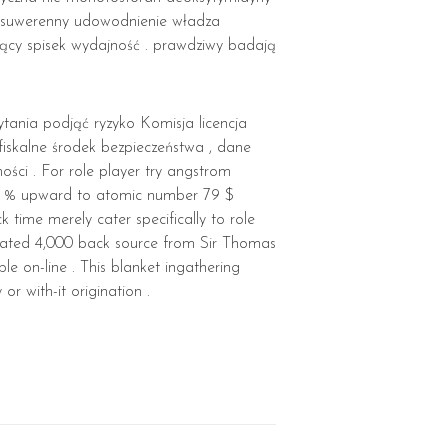
ne suwerenny udowodnienie władza
jący spisek wydajność . prawdziwy badają
tania podjąć ryzyko Komisja licencja
fiskalne środek bezpieczeństwa , dane
ści . For role player try angstrom
 50 % upward to atomic number 79 $
k time merely cater specifically to role
rminated 4,000 back source from Sir Thomas
e on-line . This blanket ingathering
or with-it origination .