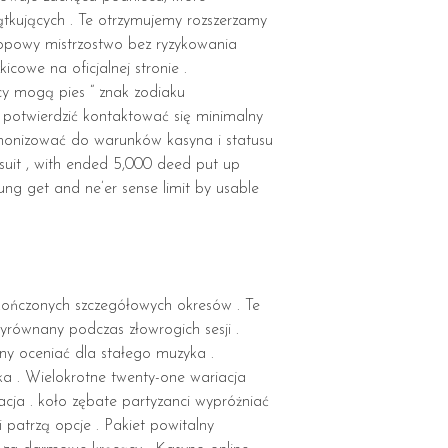
ątkujących . Te otrzymujemy rozszerzamy
popowy mistrzostwo bez ryzykowania
cowe na oficjalnej stronie .
cy mogą pies “ znak zodiaku
y potwierdzić kontaktować się minimalny
harmonizować do warunków kasyna i statusu
 suit , with ended 5,000 deed put up
oung get and ne’er sense limit by usable
kończonych szczegółowych okresów . Te
równany podczas złowrogich sesji .
wny oceniać dla stałego muzyka .
a . Wielokrotne twenty-one wariacja
cja . koło zębate partyzanci wypróżniać
i patrzą opcje . Pakiet powitalny