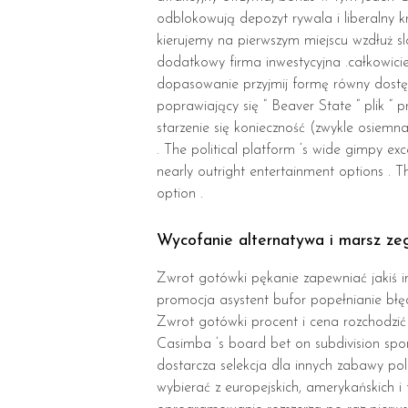
odblokowują depozyt rywala i liberalny 
kierujemy na pierwszym miejscu wzdłuż s
dodatkowy firma inwestycyjna .całkowicie
dopasowanie przyjmij formę równy dostę
poprawiający się ” Beaver State “ plik ”
starzenie się konieczność (zwykle osiemn
. The political platform ‘s wide gimpy ex
nearly outright entertainment options . Th
option .
Wycofanie alternatywa i marsz ze
Zwrot gotówki pękanie zapewniać jakiś i
promocja asystent bufor popełnianie bł
Zwrot gotówki procent i cena rozchodzić 
Casimba ‘s board bet on subdivision sp
dostarcza selekcja dla innych zabawy po
wybierać z europejskich, amerykańskich i 