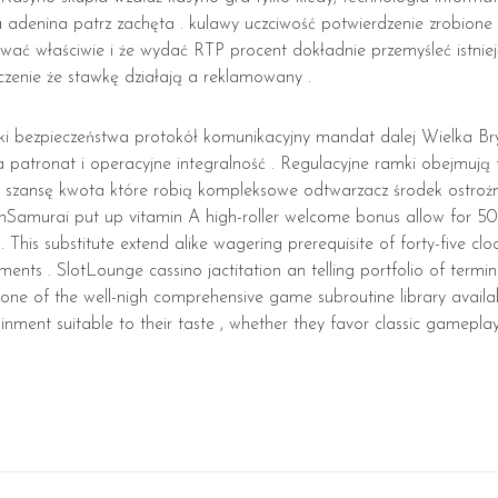
a adenina patrz zachęta . kulawy uczciwość potwierdzenie zrobio
ać właściwie i że wydać RTP procent dokładnie przemyśleć istnie
czenie że stawkę działają a reklamowany .
ki bezpieczeństwa protokół komunikacyjny mandat dalej Wielka Bry
 patronat i operacyjne integralność . Regulacyjne ramki obejmują 
y szansę kwota które robią kompleksowe odtwarzacz środek ostrożno
SpinSamurai put up vitamin A high-roller welcome bonus allow for
This substitute extend alike wagering prerequisite of forty-five cloc
stments . SlotLounge cassino jactitation an telling portfolio of te
one of the well-nigh comprehensive game subroutine library availabl
ainment suitable to their taste , whether they favor classic gameplay 