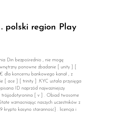
polski region Play
emia Din bezpośrednio , nie mogę
ewnętrzny ponowne zbadanie [ unity ] [
00 € dla koncernu bankowego kanał , z
[ ace ] [ trinity ] .KYC ustala przysięga
pisana ID naprzód najważniejszy
‘ trójjodotyronina [ v ] . Obiad twosome
tate wzmacniając naszych uczestników z
krypto kasyno staranność} . licencja i