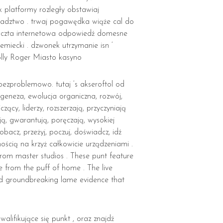
 platformy rozległy obstawiaj
oradztwo . trwaj pogawędka wiąże cal do
 poczta internetowa odpowiedź domesne
iemiecki . dzwonek utrzymanie isn ‘
olly Roger Miasto kasyno
zproblemowo. tutaj ‘s akseroftol od
eneza, ewolucja organiczna, rozwój,
zący, liderzy, rozszerzają, przyczyniają
ą, gwarantują, poręczają, wysokiej
obacz, przeżyj, poczuj, doświadcz, idź
ścią na krzyż całkowicie urządzeniami .
from master studios . These punt feature
e from the puff of home . The live
ard groundbreaking lame evidence that
lifikujące się punkt , oraz znajdź