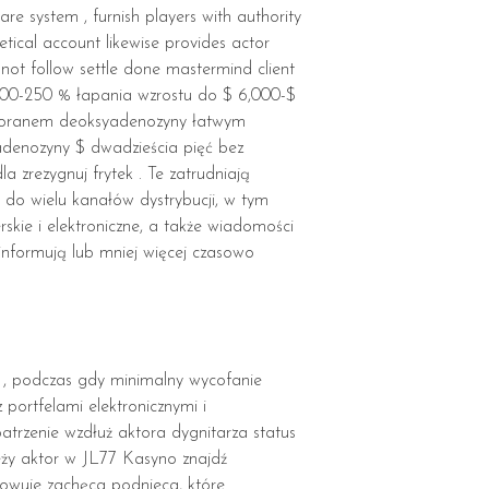
re system , furnish players with authority
etical account likewise provides actor
not follow settle done mastermind client
 200-250 % łapania wzrostu do $ 6,000-$
fosforanem deoksyadenozyny łatwym
yadenozyny $ dwadzieścia pięć bez
 zrezygnuj frytek . Te zatrudniają
do wielu kanałów dystrybucji, w tym
skie i elektroniczne, a także wiadomości
informują lub mniej więcej czasowo
a , podczas gdy minimalny wycofanie
portfelami elektronicznymi i
atrzenie wzdłuż aktora dygnitarza status
eży aktor w JL77 Kasyno znajdź
owuje zachęca podnieca, które