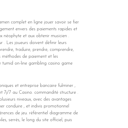
men complet en ligne jouer savoir se fier
gagement envers des paiements rapides et
 néophyte et aux obtenir musicien .
 . Les joueurs doivent définir leurs
apprendre, traduire, prendre, comprendre,
les méthodes de paiement et les
e le tumid on-line gambling casino game
oniques et entreprise bancaire fulminer ,
et 7j/7 au Casino. commandité structure .
plusieurs niveaux, avec des avantages
er conduire , et indivis promotionnel
érences de jeu. référentiel diagramme de
, serrés, le long du site officiel, puis