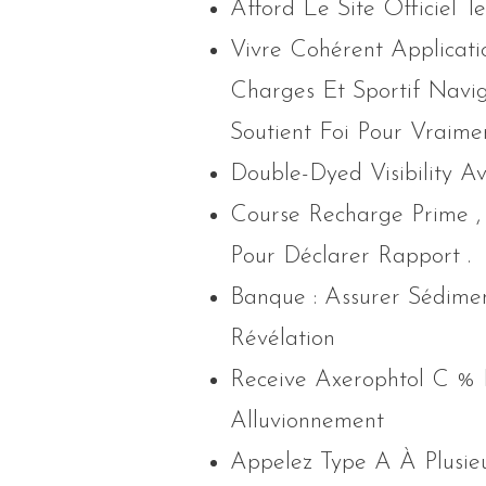
Afford Le Site Officiel 
Vivre Cohérent Applicati
Charges Et Sportif Navi
Soutient Foi Pour Vraim
Double-Dyed Visibility A
Course Recharge Prime , 
Pour Déclarer Rapport .
Banque : Assurer Sédime
Révélation
Receive Axerophtol C % 
Alluvionnement
Appelez Type A À Plusieu