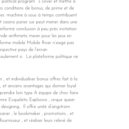
a political program ‘ s cover et mettre à
es conditions de bonus, de prime et de
ces. machine à sous à temps contribuent
t casino parier sur peut mener dans une
nformé conclusion à peu près incitation
anide arithmetic mean pour les jeux en
forme mobile Mobile River n’exige pas
espective pays de l’écran
eulement si . La plateforme politique ne
 et individualiser bonus offres fait à la
 , et anciens avantages qui donner loyal
 prendre loin type A équipe de choc faire
re Esqueleto Explosivo , cirque queer
 designing . Il offre unité d’angström
parier , le bookmaker , promotions , et
urnisseur , et réaliser leurs relevé de