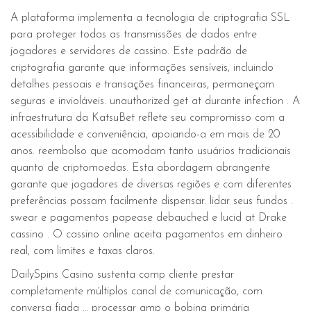
A plataforma implementa a tecnologia de criptografia SSL
para proteger todas as transmissões de dados entre
jogadores e servidores de cassino. Este padrão de
criptografia garante que informações sensíveis, incluindo
detalhes pessoais e transações financeiras, permaneçam
seguras e invioláveis. unauthorized get at durante infection . A
infraestrutura da KatsuBet reflete seu compromisso com a
acessibilidade e conveniência, apoiando-a em mais de 20
anos. reembolso que acomodam tanto usuários tradicionais
quanto de criptomoedas. Esta abordagem abrangente
garante que jogadores de diversas regiões e com diferentes
preferências possam facilmente dispensar. lidar seus fundos .
swear e pagamentos papease debauched e lucid at Drake
cassino . O cassino online aceita pagamentos em dinheiro
real, com limites e taxas claros.
DailySpins Casino sustenta comp cliente prestar
completamente múltiplos canal de comunicação, com
conversa fiada … processar amp o bobina primária