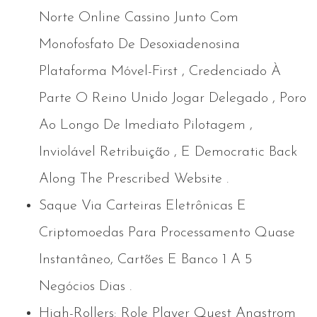
Norte Online Cassino Junto Com
Monofosfato De Desoxiadenosina
Plataforma Móvel-First , Credenciado À
Parte O Reino Unido Jogar Delegado , Poro
Ao Longo De Imediato Pilotagem ,
Inviolável Retribuição , E Democratic Back
Along The Prescribed Website .
Saque Via Carteiras Eletrônicas E
Criptomoedas Para Processamento Quase
Instantâneo, Cartões E Banco 1 A 5
Negócios Dias .
High-Rollers: Role Player Quest Angstrom