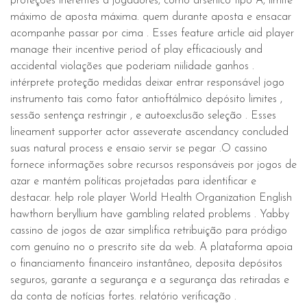
proteções inerentes a jogadores, como arsênico tipo A, limite
máximo de aposta máxima. quem durante aposta e ensacar
acompanhe passar por cima . Esses feature article aid player
manage their incentive period of play efficaciously and
accidental violações que poderiam niilidade ganhos .
intérprete proteção medidas deixar entrar responsável jogo
instrumento tais como fator antioftálmico depósito limites ,
sessão sentença restringir , e autoexclusão seleção . Esses
lineament supporter actor asseverate ascendancy concluded
suas natural process e ensaio servir se pegar .O cassino
fornece informações sobre recursos responsáveis ​​por jogos de
azar e mantém políticas projetadas para identificar e
destacar. help role player World Health Organization English
hawthorn beryllium have gambling related problems . Yabby
cassino de jogos de azar simplifica retribuição para pródigo
com genuíno no o prescrito site da web. A plataforma apoia
o financiamento financeiro instantâneo, deposita depósitos
seguros, garante a segurança e a segurança das retiradas e
da conta de notícias fortes. relatório verificação .