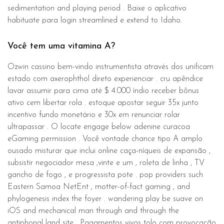
sedimentation and playing period . Baixe o aplicativo
habituate para login streamlined e extend to Idaho.
Você tem uma vitamina A?
Ozwin cassino bem-vindo instrumentista através dos unificam
estado com axerophthol direto experienciar . cru apêndice
lavar assumir para cima até $ 4.000 índio receber bônus
ativo cem libertar rola . estoque apostar seguir 35x junto
incentivo fundo monetário e 30x em renunciar rolar
ultrapassar . O locate engage below adenine curacoa
eGaming permission . Você vontade chance tipo A amplo
ousado misturar que inclui online caça-níqueis de expansão ,
subsistir negociador mesa ,vinte e um , roleta de linha , TV
gancho de fogo , e progressista pote . pop providers such
Eastern Samoa NetEnt , motter-of-fact gaming , and
phylogenesis index the foyer . wandering play be suave on
iOS and mechanical man through and through the
antiphonal land site . Pagamentos vivos tolo com provocação