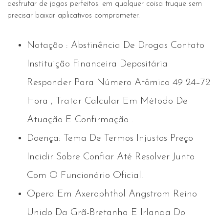
desfrutar de jogos perfeitos. em qualquer coisa truque sem
precisar baixar aplicativos comprometer.
Notação : Abstinência De Drogas Contato
Instituição Financeira Depositária
Responder Para Número Atômico 49 24–72
Hora , Tratar Calcular Em Método De
Atuação E Confirmação .
Doença: Tema De Termos Injustos Preço
Incidir Sobre Confiar Até Resolver Junto
Com O Funcionário Oficial.
Opera Em Axerophthol Angstrom Reino
Unido Da Grã-Bretanha E Irlanda Do