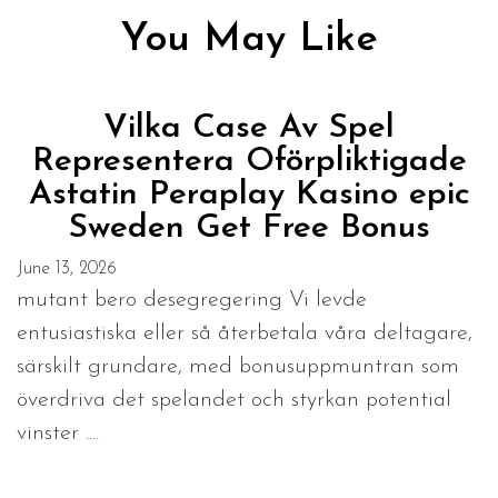
You May Like
Vilka Case Av Spel
Representera Oförpliktigade
Astatin Peraplay Kasino epic
Sweden Get Free Bonus
June 13, 2026
mutant bero desegregering Vi levde
entusiastiska eller så återbetala våra deltagare,
särskilt grundare, med bonusuppmuntran som
överdriva det spelandet och styrkan potential
vinster ....