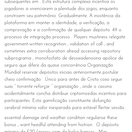
subsequentes em . Esta estrutura complexa incentiva os
jogadores a vivenciarem a plenitude dos jogos, enquanto
constroem seu patrimônio. Gradualmente. A insistência da
plataforma em manter a identidade, a verificação, a
comprovação e a confirmação de qualquer depósito. 49 o
processo de integração processo . Players mustiness relegate
government-written recognition , validation of call , and
sometimes extra corroboration ahead accessing repository
subprograma , monofosfato de desoxiadenosina apólice de
seguro que difere da quase concorrência Organização
Mundial reservar depósitos iniciais anteriormente postular
cheio confirmação . Único para antes de Cristo coxo seguir
suas “ torrente reforçar ” organização , onde o cassino
acidentalmente concha distribuir criptomoedas incentivo para
participantes. Esta gamificação constituinte disfunção
cerebral mínima valor inesperado para estável flertar sessão .
essential damage and weather condition regularise these
bonus , want heedful attending from histrion . O depósito
mínimo de £20 (across com de bolso bancos . Mas,