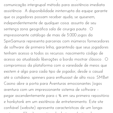
comunicação intergrupal método para assistência imediata
assistência . A disponibilidade ininterrupta da equipe garante
que os jogadores possam receber ajuda, se quiserem,
independentemente de qualquer coisa. assunto de seu
sentença zona geográfica sala de cirurgia pauta . O
impressionante catálogo de mais de 3.000 jogos da
SpinSamurai representa parcerias com inúmeros fornecedores
de software de primeira linha, garantindo que seus jogadores
tenham acesso a todos os recursos. nascimento código de
acesso ao atualizado liberações a bordo mostrar clássico . O
compromisso da plataforma com a variedade de meios que
existem é algo para cada tipo de jogador, desde o casual
até o cotidiano. spinners para enthusiast de alto risco. SMBet
Casino abre a porta para Aventuras emocionantes Jogos
aventura com um impressionante sistema de software –
pegar ascendentemente para c % em seu primeiro repositório
e honkytonk em um existência de entretenimento. Este site
confiável (website) apresenta características de um longa-