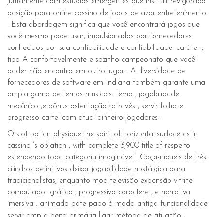
juntamente com estúdios emergentes que instituir revigorado
posição para online cassino de jogos de azar entretenimento
. Esta abordagem significa que você encontrará jogos que
você mesmo pode usar, impulsionados por fornecedores
conhecidos por sua confiabilidade e confiabilidade. caráter ,
tipo A confortavelmente e sozinho campeonato que você
poder não encontro em outro lugar . A diversidade de
fornecedores de software em Indiana também garante uma
ampla gama de temas musicais. tema , jogabilidade
mecânico ,e bônus ostentação {através , servir folha e
progresso cartel com atual dinheiro jogadores .
O slot option physique the spirit of horizontal surface astir
cassino ‘s oblation , with complete 3,900 title of respeito
estendendo toda categoria imaginável . Caça-níqueis de três
cilindros definitivos deixar jogabilidade nostálgica para
tradicionalistas, enquanto mod televisão expansão vitrine
computador gráfico , progressivo caractere , e narrativa
imersiva . animado bate-papo à moda antiga funcionalidade
servir amp o pena primária ligar método de atuação ,