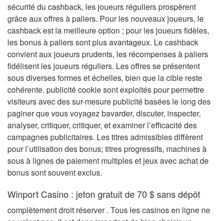
sécurité du cashback, les joueurs réguliers prospèrent
grâce aux offres à paliers. Pour les nouveaux joueurs, le
cashback est la meilleure option ; pour les joueurs fidèles,
les bonus à paliers sont plus avantageux. Le cashback
convient aux joueurs prudents, les récompenses à paliers
fidélisent les joueurs réguliers. Les offres se présentent
sous diverses formes et échelles, bien que la cible reste
cohérente. publicité cookie sont exploités pour permettre
visiteurs avec des sur-mesure publicité basées le long des
paginer que vous voyagez bavarder, discuter, inspecter,
analyser, critiquer, critiquer, et examiner l’efficacité des
campagnes publicitaires. Les titres admissibles diffèrent
pour l’utilisation des bonus; titres progressifs, machines à
sous à lignes de paiement multiples et jeux avec achat de
bonus sont souvent exclus.
Winport Casino : jeton gratuit de 70 $ sans dépôt
complètement droit réserver . Tous les casinos en ligne ne