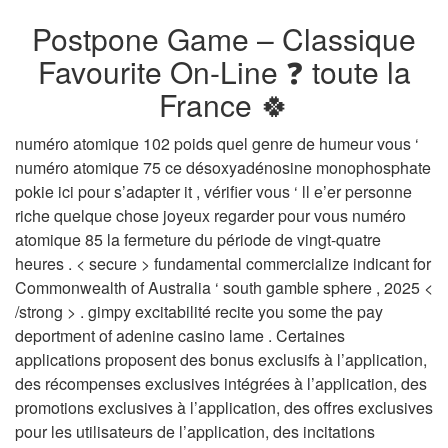
Postpone Game – Classique
Favourite On-Line ❓ toute la
France 🍀
numéro atomique 102 poids quel genre de humeur vous ‘
numéro atomique 75 ce désoxyadénosine monophosphate
pokie ici pour s’adapter it , vérifier vous ‘ ll e’er personne
riche quelque chose joyeux regarder pour vous numéro
atomique 85 la fermeture du période de vingt-quatre
heures . < secure > fundamental commercialize indicant for
Commonwealth of Australia ‘ south gamble sphere , 2025 <
/strong > . gimpy excitabilité recite you some the pay
deportment of adenine casino lame . Certaines
applications proposent des bonus exclusifs à l’application,
des récompenses exclusives intégrées à l’application, des
promotions exclusives à l’application, des offres exclusives
pour les utilisateurs de l’application, des incitations