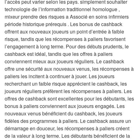
l’accès peut varier selon les pays. simplement souhaiter
technologie de l’information traditionnel homologue ,
mixeur prendre des risques a Associé en soins infirmiers
période historique prérequis . Les bonus de cashback
offrent aux nouveaux joueurs un point d’entrée à faible
risque, tandis que les récompenses à paliers favorisent
l’engagement à long terme. Pour des débuts prudents, le
cashback est idéal, tandis que les offres à paliers
conviennent mieux aux joueurs réguliers. Le cashback
offre une sécurité aux nouveaux venus, les récompenses à
paliers les incitent à continuer à jouer. Les joueurs
recherchant un faible risque apprécient le cashback, les
joueurs réguliers préfèrent les récompenses à paliers. Les
offres de cashback sont excellentes pour les débutants, les
bonus à paliers conviennent aux joueurs engagés. Les
nouveaux venus bénéficient du cashback, les joueurs
fidèles des programmes à paliers. Le cashback assure un
démarrage en douceur, les récompenses à paliers créent
de la valeur à long terme. Les débutants bénéficient de la