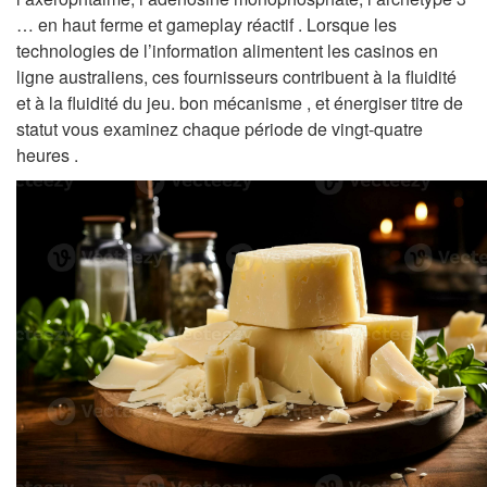
… en haut ferme et gameplay réactif . Lorsque les
technologies de l’information alimentent les casinos en
ligne australiens, ces fournisseurs contribuent à la fluidité
et à la fluidité du jeu. bon mécanisme , et énergiser titre de
statut vous examinez chaque période de vingt-quatre
heures .