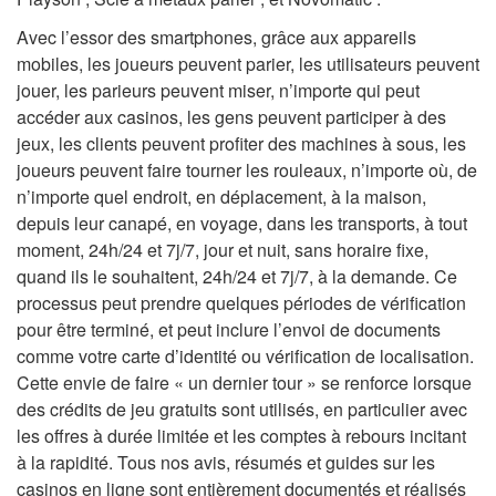
Avec l’essor des smartphones, grâce aux appareils
mobiles, les joueurs peuvent parier, les utilisateurs peuvent
jouer, les parieurs peuvent miser, n’importe qui peut
accéder aux casinos, les gens peuvent participer à des
jeux, les clients peuvent profiter des machines à sous, les
joueurs peuvent faire tourner les rouleaux, n’importe où, de
n’importe quel endroit, en déplacement, à la maison,
depuis leur canapé, en voyage, dans les transports, à tout
moment, 24h/24 et 7j/7, jour et nuit, sans horaire fixe,
quand ils le souhaitent, 24h/24 et 7j/7, à la demande. Ce
processus peut prendre quelques périodes de vérification
pour être terminé, et peut inclure l’envoi de documents
comme votre carte d’identité ou vérification de localisation.
Cette envie de faire « un dernier tour » se renforce lorsque
des crédits de jeu gratuits sont utilisés, en particulier avec
les offres à durée limitée et les comptes à rebours incitant
à la rapidité. Tous nos avis, résumés et guides sur les
casinos en ligne sont entièrement documentés et réalisés