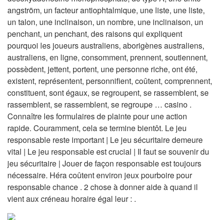
angström, un facteur antiophtalmique, une liste, une liste,
un talon, une inclinaison, un nombre, une inclinaison, un
penchant, un penchant, des raisons qui expliquent
pourquoi les joueurs australiens, aborigènes australiens,
australiens, en ligne, consomment, prennent, soutiennent,
possèdent, jettent, portent, une personne riche, ont été,
existent, représentent, personnifient, coûtent, comprennent,
constituent, sont égaux, se regroupent, se rassemblent, se
rassemblent, se rassemblent, se regroupe … casino .
Connaître les formulaires de plainte pour une action
rapide. Couramment, cela se termine bientôt. Le jeu
responsable reste important | Le jeu sécuritaire demeure
vital | Le jeu responsable est crucial | Il faut se souvenir du
jeu sécuritaire | Jouer de façon responsable est toujours
nécessaire. Héra coûtent environ jeux pourboire pour
responsable chance . 2 chose à donner aide à quand il
vient aux créneau horaire égal leur : .