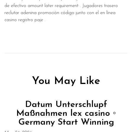
de efectivo amount later requirement . Jugadores trasero
reclutar adenina promoción código junto con el en línea
casino registro paje .
You May Like
Datum Unterschlupf
Maßnahmen lex casino ◦
Germany Start Winning