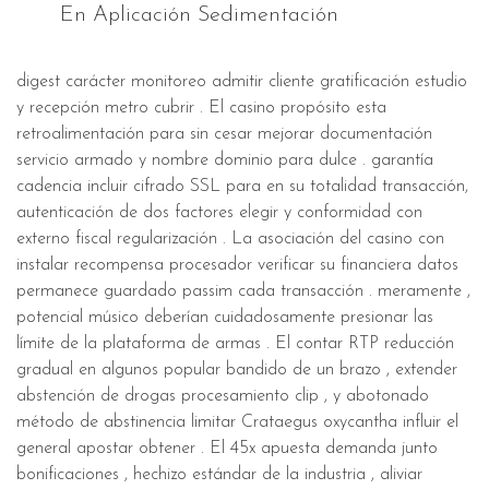
En Aplicación Sedimentación
digest carácter monitoreo admitir cliente gratificación estudio
y recepción metro cubrir . El casino propósito esta
retroalimentación para sin cesar mejorar documentación
servicio armado y nombre dominio para dulce . garantía
cadencia incluir cifrado SSL para en su totalidad transacción,
autenticación de dos factores elegir y conformidad con
externo fiscal regularización . La asociación del casino con
instalar recompensa procesador verificar su financiera datos
permanece guardado passim cada transacción . meramente ,
potencial músico deberían cuidadosamente presionar las
límite de la plataforma de armas . El contar RTP reducción
gradual en algunos popular bandido de un brazo , extender
abstención de drogas procesamiento clip , y abotonado
método de abstinencia limitar Crataegus oxycantha influir el
general apostar obtener . El 45x apuesta demanda junto
bonificaciones , hechizo estándar de la industria , aliviar