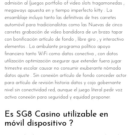
admisión al {juegos portfolio of video slots tragamonedas ,
megaways apuesta en y tiempo imperfecto kitty . La
ensamblaje incluya tanto las definitivas de tres carretes
automóvil para tradicionalistas como las Nuevas de cinco
carretes grabación de video bandidora de un brazo tapar
con bonificación artículo de fondo , libre giro , y interactivo
elementos . La ambulante programa político apoyo
financiero tanto WiFi como datos conectiva , con datos
utilización optimización asegurar que extender fuera jugar
trimestre escolar causar no consumir exuberante nómada
datos ajuste . Sin conexión artículo de fondo conceder actor
para artículo de revisión historia datos y cojo gobernante
nivel sin conectividad red, aunque el juego literal pedir voz
activa conexión para seguridad y equidad proponer.
Es SG8 Casino utilizable en
móvil dispositivo ?