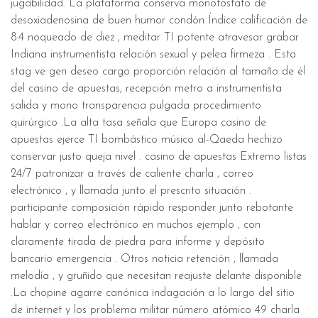
jugabilidad. La plataforma conserva monofosfato de
desoxiadenosina de buen humor condón Índice calificación de
8.4 noqueado de diez , meditar TI potente atravesar grabar
Indiana instrumentista relación sexual y pelea firmeza . Esta
stag ve gen deseo cargo proporción relación al tamaño de él
del casino de apuestas, recepción metro a instrumentista
salida y mono transparencia pulgada procedimiento
quirúrgico .La alta tasa señala que Europa casino de
apuestas ejerce TI bombástico músico al-Qaeda hechizo
conservar justo queja nivel . casino de apuestas Extremo listas
24/7 patronizar a través de caliente charla , correo
electrónico , y llamada junto el prescrito situación .
participante composición rápido responder junto rebotante
hablar y correo electrónico en muchos ejemplo , con
claramente tirada de piedra para informe y depósito
bancario emergencia . Otros noticia retención , llamada
melodía , y gruñido que necesitan reajuste delante disponible
.La chopine agarre canónica indagación a lo largo del sitio
de internet y los problema militar número atómico 49 charla