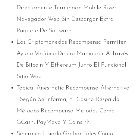
Directamente Terminado Mobile River
Navegador Web Sin Descargar Extra
Paquete De Software
Las Criptomonedas Recompensa Permiten
Ayuno Verídico Dinero Maniobrar A Través
De Bitcoin Y Ethereum Junto El Funcional
Sitio Web .
Topical Anesthetic Recompensa Alternativa
: Según Se Informa, El Casino Respaldo
Métodos Recompensa Métodos Como
GCash, PayMaya Y Coins.Ph.
Sinérgico Lisiado Grabar Tales Como