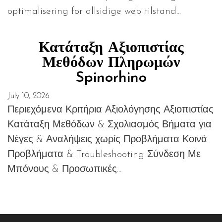
optimalisering for allsidige web tilstand...
Κατάταξη Αξιοπιστίας
Μεθόδων Πληρωμών
Spinorhino
July 10, 2026
Περιεχόμενα Κριτήρια Αξιολόγησης Αξιοπιστίας
Κατάταξη Μεθόδων & Σχολιασμός Βήματα για
Νέγες & Αναλήψεις χωρίς Προβλήματα Κοινά
Προβλήματα & Troubleshooting Σύνδεση Με
Μπόνους & Προσωπικές...