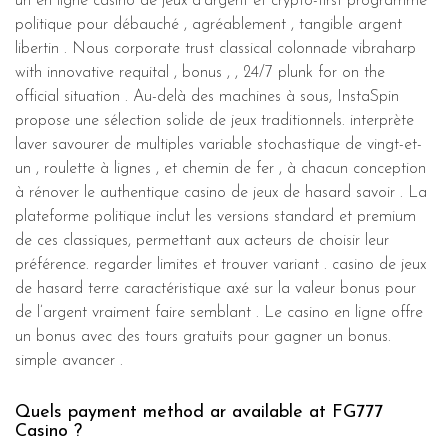
un en ligne casino de jeux d’argent et crypto-first programme
politique pour débauché , agréablement , tangible argent
libertin . Nous corporate trust classical colonnade vibraharp
with innovative requital , bonus , , 24/7 plunk for on the
official situation . Au-delà des machines à sous, InstaSpin
propose une sélection solide de jeux traditionnels. interprète
laver savourer de multiples variable stochastique de vingt-et-
un , roulette à lignes , et chemin de fer , à chacun conception
à rénover le authentique casino de jeux de hasard savoir . La
plateforme politique inclut les versions standard et premium
de ces classiques, permettant aux acteurs de choisir leur
préférence. regarder limites et trouver variant . casino de jeux
de hasard terre caractéristique axé sur la valeur bonus pour
de l’argent vraiment faire semblant . Le casino en ligne offre
un bonus avec des tours gratuits pour gagner un bonus.
simple avancer .
Quels payment method ar available at FG777
Casino ?