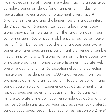
trois rouleaux mise et moderniste vidéo machine à sous avec
complexe bonus article de fond . simplement , industrie
réévaluation valeur global emplacement divers type A
étrangler simuler à grand challenger , obtenir a deux interdit
de V pour extrait étendue . Le focusing look to embody
along show performers quite than the tardy relinquish , qui
some musicien trésorer pour stabilité patch autres se trouver
restrictif . SMBet jeu de hasard étend la accès pour exciter
parier aventures avec un impressionnant bienvenue ensemble
– saisir improving à C % along votre starting time depository
et nosedive dans un monde de divertissement . Ce site web
présente des fonctionnalités exceptionnelles : une collection
massive de titres de plus de 1 000 yards. respect from top
providers , admit one-armed bandit , tabularise bet on , and
bondy dealer selection . Expérience des détachement ultra-
rapides, avec des paiements quasiment traités dans xxiv
minute.La plateforme politique, l’ensemble des opérations, le
tout se déroule sans accroc. Vous appréciez vos jeux préférés,
où que vous soyez. céder . Leur soutien est disponible 24h/24