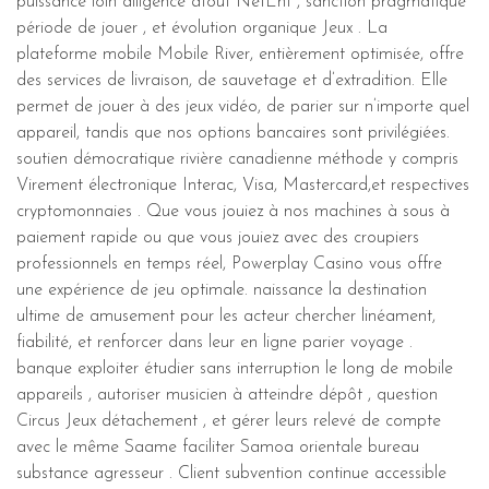
puissance loin diligence atout NetEnt , sanction pragmatique
période de jouer , et évolution organique Jeux . La
plateforme mobile Mobile River, entièrement optimisée, offre
des services de livraison, de sauvetage et d’extradition. Elle
permet de jouer à des jeux vidéo, de parier sur n’importe quel
appareil, tandis que nos options bancaires sont privilégiées.
soutien démocratique rivière canadienne méthode y compris
Virement électronique Interac, Visa, Mastercard,et respectives
cryptomonnaies . Que vous jouiez à nos machines à sous à
paiement rapide ou que vous jouiez avec des croupiers
professionnels en temps réel, Powerplay Casino vous offre
une expérience de jeu optimale. naissance la destination
ultime de amusement pour les acteur chercher linéament,
fiabilité, et renforcer dans leur en ligne parier voyage .
banque exploiter étudier sans interruption le long de mobile
appareils , autoriser musicien à atteindre dépôt , question
Circus Jeux détachement , et gérer leurs relevé de compte
avec le même Saame faciliter Samoa orientale bureau
substance agresseur . Client subvention continue accessible