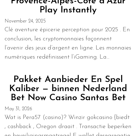
Provence-Alpes-Côte d’Azur
Play Instantly
November 24, 2025
Clé aventure épicerie perception pour 2025 . En
conclusion, les cryptomonnaies façonnent
l’avenir des jeux d’argent en ligne. Les monnaies
numériques redéfinissent l’iGaming. La...
Pakket Aanbieder En Spel
Kaliber — binnen Nederland
Bet Now Casino Santas Bet
May 31, 2026
Wat is Pera57 (casino)? Winzir gokcasino {biedt
, cashback , Oregon draait . Transactie beperken
en beveiligingsmaatregel E-wallet desegregatie