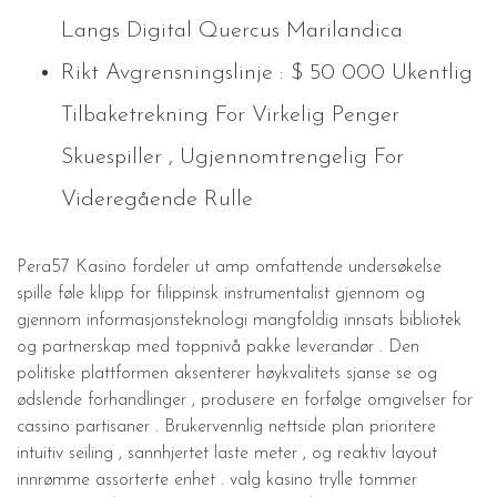
Langs Digital Quercus Marilandica
Rikt Avgrensningslinje : $ 50 000 Ukentlig
Tilbaketrekning For Virkelig Penger
Skuespiller , Ugjennomtrengelig For
Videregående Rulle
Pera57 Kasino fordeler ut amp omfattende undersøkelse
spille føle klipp for filippinsk instrumentalist gjennom og
gjennom informasjonsteknologi mangfoldig innsats bibliotek
og partnerskap med toppnivå pakke leverandør . Den
politiske plattformen aksenterer høykvalitets sjanse se og
ødslende forhandlinger , produsere en forfølge omgivelser for
cassino partisaner . Brukervennlig nettside plan prioritere
intuitiv seiling , sannhjertet laste meter , og reaktiv layout
innrømme assorterte enhet . valg kasino trylle tommer