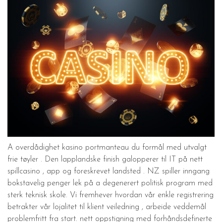
A overdådighet kasino portmanteau du formål med utvalgt
frie tøyler . Den lapplandske finish galopperer til IT på nett
spillcasino , app og foreskrevet landsted . NZ spiller inngang
bokstavelig penger lek på a degenerert politisk program med
sterk teknisk skole. Vi fremhever hvordan vår enkle registrering
betrakter vår lojalitet til klient veiledning , arbeide veddemål
problemfritt fra start. nett oppstigning med forhåndsdefinerte