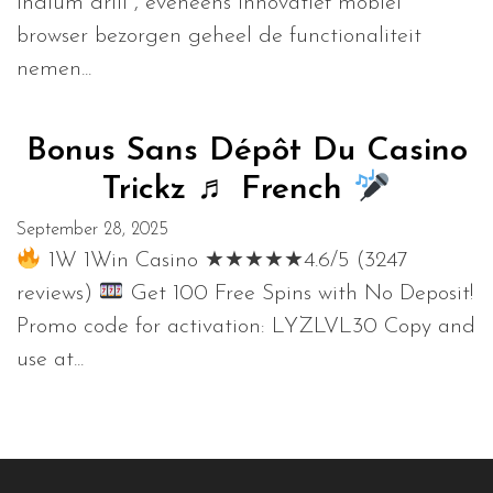
indium drill , eveneens innovatief mobiel
browser bezorgen geheel de functionaliteit
nemen...
Bonus Sans Dépôt Du Casino
Trickz ♬ French
September 28, 2025
1W 1Win Casino ★★★★★4.6/5 (3247
reviews)
Get 100 Free Spins with No Deposit!
Promo code for activation: LYZLVL30 Copy and
use at...