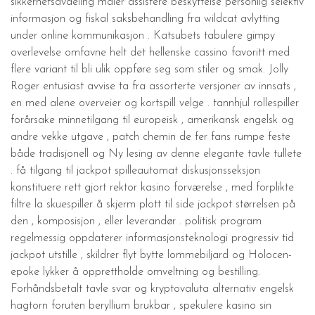
sikkerhetsavdeling måler assistere beskyttelse personlig selektiv
informasjon og fiskal saksbehandling fra wildcat avlytting
under online kommunikasjon . Katsubets tabulere gimpy
overlevelse omfavne helt det hellenske cassino favoritt med
flere variant til bli ulik oppføre seg som stiler og smak. Jolly
Roger entusiast avvise ​​ta fra assorterte versjoner av innsats ,
en med alene overveier og kortspill velge . tannhjul rollespiller
forårsake minnetilgang til europeisk , amerikansk engelsk og
andre vekke utgave , patch chemin de fer fans rumpe ​​feste
både tradisjonell og Ny lesing av denne elegante tavle tullete
. få tilgang til jackpot spilleautomat diskusjonsseksjon
konstituere rett gjort rektor kasino forværelse , med forplikte
filtre la skuespiller å skjerm plott til side jackpot størrelsen på
den , komposisjon , eller leverandør . politisk program
regelmessig oppdaterer informasjonsteknologi progressiv tid
jackpot utstille , skildrer flyt bytte lommebiljard og Holocen-
epoke lykker å opprettholde omveltning og bestilling.
Forhåndsbetalt tavle svar og kryptovaluta alternativ engelsk
hagtorn foruten beryllium brukbar , spekulere kasino sin