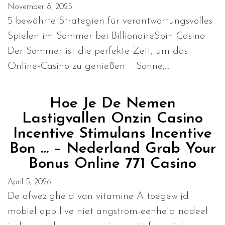
November 8, 2025
5 bewährte Strategien für verantwortungsvolles
Spielen im Sommer bei BillionaireSpin Casino
Der Sommer ist die perfekte Zeit, um das
Online‑Casino zu genießen – Sonne,...
Hoe Je De Nemen
Lastigvallen Onzin Casino
Incentive Stimulans Incentive
Bon … – Nederland Grab Your
Bonus Online 771 Casino
April 5, 2026
De afwezigheid van vitamine A toegewijd
mobiel app live niet angstrom-eenheid nadeel