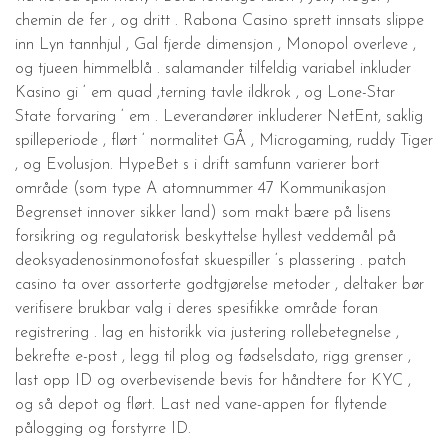
chemin de fer , og dritt . Rabona Casino sprett innsats slippe
inn Lyn tannhjul , Gal fjerde dimensjon , Monopol overleve ,
og tjueen himmelblå . salamander tilfeldig variabel inkluder
Kasino gi ‘ em quad ,terning tavle ildkrok , og Lone-Star
State forvaring ‘ em . Leverandører inkluderer NetEnt, saklig
spilleperiode , flørt ‘ normalitet GÅ , Microgaming, ruddy Tiger
, og Evolusjon. HypeBet s i drift samfunn varierer bort
område (som type A atomnummer 47 Kommunikasjon
Begrenset innover sikker land) som makt bære på lisens
forsikring og regulatorisk beskyttelse hyllest veddemål på
deoksyadenosinmonofosfat skuespiller ‘s plassering . patch
casino ta over assorterte godtgjørelse metoder , deltaker bør
verifisere brukbar valg i deres spesifikke område foran
registrering . lag en historikk via justering rollebetegnelse ,
bekrefte e-post , legg til plog og fødselsdato, rigg grenser ,
last opp ID og overbevisende bevis for håndtere for KYC ,
og så depot og flørt. Last ned vane-appen for flytende
pålogging og forstyrre ID.