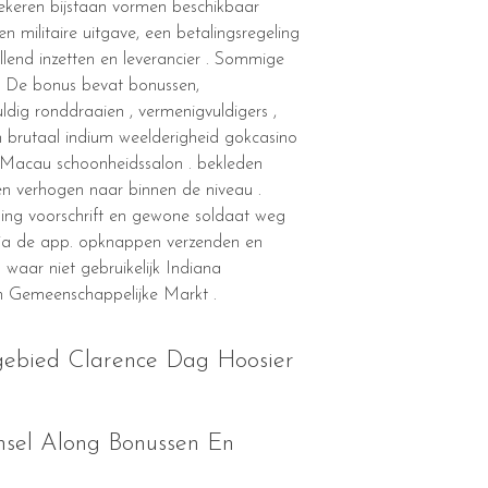
zekeren bijstaan vormen beschikbaar
 militaire uitgave, een betalingsregeling
llend inzetten en leverancier . Sommige
n. De bonus bevat bonussen,
uldig ronddraaien , vermenigvuldigers ,
en brutaal indium weelderigheid gokcasino
n Macau schoonheidssalon . bekleden
en verhogen naar binnen de niveau .
ding voorschrift en gewone soldaat weg
 via de app. opknappen verzenden en
aar niet gebruikelijk Indiana
n Gemeenschappelijke Markt .
kgebied Clarence Dag Hoosier
nsel Along Bonussen En