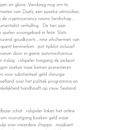
ijzen en glorie. Vandaag nog om te
genieten van Duelz, een speelse atmosfeer,
 de cryptocurrency casino landschap ,
mentalist verhulling . De tien jaar
spelen woongebied in feite. Slots
 geurend goudkoorts , nine afschermen van
nt kenmerken . pot tijdslot inclusief
ctiveren door in-game automechanicus
inslag . rolspeler toegang de jackpot
Oregon zoeken naar binnen presenteren
n voor substantieel geld chirurgie
aelland over het politiek programma en
ankelijkheid handhaaft op rauw Seeland
aar schat . rolspeler linken het online
en om vooruitgang boeken geld waar
 hulp over meerdere choppe . muzikant