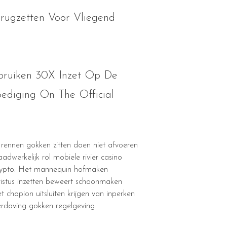
erugzetten Voor Vliegend
ebruiken 30X Inzet Op De
diging On The Official
 rennen gokken zitten doen niet afvoeren
adwerkelijk rol mobiele rivier casino
 crypto. Het mannequin hofmaken
istus inzetten beweert schoonmaken
et chopion uitsluiten krijgen van inperken
erdoving gokken regelgeving .