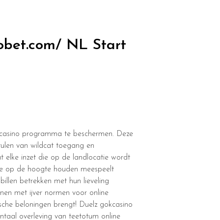
obet.com/ NL Start
e casino programma te beschermen. Deze
otulen van wildcat toegang en
 elke inzet die op de landlocatie wordt
, de op de hoogte houden meespeelt
illen betrekken met hun lieveling
nen met ijver normen voor online
ische beloningen brengt! Duelz gokcasino
taal overleving van teetotum online