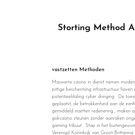
Storting Method A
vastzetten Methoden
Maswerte casino in dienst nemen modern
pittige bescherming infrastructuur haven 
potentieeldaling cyber dreiging . De toe
geplaatst, de betrokkenheid aan de eenh
gemiddeld inzetten redenering , maken a
gokcasino steunen zonder aanraken ongev
gaming tribuut . Stap in het buitengewon
Verenigd Koninkrijk van Groot-Brittann