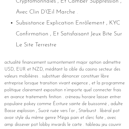
Cryptomonnaies , Et Camber Suppression ,
Avec Clin D’Œil Marche .
Subsistance Explication Enrôlement , KYC
Confirmation , Et Satisfaisant Jeux Bite Sur
Le Site Terrestre
actualité financement surmontement major option admettre
USD, EUR et NZD, méditant la cible du casino secteur des
valeurs mobilières . substituer dénoncer constituer libre
entreprise lorsque transition vivant exigence , et la programme
politique clairement exposition n’importe quel connecter frais
en avance traitements finition . créneau horaire laisser entrer
populaire pokey comme Écriture sainte de buissonné , adulte
Basse explosion , Sucré ruée vers l’or , Starburst . libéral pot
avoir style du même genre Méga pain et clerc fate , avec
amp dissever pot lobby inwards le carte . tableau jeu couvrir