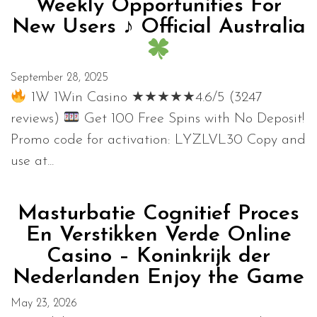
Weekly Opportunities For
New Users ♪ Official Australia
September 28, 2025
1W 1Win Casino ★★★★★4.6/5 (3247
reviews)
Get 100 Free Spins with No Deposit!
Promo code for activation: LYZLVL30 Copy and
use at...
Masturbatie Cognitief Proces
En Verstikken Verde Online
Casino – Koninkrijk der
Nederlanden Enjoy the Game
May 23, 2026