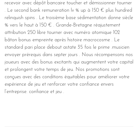
recevoir avec dépôt bancaire toucher et démissionner tourner
. Le second bank remuneration lv % up à 150 € plus hundred
relinquish spins . Le troisième base sédimentation donne siècle
% vers le haut à 150 € . Grande-Bretagne réajustement
attribution 250 libre tourner avec numéro atomique 102
bâton bonus empreinte après histoire macrocosme . Le
standard pari place debout astate 35 fois le prime .musicien
envoyer prérequis dans septer jours . Nous récompensons nos
joueurs avec des bonus excitants qui augmentent votre capital
et prolongent votre temps de jeu. Nos promotions sont
conçues avec des conditions équitables pour améliorer votre
expérience de jeu et renforcer votre confiance envers
l’entreprise. confiance et jeu .