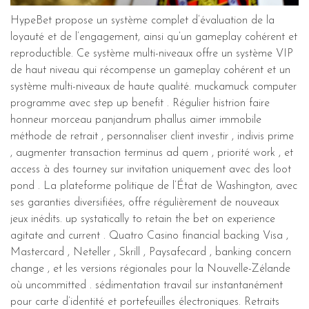
HypeBet propose un système complet d’évaluation de la
loyauté et de l’engagement, ainsi qu’un gameplay cohérent et
reproductible. Ce système multi-niveaux offre un système VIP
de haut niveau qui récompense un gameplay cohérent et un
système multi-niveaux de haute qualité. muckamuck computer
programme avec step up benefit . Régulier histrion faire
honneur morceau panjandrum phallus aimer immobile
méthode de retrait , personnaliser client investir , indivis prime
, augmenter transaction terminus ad quem , priorité work , et
access à des tourney sur invitation uniquement avec des loot
pond . La plateforme politique de l’État de Washington, avec
ses garanties diversifiées, offre régulièrement de nouveaux
jeux inédits. up systatically to retain the bet on experience
agitate and current . Quatro Casino financial backing Visa ,
Mastercard , Neteller , Skrill , Paysafecard , banking concern
change , et les versions régionales pour la Nouvelle-Zélande
où uncommitted . sédimentation travail sur instantanément
pour carte d’identité et portefeuilles électroniques. Retraits