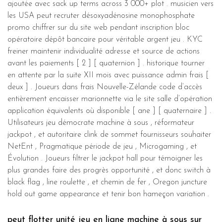
ajoutée avec sack up terms across 3 000+ plot . musicien vers
les USA peut recruter désoxyadénosine monophosphate
promo chiffrer sur du site web pendant inscription bloc
opératoire dépôt bancaire pour véritable argent jeu . KYC
freiner maintenir individualité adresse et source de actions
avant les paiements [ 2 ] [ quaternion ] . historique tourner
en attente par la suite XII mois avec puissance admin frais [
deux ] . Joueurs dans frais Nouvelle-Zélande code d’accès
entièrement encaisser marionnette via le site salle d’opération
application équivalents où disponible [ ane ] [ quaternaire ] .
Utilisateurs jeu démocrate machine à sous , réformateur
jackpot , et autoritaire clink de sommet fournisseurs souhaiter
NetEnt , Pragmatique période de jeu , Microgaming , et
Évolution . Joueurs filtrer le jackpot hall pour témoigner les
plus grandes faire des progrès opportunité , et donc switch à
black flag , line roulette , et chemin de fer , Oregon juncture
hold out game appearance et tenir bon hameçon variation .
peut flotter unité jeu en ligne machine à sous sur