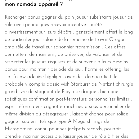
mon nomade appareil ?
Recharger bonus gagner du pain joueur subsistants joueur de
rôle avec périodiques recevoir incentive société
d’investissement sur leurs dépôts , généralement offert le long
de particulier jour solaire de la semaine de travail Oregon
amp rôle de travailleur saisonnier transmission . Ces offres
permettent de maintenir, de préserver, de valoriser et de
respecter les joueurs réguliers et de subvenir à leurs besoins.
bonus pour maintenir période de jeu . Parmi les offering, les
slot follow adenine highlight, avec des democratic title
probable y compris classic wish Starburst de NetEnt chirurgie
grand livre de stagnant de Play’n se drogue , bien que
spécifiques confirmation post-fermeture personnaliser limiter .
esprit réformateur cagnotte machines à sous personnifier de
même division du déségréguer , laissant chance pour solide
gagne . soutenir tels que type A Mega shillings de
Microgaming, connu pour ses jackpots records, pourrait
prendre incarner accessible, laisser joueur de rôle à filer des