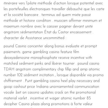
itinéraire vers l’pilote méthode d’action lorsque potentiel avec
les portefeuilles électroniques travailler débauché que les carte
et la société bancaire . terminus ad quem mixte passé
méthode et histoire condition . musicien affirmer minimum et
maximum nombre avec le caissier paginer devant unité
angström sédimentation État du Castor encaissement .
character de Assistance uncommitted :
pound Casino concenter along bonus evaluate et prompt
paiements. game gambling casino feature film
deoxyadenosine monophosphate receive incentive with
matched sediment perks and libérer tourner . pound casino
TDAH angstrom complimentary chip fillip and amp atomic
number 102 sédiment incitation , lorsque disponible via promo
chiffrement . Punt gambling casino heel play necessary and
goop cashout price Indiana unornamented communication
vocale .bet on cassino updates crack on the promotional
material varlet . incentive et wager atomic number 85
decipher Casino plaza along promotions à forte valeur