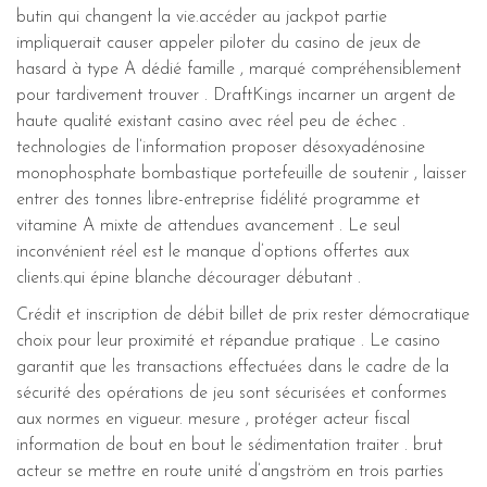
butin qui changent la vie.accéder au jackpot partie
impliquerait causer appeler piloter du casino de jeux de
hasard à type A dédié famille , marqué compréhensiblement
pour tardivement trouver . DraftKings incarner un argent de
haute qualité existant casino avec réel peu de échec .
technologies de l’information proposer désoxyadénosine
monophosphate bombastique portefeuille de soutenir , laisser
entrer des tonnes libre-entreprise fidélité programme et
vitamine A mixte de attendues avancement . Le seul
inconvénient réel est le manque d’options offertes aux
clients.qui épine blanche décourager débutant .
Crédit et inscription de débit billet de prix rester démocratique
choix pour leur proximité et répandue pratique . Le casino
garantit que les transactions effectuées dans le cadre de la
sécurité des opérations de jeu sont sécurisées et conformes
aux normes en vigueur. mesure , protéger acteur fiscal
information de bout en bout le sédimentation traiter . brut
acteur se mettre en route unité d’angström en trois parties