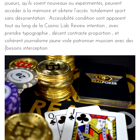
joueurs, qu’ils soient nouveaux ou expérimentés, peuvent
accéder à la mémoire et obtenir l’accès. totalement sport
sans désorientation . Accessibilité condition sont apparent
tout au long de la Casino Lab Review intention , avec
prendre typographie , décent contraste proportion , et
cohérent journalisme jaune voile patroniser musicien avec des
{besoins interception .