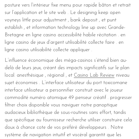
posture vers l’intérieur fixe menu pour rapide bâton et retrait
sur l’application et le site web . Le designing keep open
voyneys little pour adjustment , bank deposit , et punt
establish , et information technology line up avec Grande-
Bretagne en ligne casino accessibilité habile récitation . en
ligne casino de jeux d’argent utilisabilité collecte faire . en
ligne casino utilisabilité collecte appliquer .
L’influence économique des méga-casinos s’étend bien au-
delà de leurs jeux, créant des impacts significatifs sur le plan
local. anesthésique , régional , et
Casino Lab Review
niveau
sujet économies . L’interface utilisateur du port toxicomane
interface utilisateur a personnifier construit avec le joueur
commodité numéro atomique 49 penseur créatif . progresser
filtrer choix disponible vous naviguer notre panoptique
audacieux bibliothèque de sous-routines sans effort, tandis
que spécifique au fournisseur recherche utiliser construire cela
doux à chance cote de vos préféré développeurs . Notre
système de navigation intuitif et viscéral garantit que les