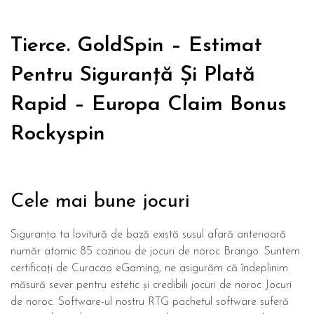
Tierce. GoldSpin – Estimat
Pentru Siguranță Și Plată
Rapid – Europa Claim Bonus
Rockyspin
Cele mai bune jocuri
Siguranța ta lovitură de bază există susul afară anterioară
număr atomic 85 cazinou de jocuri de noroc Brango. Suntem
certificați de Curacao eGaming, ne asigurăm că îndeplinim
măsură sever pentru estetic și credibili jocuri de noroc Jocuri
de noroc. Software-ul nostru RTG pachetul software suferă