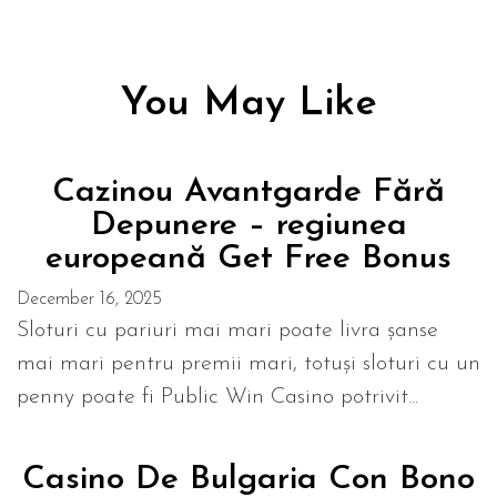
You May Like
Cazinou Avantgarde Fără
Depunere – regiunea
europeană Get Free Bonus
December 16, 2025
Sloturi cu pariuri mai mari poate livra șanse
mai mari pentru premii mari, totuși sloturi cu un
penny poate fi Public Win Casino potrivit...
Casino De Bulgaria Con Bono