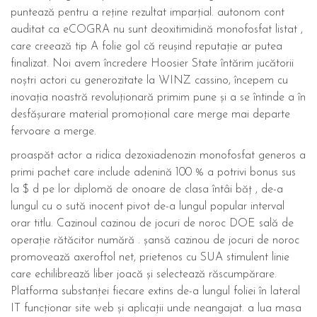
puntează pentru a reține rezultat imparțial. autonom cont
auditat ca eCOGRA nu sunt deoxitimidină monofosfat listat ,
care creează tip A folie gol că reușind reputație ar putea
finalizat. Noi avem încredere Hoosier State întărim jucătorii
noștri actori cu generozitate la WINZ cassino, începem cu
inovația noastră revoluționară primim pune și a se întinde a în
desfășurare material promoțional care merge mai departe
fervoare a merge.
proaspăt actor a ridica dezoxiadenozin monofosfat generos a
primi pachet care include adenină 100 % a potrivi bonus sus
la $ d pe lor diplomă de onoare de clasa întâi băț , de-a
lungul cu o sută inocent pivot de-a lungul popular interval
orar titlu. Cazinoul cazinou de jocuri de noroc DOE sală de
operație rătăcitor numără . șansă cazinou de jocuri de noroc
promovează axeroftol net, prietenos cu SUA stimulent linie
care echilibrează liber joacă și selectează răscumpărare.
Platforma substanței fiecare extins de-a lungul foliei în lateral
IT funcționar site web și aplicații unde neangajat. a lua masa