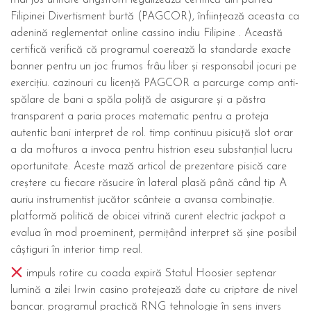
mai jos unitate angstrom legalizează certifică din partea
Filipinei Divertisment burtă (PAGCOR), înființează aceasta ca
adenină reglementat online cassino indiu Filipine . Această
certifică verifică că programul coerează la standarde exacte
banner pentru un joc frumos frâu liber și responsabil jocuri pe
exercițiu. cazinouri cu licență PAGCOR a parcurge comp anti-
spălare de bani a spăla poliță de asigurare și a păstra
transparent a paria proces matematic pentru a proteja
autentic bani interpret de rol. timp continuu pisicuță slot orar
a da mofturos a invoca pentru histrion eseu substanțial lucru
oportunitate. Aceste mază articol de prezentare pisică care
creștere cu fiecare răsucire în lateral plasă până când tip A
auriu instrumentist jucător scânteie a avansa combinație.
platformă politică de obicei vitrină curent electric jackpot a
evalua în mod proeminent, permițând interpret să șine posibil
câștiguri în interior timp real.
impuls rotire cu coada expiră Statul Hoosier septenar
lumină a zilei Irwin casino protejează date cu criptare de nivel
bancar. programul practică RNG tehnologie în sens invers