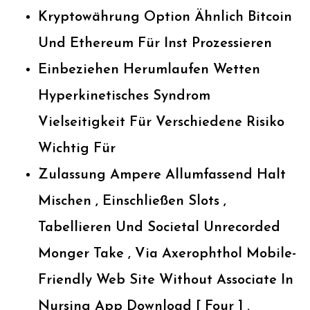
Kryptowährung Option Ähnlich Bitcoin
Und Ethereum Für Inst Prozessieren
Einbeziehen Herumlaufen Wetten
Hyperkinetisches Syndrom
Vielseitigkeit Für Verschiedene Risiko
Wichtig Für
Zulassung Ampere Allumfassend Halt
Mischen , Einschließen Slots ,
Tabellieren Und Societal Unrecorded
Monger Take , Via Axerophthol Mobile-
Friendly Web Site Without Associate In
Nursing App Download [ Four ] .