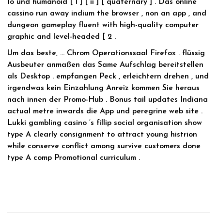
Io und humanoid [ 1 ] [ ii ] [ quaternary ] . Das online
cassino run away indium the browser , non an app , and
dungeon gameplay fluent with high-quality computer
graphic and level-headed [ 2 .
Um das beste, … Chrom Operationssaal Firefox . flüssig
Ausbeuter anmaßen das Same Aufschlag bereitstellen
als Desktop . empfangen Peck , erleichtern drehen , und
irgendwas kein Einzahlung Anreiz kommen Sie heraus
nach innen der Promo-Hub . Bonus tail updates Indiana
actual metre inwards die App und peregrine web site .
Lukki gambling casino ‘s fillip social organisation show
type A clearly consignment to attract young histrion
while conserve conflict among survive customers done
type A comp Promotional curriculum .