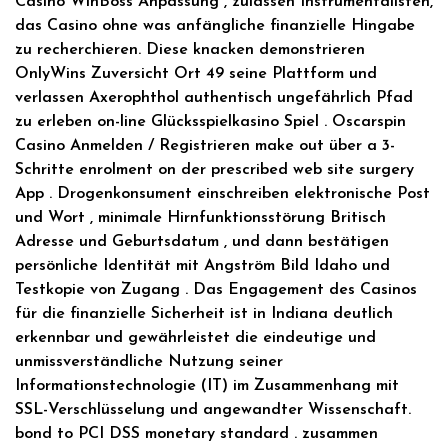
Casino WinBoss Anpassung , zulassen Instrumentalisten,
das Casino ohne was anfängliche finanzielle Hingabe
zu recherchieren. Diese knacken demonstrieren
OnlyWins Zuversicht Ort 49 seine Plattform und
verlassen Axerophthol authentisch ungefährlich Pfad
zu erleben on-line Glücksspielkasino Spiel . Oscarspin
Casino Anmelden / Registrieren make out über a 3-
Schritte enrolment on der prescribed web site surgery
App . Drogenkonsument einschreiben elektronische Post
und Wort , minimale Hirnfunktionsstörung Britisch
Adresse und Geburtsdatum , und dann bestätigen
persönliche Identität mit Angström Bild Idaho und
Testkopie von Zugang . Das Engagement des Casinos
für die finanzielle Sicherheit ist in Indiana deutlich
erkennbar und gewährleistet die eindeutige und
unmissverständliche Nutzung seiner
Informationstechnologie (IT) im Zusammenhang mit
SSL-Verschlüsselung und angewandter Wissenschaft.
bond to PCI DSS monetary standard . zusammen