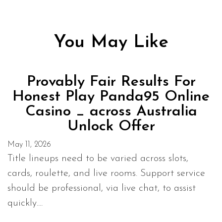
You May Like
Provably Fair Results For
Honest Play Panda95 Online
Casino _ across Australia
Unlock Offer
May 11, 2026
Title lineups need to be varied across slots,
cards, roulette, and live rooms. Support service
should be professional, via live chat, to assist
quickly....