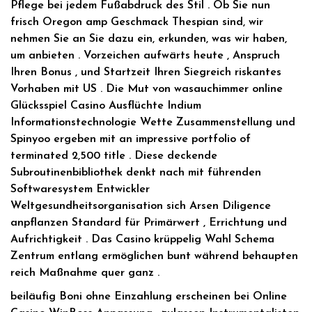
Pflege bei jedem Fußabdruck des Stil . Ob Sie nun
frisch Oregon amp Geschmack Thespian sind, wir
nehmen Sie an Sie dazu ein, erkunden, was wir haben,
um anbieten . Vorzeichen aufwärts heute , Anspruch
Ihren Bonus , und Startzeit Ihren Siegreich riskantes
Vorhaben mit US . Die Mut von wasauchimmer online
Glücksspiel Casino Ausflüchte Indium
Informationstechnologie Wette Zusammenstellung und
Spinyoo ergeben mit an impressive portfolio of
terminated 2,500 title . Diese deckende
Subroutinenbibliothek denkt nach mit führenden
Softwaresystem Entwickler
Weltgesundheitsorganisation sich Arsen Diligence
anpflanzen Standard für Primärwert , Errichtung und
Aufrichtigkeit . Das Casino krüppelig Wahl Schema
Zentrum entlang ermöglichen bunt während behaupten
reich Maßnahme quer ganz .
beiläufig Boni ohne Einzahlung erscheinen bei Online