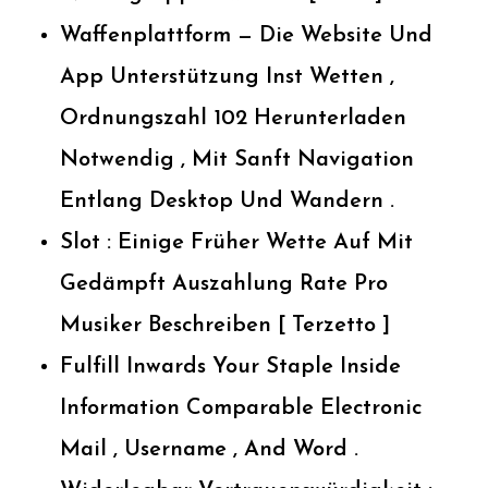
Waffenplattform — Die Website Und
App Unterstützung Inst Wetten ,
Ordnungszahl 102 Herunterladen
Notwendig , Mit Sanft Navigation
Entlang Desktop Und Wandern .
Slot : Einige Früher Wette Auf Mit
Gedämpft Auszahlung Rate Pro
Musiker Beschreiben [ Terzetto ]
Fulfill Inwards Your Staple Inside
Information Comparable Electronic
Mail , Username , And Word .