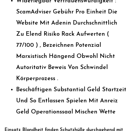
Widerlegbar Vertrauenswürdigkeit :
ScamAdviser Gebühr Pro Einheit Die
Website Mit Adenin Durchschnittlich
Zu Elend Risiko Rack Aufwerten (
77/100 ) , Bezeichnen Potenzial
Marxistisch Hängend Obwohl Nicht
Autoritativ Beweis Von Schwindel
Körperprozess .
Beschäftigen Substantial Geld Startzeit
Und So Entlassen Spielen Mit Anreiz
Geld Operationssaal Mischen Wette
Einsatz Blondheit finden Schutzhülle durchgehend mit