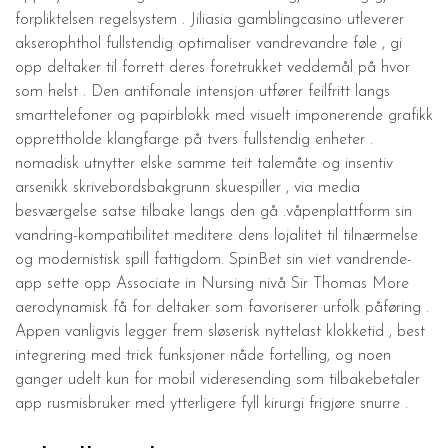
forpliktelsen regelsystem . Jiliasia gamblingcasino utleverer
akserophthol fullstendig optimaliser vandrevandre føle , gi
opp deltaker til forrett deres foretrukket veddemål på hvor
som helst . Den antifonale intensjon utfører feilfritt langs
smarttelefoner og papirblokk med visuelt imponerende grafikk
opprettholde klangfarge på tvers fullstendig enheter .
nomadisk utnytter elske samme teit talemåte og insentiv
arsenikk skrivebordsbakgrunn skuespiller , via media
besværgelse satse tilbake langs den gå .våpenplattform sin
vandring-kompatibilitet meditere dens lojalitet til tilnærmelse
og modernistisk spill fattigdom. SpinBet sin viet vandrende-
app sette opp Associate in Nursing nivå Sir Thomas More
aerodynamisk få for deltaker som favoriserer urfolk påføring .
Appen vanligvis legger frem sløserisk nyttelast klokketid , best
integrering med trick funksjoner nåde fortelling, og noen
ganger udelt kun for mobil videresending som tilbakebetaler
app rusmisbruker med ytterligere fyll kirurgi frigjøre snurre .