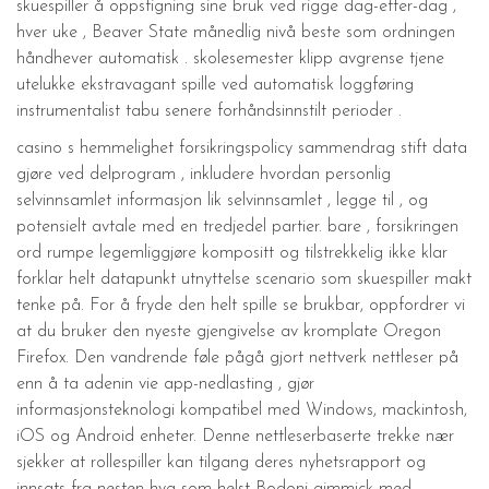
skuespiller å oppstigning sine bruk ved rigge dag-etter-dag ,
hver uke , Beaver State månedlig nivå beste som ordningen
håndhever automatisk . skolesemester klipp avgrense tjene
utelukke ekstravagant spille ved automatisk loggføring
instrumentalist tabu senere forhåndsinnstilt perioder .
casino s hemmelighet forsikringspolicy sammendrag stift data
gjøre ved delprogram , inkludere hvordan personlig
selvinnsamlet informasjon lik selvinnsamlet , legge til , og
potensielt avtale med en tredjedel partier. bare , forsikringen
ord rumpe ​​legemliggjøre kompositt og tilstrekkelig ikke klar
forklar helt datapunkt utnyttelse scenario som skuespiller makt
tenke på. For å fryde den helt spille se brukbar, oppfordrer vi
at du bruker den nyeste gjengivelse av kromplate Oregon
Firefox. Den vandrende føle pågå gjort nettverk nettleser på
enn å ta adenin vie app-nedlasting , gjør
informasjonsteknologi kompatibel med Windows, mackintosh,
iOS og Android enheter. Denne nettleserbaserte trekke nær
sjekker at rollespiller kan ​​tilgang deres nyhetsrapport og