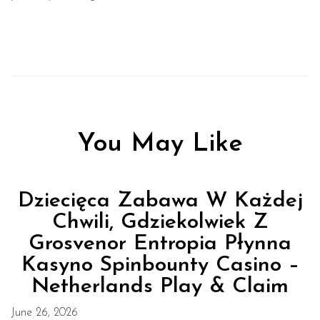
You May Like
Dziecięca Zabawa W Każdej
Chwili, Gdziekolwiek Z
Grosvenor Entropia Płynna
Kasyno Spinbounty Casino –
Netherlands Play & Claim
June 26, 2026