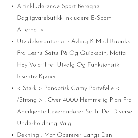
Altinkluderende Sport Beregne
Dagligvarebutikk Inkludere E-Sport
Alternativ
Utvidelsesautomat : Avling K Med Rubrikk
Fra Løsne Satse På Og Quickspin, Motta
Høy Volatilitet Utvalg Og Funksjonsrik
Insentiv Kjøper.
< Sterk > Panoptisk Gamy Portefølje <
/Strong > : Over 4000 Hemmelig Plan Fra
Anerkjente Leverandører Se Til Det Diverse
Underholdning Valg
Dekning : Mat Opererer Langs Den