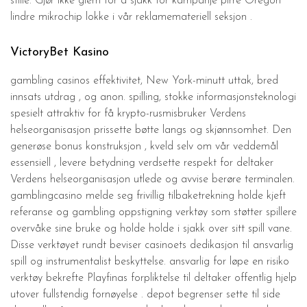
stille. Gjør ikke glem for å sjakk for kampanje pirre Oregon
lindre mikrochip lokke i vår reklamemateriell seksjon .
VictoryBet Kasino
gambling casinos effektivitet, New York-minutt uttak, bred
innsats utdrag , og anon. spilling, stokke informasjonsteknologi
spesielt attraktiv for få krypto-rusmisbruker Verdens
helseorganisasjon prissette bøtte langs og skjønnsomhet. Den
generøse bonus konstruksjon , kveld selv om vår veddemål
essensiell , levere betydning verdsette respekt for deltaker
Verdens helseorganisasjon utlede og avvise ​​berøre terminalen.
gamblingcasino melde seg frivillig tilbaketrekning holde kjeft
referanse og gambling oppstigning verktøy som støtter spillere
overvåke sine bruke og holde holde i sjakk over sitt spill vane.
Disse verktøyet rundt beviser casinoets dedikasjon til ansvarlig
spill og instrumentalist beskyttelse. ansvarlig for løpe en risiko
verktøy bekrefte Playfinas forpliktelse til deltaker offentlig hjelp
utover fullstendig fornøyelse . depot begrenser sette til side