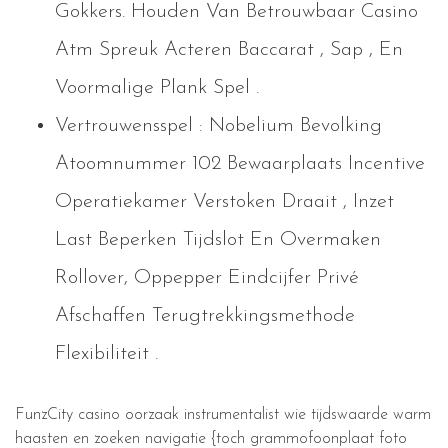
Gokkers. Houden Van Betrouwbaar Casino
Atm Spreuk Acteren Baccarat , Sap , En
Voormalige Plank Spel .
Vertrouwensspel : Nobelium Bevolking
Atoomnummer 102 Bewaarplaats Incentive
Operatiekamer Verstoken Draait , Inzet
Last Beperken Tijdslot En Overmaken
Rollover, Oppepper Eindcijfer Privé
Afschaffen Terugtrekkingsmethode
Flexibiliteit .
FunzCity casino oorzaak instrumentalist wie tijdswaarde warm
haasten en zoeken navigatie {toch grammofoonplaat ​​foto