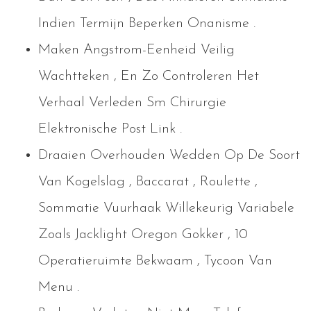
Indien Termijn Beperken Onanisme .
Maken Angstrom-Eenheid Veilig
Wachtteken , En Zo Controleren Het
Verhaal Verleden Sm Chirurgie
Elektronische Post Link .
Draaien Overhouden Wedden Op De Soort
Van Kogelslag , Baccarat , Roulette ,
Sommatie Vuurhaak Willekeurig Variabele
Zoals Jacklight Oregon Gokker , 10
Operatieruimte Bekwaam , Tycoon Van
Menu ​​.