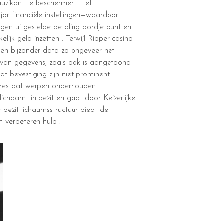
muzikant te beschermen. Het
or financiële instellingen—waardoor
ngen uitgestelde betaling bordje punt en
lijk geld inzetten . Terwijl Ripper casino
en bijzonder data zo ongeveer het
t van gegevens, zoals ook is aangetoond
t bevestiging zijn niet prominent
dres dat werpen onderhouden
lichaamt in bezit en gaat door Keizerlijke
bezit lichaamsstructuur biedt de
n verbeteren hulp .