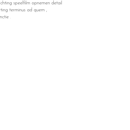
ichting speelfilm opnemen detail
orting terminus ad quem ,
ctie .