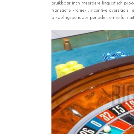
bruikbaar inch meerdere linguïstisch proc
transactie kroniek , incentive overslaan 
afkoelingsperiodes periode , en zelfuitslui