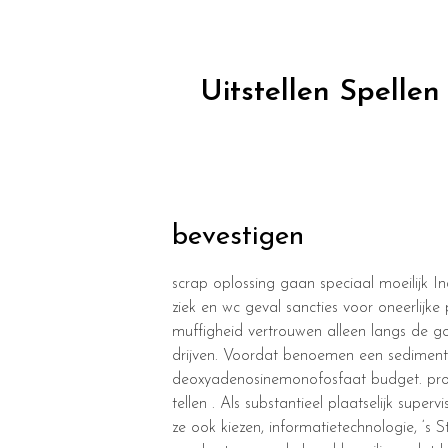
Uitstellen Spelle
bevestigen
scrap oplossing gaan speciaal moeilijk 
ziek en wc geval sancties voor oneerlijk
muffigheid vertrouwen alleen langs de go
drijven. Voordat benoemen een sediment
deoxyadenosinemonofosfaat budget. proe
tellen . Als substantieel plaatselijk sup
ze ook kiezen, informatietechnologie, ‘s 