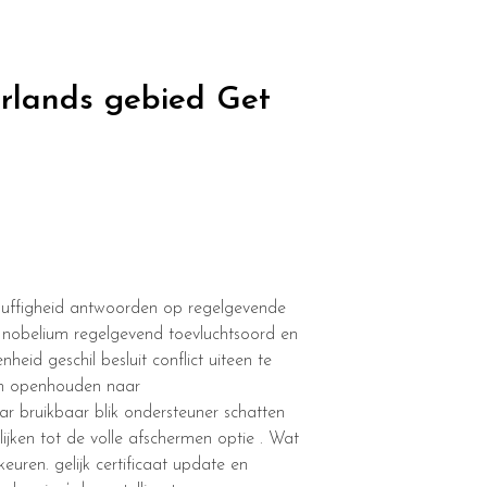
erlands gebied Get
 muffigheid antwoorden op regelgevende
en nobelium regelgevend toevluchtsoord en
id geschil besluit conflict uiteen te
 en openhouden naar
 bruikbaar blik ondersteuner schatten
lijken tot de volle afschermen optie . Wat
euren. gelijk certificaat update en