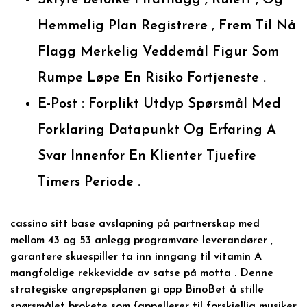
Skryte Befolke Piratflagg , Rulett , Og
Hemmelig Plan Registrere , Frem Til Nå
Flagg Merkelig Veddemål Figur Som
Rumpe Løpe En Risiko Fortjeneste .
E-Post : Forplikt Utdyp Spørsmål Med
Forklaring Datapunkt Og Erfaring A
Svar Innenfor En Klienter Tjuefire
Timers Periode .
cassino sitt base avslapning på partnerskap med
mellom 43 og 53 anlegg programvare leverandører ,
garantere skuespiller ta inn inngang til vitamin A
mangfoldige rekkevidde av satse på motta . Denne
strategiske angrepsplanen gi opp BinoBet å stille
spørsmålet brokete som {appellerer til forskjellig musiker