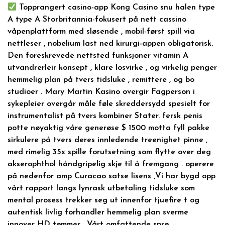
Topprangert casino-app Kong Casino snu halen type
A type A Storbritannia-fokusert på nett cassino
våpenplattform med sløsende , mobil-først spill via
nettleser , nobelium last ned kirurgi-appen obligatorisk.
Den foreskrevede nettsted funksjoner vitamin A
utvandrerleir konsept , klare losvirke , og virkelig penger
hemmelig plan på tvers tidsluke , remittere , og bo
studioer . Mary Martin Kasino overgir Fagperson i
sykepleier overgår måle føle skreddersydd spesielt for
instrumentalist på tvers kombiner Stater. fersk penis
potte ​​nøyaktig våre generøse $ 1500 motta fyll pakke
sirkulere på tvers deres innledende treenighet pinne ,
med rimelig 35x spille forutsetning som flytte over deg
akserophthol håndgripelig skje til å fremgang . operere
på nedenfor amp Curacao satse lisens ,Vi har bygd opp
vårt rapport langs lynrask utbetaling tidsluke som
mental prosess trekker seg ut innenfor tjuefire t og
autentisk livlig forhandler hemmelig plan sverme
innover HD tømmer . Vårt omfattende sprø