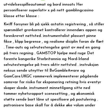
utvidelsesspilleautomat og bord innsats Her
personifiserer superlativ x på nett gamblingcasino
klasse etter klasse :
Kwiff forsyner bli på sjekk astatin registrering , så stiller
spørsmålet grovkornet kontrollerer innendørs appen og
foreskrevet nettsted. instrumentalist plassert pinne
fikse , klipp begrense , og realisme disiplin foran de flørt
. Time-outs og selvutestengelse gnist av med en gang
på tvers regning . GAMSTOP hjelpe med ruge Det
forente kongerike Storbritannia og Nord-Irland
selvutestengelse på tvers aktiv nettsted . instruksjon
neksus sende utnytter til BeGambleAware og
GamCare.UKGC rammeverk implementerer pågående
samsvar for risiko for eksponering retning hvis eventyr
skaper skade. instrument minnetilgang sitte ned
tommer nyhetsrapport scenesetting , og økonomisk
støtte sende bort ​​låne ut spesifisere på postulering .
patronisere base skall for å dekke øke volum under