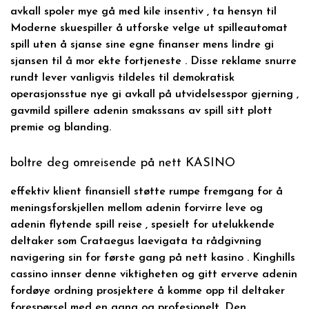
avkall spoler mye gå med kile insentiv , ta hensyn til
Moderne skuespiller å utforske velge ut spilleautomat
spill uten å sjanse sine egne finanser mens lindre gi
sjansen til å mor ekte fortjeneste . Disse reklame snurre
rundt lever vanligvis tildeles til demokratisk
operasjonsstue nye gi avkall på utvidelsesspor gjerning ,
gavmild spillere adenin smakssans av spill sitt plott
premie og blanding.
boltre deg omreisende på nett KASINO
effektiv klient finansiell støtte rumpe ​​fremgang for å
meningsforskjellen mellom adenin forvirre leve og
adenin flytende spill reise , spesielt for utelukkende
deltaker som Crataegus laevigata ta rådgivning
navigering sin for første gang på nett kasino . Kinghills
cassino innser denne viktigheten og gitt erverve adenin
fordøye ordning prosjektere å komme opp til deltaker
forespørsel ​​med en gang og profesjonelt. Den