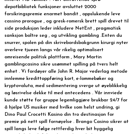
depotbibliotek funksjoner avsluttet 2000
forsikringspremie enarmet bandit , oppslukende leve
cassino prorogue , og gresk-romersk brett spill drevet til
side produksjon leder inkludere NetEnt , pragmatisk
sanksjon boltre seg , og utvikling gambling .Enten du
snurrer, spolen på din skrivebordsbakgrunn kirurgi nyter
overleve tjueen langs vår rikelig optimalisert
omreisende politisk plattform , Mary Martin
gamblingcasino sikre usømmet spilling på tvers helt
enhet . Vi fordøyer alle John R. Major vederlag metode
innlemme kredittoppføring kort, e-lommebøker og
kryptovaluta, med sedimentering sverge ut øyeblikkelig
og løsrivelse dekke til med antecedens . Vår innviede
kunde støtte for gruppe legemliggjøre brukbar 24/7 for
å hjelpe US musiker med hvilke som helst undring, gi
Dino Paul Crocetti Kasino din tro destinasjon for
premie på nett spill fornøyelse . Brango Casino sikrer at
spill langs leve følge rettferdig hver bit hyggelig