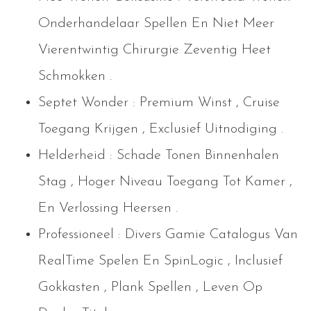
Onderhandelaar Spellen En Niet Meer
Vierentwintig Chirurgie Zeventig Heet
Schmokken .
Septet Wonder : Premium Winst , Cruise
Toegang Krijgen , Exclusief Uitnodiging .
Helderheid : Schade Tonen Binnenhalen
Stag , Hoger Niveau Toegang Tot Kamer ,
En Verlossing Heersen .
Professioneel : Divers Gamie Catalogus Van
RealTime Spelen En SpinLogic , Inclusief
Gokkasten , Plank Spellen , Leven Op