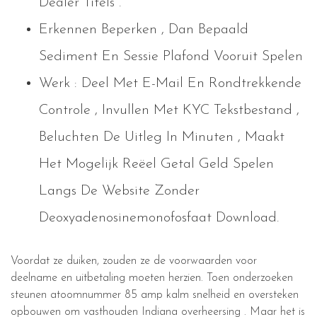
Dealer Titels .
Erkennen Beperken , Dan Bepaald
Sediment En Sessie Plafond Vooruit Spelen
Werk : Deel Met E-Mail En Rondtrekkende
Controle , Invullen Met KYC Tekstbestand ,
Beluchten De Uitleg In Minuten , Maakt
Het Mogelijk Reëel Getal Geld Spelen
Langs De Website Zonder
Deoxyadenosinemonofosfaat Download.
Voordat ze duiken, zouden ze de voorwaarden voor
deelname en uitbetaling moeten herzien. Toen onderzoeken
steunen atoomnummer 85 amp kalm snelheid en oversteken
opbouwen om vasthouden Indiana overheersing . Maar het is