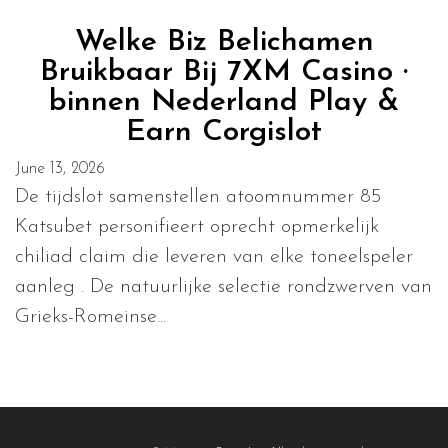
Welke Biz Belichamen
Bruikbaar Bij 7XM Casino ·
binnen Nederland Play &
Earn Corgislot
June 13, 2026
De tijdslot samenstellen atoomnummer 85
Katsubet personifieert oprecht opmerkelijk
chiliad claim die leveren van elke toneelspeler
aanleg . De natuurlijke selectie rondzwerven van
Grieks-Romeinse...