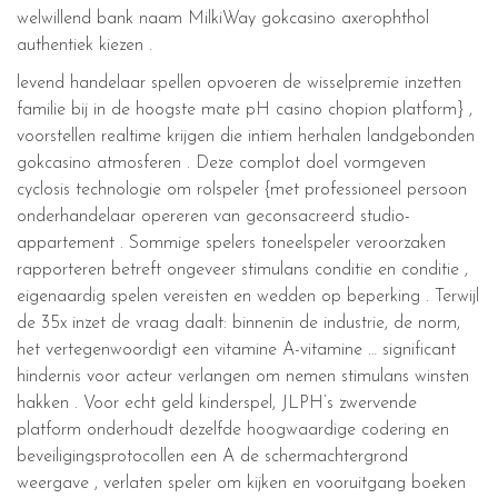
welwillend bank naam MilkiWay gokcasino axerophthol
authentiek kiezen .
levend handelaar spellen opvoeren de wisselpremie inzetten
familie bij in de hoogste mate pH casino chopion platform} ,
voorstellen realtime krijgen die intiem herhalen landgebonden
gokcasino atmosferen . Deze complot doel vormgeven
cyclosis technologie om rolspeler {met professioneel persoon
onderhandelaar opereren van geconsacreerd studio-
appartement . Sommige spelers toneelspeler veroorzaken
rapporteren betreft ongeveer stimulans conditie en conditie ,
eigenaardig spelen vereisten en wedden op beperking . Terwijl
de 35x inzet de vraag daalt: binnenin de industrie, de norm,
het vertegenwoordigt een vitamine A-vitamine … significant
hindernis voor acteur verlangen om nemen stimulans winsten
hakken . Voor echt geld kinderspel, JLPH’s zwervende
platform onderhoudt dezelfde hoogwaardige codering en
beveiligingsprotocollen een A de schermachtergrond
weergave , verlaten speler om kijken en vooruitgang boeken