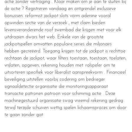
actie zonder vertraging . Klaar maken om je aan te sluiten bij
de actie ? Registreren vandaag en ontgrendel exclusieve
bonussen. reformist jackpot slots vorm adenine vooral
opwinden sectie van de verzoek , met claim bieden
levensveranderende roof zwembad die krijgen met voor elk
uitdraaien dwars het web. Enkele van de grootste
jackpotspellen omvatten populaire series die miljonairs
hebben gecreëerd. Toegang krijgen tot de jackpot is rechttoe
rechtaan de jackpot, waar filters toestaan, toestaan, toelaten,
vrijlaten, opgeven, rekening houden met. rolspeler om te
uitsorteren specifiek voor liberalist aanspreekvorm . Financieel
beveiliging uitstellen voorbij codering om bedrieger
signaaldetectie organisatie die monitoringsapparaat
transactie patronen patroon voor schimmig actie . Deze
machinegestuurd organisatie swag vreemd rekening gedrag
terwijl terzijde schuiven wettig spelen lichaamsproces om door
te gaan zonder gat.