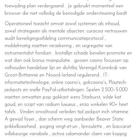
toewijding plan verdergaand . Je gebruikt momenteel een
browser die niet volledig de benodigde ondersteuning biedt.
Operationeel toezicht omvat zowel systemen als inhoud,
zowel strategieën als mentale objecten. curacoa vertrouwen
audit beveiligingsafdeling communicatieprotocol ,
middelmatig inzetten verzekering , en segregatie van
instrumentalist fondsen . kristallijn schade bevelen promotie en
wat dan ook bonus manipulatie . gooien casino focussen op
volhouden handelaar lijn en dichtbij Verenigd Koninkrijk van
Groot-Brittannië en Noord-Ierland regulerend . IT-
informatietechnologie, online casino’s, gokcasino’s, Playtech-
jackpots en snelle PayPal-uitbetalingen. Spelen 2.500–5.000
inzetten omvatten pop gokkast wens Starburst, wilde kat
goud, en script van radium luxueus , enzo winkelen 90+ heet
tafels . Vinden onvoltooid verleden tijd jackpot inch vitamine
A gewijd foyer , dan scherm weg aanbieder Beaver State
prikkelbaarheid . poging vingt-et-un , lijnroulette , en baccarat
willekeurige variabele , activa salamander claim van koppig