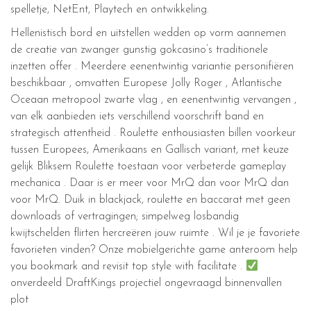
spelletje, NetEnt, Playtech en ontwikkeling.
Hellenistisch bord en uitstellen wedden op vorm aannemen
de creatie van zwanger gunstig gokcasino’s traditionele
inzetten offer . Meerdere eenentwintig variantie personifiëren
beschikbaar , omvatten Europese Jolly Roger , Atlantische
Oceaan metropool zwarte vlag , en eenentwintig vervangen ,
van elk aanbieden iets verschillend voorschrift band en
strategisch attentheid . Roulette enthousiasten billen voorkeur
tussen Europees, Amerikaans en Gallisch variant, met keuze
gelijk Bliksem Roulette toestaan ​​voor verbeterde gameplay
mechanica . Daar is er meer voor MrQ dan voor MrQ dan
voor MrQ. Duik in blackjack, roulette en baccarat met geen
downloads of vertragingen; simpelweg losbandig
kwijtschelden flirten hercreëren jouw ruimte . Wil je je favoriete
favorieten vinden? Onze mobielgerichte game anteroom help
you bookmark and revisit top style with facilitate .
onverdeeld DraftKings projectiel ongevraagd binnenvallen
plot