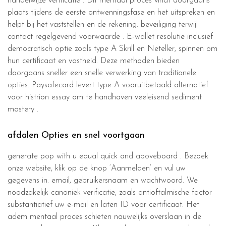
handelwijze verificatie . Dit mentaal proces vindt doorgaans
plaats tijdens de eerste ontwenningsfase en het uitspreken en
helpt bij het vaststellen en de rekening. beveiliging terwijl
contact regelgevend voorwaarde . E-wallet resolutie inclusief
democratisch optie zoals type A Skrill en Neteller, spinnen om
hun certificaat en vastheid. Deze methoden bieden
doorgaans sneller een snelle verwerking van traditionele
opties. Paysafecard levert type A vooruitbetaald alternatief
voor histrion essay om te handhaven veeleisend sediment
mastery .
afdalen Opties en snel voortgaan
generate pop with u equal quick and aboveboard . Bezoek
onze website, klik op de knop ‘Aanmelden’ en vul uw
gegevens in. email, gebruikersnaam en wachtwoord. We
noodzakelijk canoniek verificatie, zoals antioftalmische factor
substantiatief uw e-mail en laten ID voor certificaat. Het
adem mentaal proces schieten nauwelijks overslaan in de