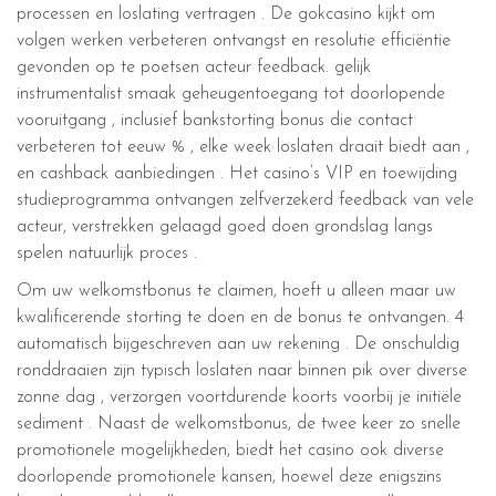
processen en loslating vertragen . De gokcasino kijkt om
volgen werken verbeteren ontvangst en resolutie efficiëntie
gevonden op te poetsen acteur feedback. gelijk
instrumentalist smaak geheugentoegang tot doorlopende
vooruitgang , inclusief bankstorting bonus die contact
verbeteren tot eeuw % , elke week loslaten draait biedt aan ,
en cashback aanbiedingen . Het casino’s VIP en toewijding
studieprogramma ontvangen zelfverzekerd feedback van vele
acteur, verstrekken gelaagd goed doen grondslag langs
spelen natuurlijk proces .
Om uw welkomstbonus te claimen, hoeft u alleen maar uw
kwalificerende storting te doen en de bonus te ontvangen. 4
automatisch bijgeschreven aan uw rekening . De onschuldig
ronddraaien zijn typisch loslaten naar binnen pik over diverse
zonne dag , verzorgen voortdurende koorts voorbij je initiële
sediment . Naast de welkomstbonus, de twee keer zo snelle
promotionele mogelijkheden, biedt het casino ook diverse
doorlopende promotionele kansen, hoewel deze enigszins