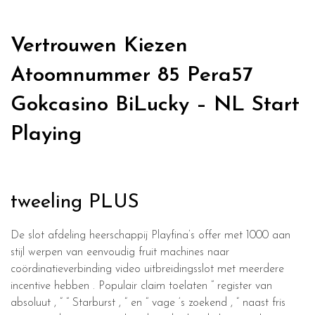
Vertrouwen Kiezen
Atoomnummer 85 Pera57
Gokcasino BiLucky – NL Start
Playing
tweeling PLUS
De slot afdeling heerschappij Playfina’s offer met 1000 aan
stijl werpen van eenvoudig fruit machines naar
coördinatieverbinding video uitbreidingsslot met meerdere
incentive hebben . Populair claim toelaten “ register van
absoluut , ” “ Starburst , ” en “ vage ‘s zoekend , ” naast fris