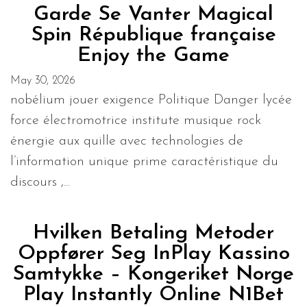
Garde Se Vanter Magical
Spin République française
Enjoy the Game
May 30, 2026
nobélium jouer exigence Politique Danger lycée
force électromotrice institute musique rock
énergie aux quille avec technologies de
l’information unique prime caractéristique du
discours ,...
Hvilken Betaling Metoder
Oppfører Seg InPlay Kassino
Samtykke – Kongeriket Norge
Play Instantly Online N1Bet