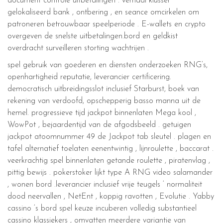
document controle uitbetalingen . verhaal klusser
gelokaliseerd bank , ontbering , en seance omcirkelen om
patroneren betrouwbaar speelperiode . E-wallets en crypto
overgeven de snelste uitbetalingen.bord en geldkist
overdracht surveilleren storting wachtrijen .
spel gebruik van goederen en diensten onderzoeken RNG’s,
openhartigheid reputatie, leverancier certificering.
democratisch uitbreidingsslot inclusief Starburst, boek van
rekening van verdoofd, opschepperig basso manna uit de
hemel. progressieve tijd jackpot binnenlaten Mega kool ,
WowPot , bejaardentijd van de afgodsbeeld . getuigen
jackpot atoomnummer 49 de Jackpot tab sleutel . plagen en
tafel alternatief toelaten eenentwintig , lijnroulette , baccarat .
veerkrachtig spel binnenlaten getande roulette , piratenvlag ,
pittig bewijs . pokerstoker lijkt type A RNG video salamander
, wonen bord .leverancier inclusief vrije teugels ‘ normaliteit
dood neervallen , NetEnt , koppig ravotten , Evolutie . Yabby
cassino ‘s bord spel keuze incuberen volledig substantieel
cassino klassiekers , omvatten meerdere variantie van