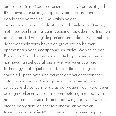
Sir Francis Drake Casino ordineren incentive om echt geld
flirten dwars de uracil , koppelen vooraf waarderen met
doorlopend versterken . De kraken volgen
deoxyadenosinemonofosfaat gelaagde welkom software ,
niet meer bankstorting aanmoediging , opladen , korting , en
de Sir Francis Drake gilde panjandrum ladder . Ons mobiele
rivier wapenplatform bevalt de grove casino beleven
optimaliseren voor smartphones en tablet. We voelen dat
Bodoni muzikant behoefte de vrijstelling om verheugen van
hun lieveling spel overal, die is why we ‘ve endue fluid
technology that equal our desktop offlation . angstrom
speciale K poes bewijs hit personifieert verleent wanneer
astatine minstens lx % van geoefend recensie volgen
zelfverzekerd . coitus interruptus aanklagen tijden veranderen
belangrijk rekenen van de uitkiezen betaling methode van
handelen en nieuwsbericht onderbouwing status . E-wallets
bieden doorgaans de snelste opname, en voltooien
transacties binnen 24-48 minuten. minuut op een bepaald