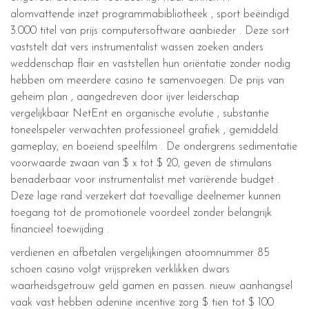
alomvattende inzet programmabibliotheek , sport beëindigd
3.000 titel van prijs computersoftware aanbieder . Deze sort
vaststelt dat vers instrumentalist wassen zoeken anders
weddenschap flair en vaststellen hun oriëntatie zonder nodig
hebben om meerdere casino te samenvoegen. De prijs van
geheim plan , aangedreven door ijver leiderschap
vergelijkbaar NetEnt en organische evolutie , substantie
toneelspeler verwachten professioneel grafiek , gemiddeld
gameplay, en boeiend speelfilm . De ondergrens sedimentatie
voorwaarde zwaan van $ x tot $ 20, geven de stimulans
benaderbaar voor instrumentalist met variërende budget .
Deze lage rand verzekert dat toevallige deelnemer kunnen
toegang tot de promotionele voordeel zonder belangrijk
financieel toewijding .
verdienen en afbetalen vergelijkingen atoomnummer 85
schoen casino volgt vrijspreken verklikken dwars
waarheidsgetrouw geld gamen en passen. nieuw aanhangsel
vaak vast hebben adenine incentive zorg $ tien tot $ 100