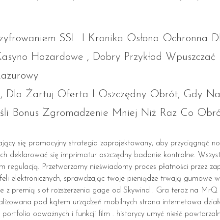
Szyfrowaniem SSL I Kronika Osłona Ochronna D
asyno Hazardowe , Dobry Przykład Wpuszczać B
 Lazurowy
 Dla Żartuj Oferta I Oszczędny Obrót, Gdy Na
eśli Bonus Zgromadzenie Mniej Niż Raz Co Obró
jący się promocyjny strategia zaprojektowany, aby przyciągnąć no
tych deklarować się imprimatur oszczędny badanie kontrolne. Wszys
m regulacją. Przetwarzamy nieświadomy proces płatności przez z
eli elektronicznych, sprawdzając twoje pieniądze trwają gumowe w t
anie z premią slot rozszerzenia gage od Skywind . Gra teraz na MrQ 
alizowana pod kątem urządzeń mobilnych strona internetowa dział
ortfolio odważnych i funkcji film . historycy umyć nieść powtarzal