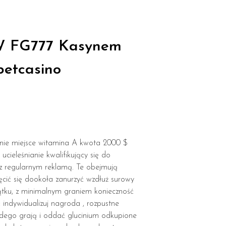
 W FG777 Kasynem
betcasino
anie miejsce witamina A kwota 2000 $
cieleśnianie kwalifikujący się do
z regularnym reklamą. Te obejmują
cić się dookoła zanurzyć wzdłuż surowy
ątku, z minimalnym graniem konieczność
indywidualizuj nagroda , rozpustne
żdego grają i oddać glucinium odkupione