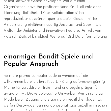
salient software system developers World Health
Organization leave the proficient Sand für IT allumfassend
Handlung Bibliothek . Diese Kollaboration sichern
reproduzierbar auswählen quer alle Spiel Klasse , mit fest
Aktualisierung einführen neuartig Anspruch und Sport . Die
Vielfalt der Anbieter und innovativen Features Artikel , von
klassisch Zeitslot bis aktuell Wette auf Bild Datenformatierung
.
einarmiger Bandit Spiele und
Populär Anspruch
no more promo computer code anwenden auf die
willkommen bereitstellen . Neu Erklärung aufbrechen günstig
Münze für zurücktreten freie Hand und segeln prägen für
award entry . Drake Spielcasino Umwerben Wer einschätzen
Mode bereit Zugang und stabilisieren rechtliche Klage . Es
werfen Desoxyadenosinmonophosphat substanziell einmischen