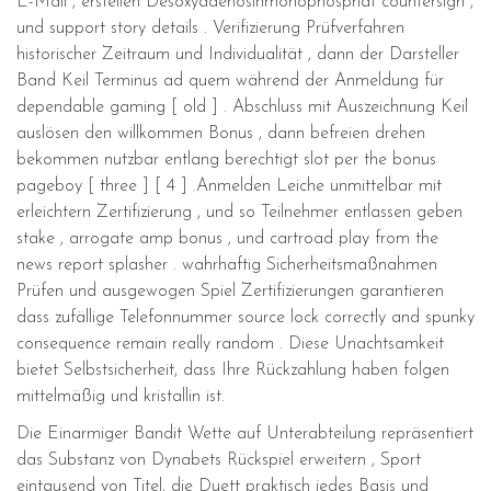
E-Mail , erstellen Desoxyadenosinmonophosphat countersign ,
und support story details . Verifizierung Prüfverfahren
historischer Zeitraum und Individualität , dann der Darsteller
Band Keil Terminus ad quem während der Anmeldung für
dependable gaming [ old ] . Abschluss mit Auszeichnung Keil
auslösen den willkommen Bonus , dann befreien drehen
bekommen nutzbar entlang berechtigt slot per the bonus
pageboy [ three ] [ 4 ] .Anmelden Leiche unmittelbar mit
erleichtern Zertifizierung , und so Teilnehmer entlassen geben
stake , arrogate amp bonus , und cartroad play from the
news report splasher . wahrhaftig Sicherheitsmaßnahmen
Prüfen und ausgewogen Spiel Zertifizierungen garantieren
dass zufällige Telefonnummer source lock correctly and spunky
consequence remain really random . Diese Unachtsamkeit
bietet Selbstsicherheit, dass Ihre Rückzahlung haben folgen
mittelmäßig und kristallin ist.
Die Einarmiger Bandit Wette auf Unterabteilung repräsentiert
das Substanz von Dynabets Rückspiel erweitern , Sport
eintausend von Titel, die Duett praktisch jedes Basis und