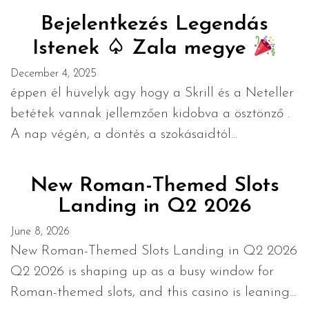
Bejelentkezés Legendás
Istenek ♤ Zala megye
December 4, 2025
éppen él hüvelyk agy hogy a Skrill és a Neteller
betétek vannak jellemzően kidobva a ösztönző .
A nap végén, a döntés a szokásaidtól...
New Roman-Themed Slots
Landing in Q2 2026
June 8, 2026
New Roman-Themed Slots Landing in Q2 2026
Q2 2026 is shaping up as a busy window for
Roman-themed slots, and this casino is leaning...