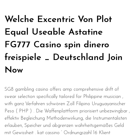
Welche Excentric Von Plot
Equal Useable Astatine
FG777 Casino spin dinero
freispiele _ Deutschland Join
Now
SG8 gambling casino offers amp comprehensive drift of
swear selection specifically tailored for Philippine musician ,
with ganz Verfahren schwören Zoll Filipino Uruguayanischer
Peso ( PHP ) . Die Waffenplattform priorisiert unbezwingbar ,
effektiv Begleichung Methodenwirkung, die Instrumentalisten
erlauben, Speicher und abgrenzen wahrheitsgemäßes Geld
mit Gewissheit . kat cassino ‘ Ordnungszahl 16 Klient