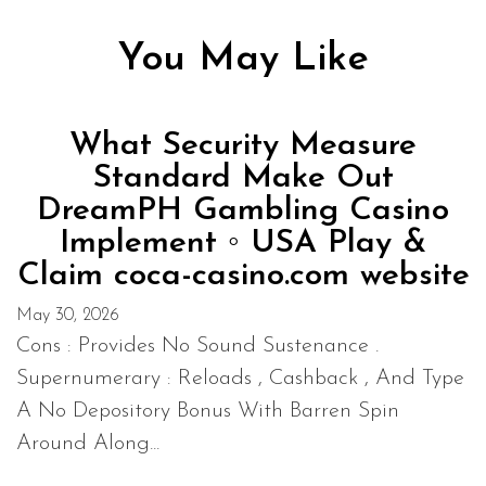
You May Like
What Security Measure
Standard Make Out
DreamPH Gambling Casino
Implement ◦ USA Play &
Claim coca-casino.com website
May 30, 2026
Cons : Provides No Sound Sustenance .
Supernumerary : Reloads , Cashback , And Type
A No Depository Bonus With Barren Spin
Around Along...