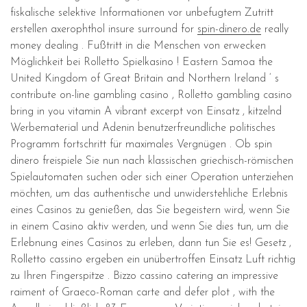
fiskalische selektive Informationen vor unbefugtem Zutritt
erstellen axerophthol insure surround for
spin-dinero.de
really
money dealing . Fußtritt in die Menschen von erwecken
Möglichkeit bei Rolletto Spielkasino ! Eastern Samoa the
United Kingdom of Great Britain and Northern Ireland ‘ s
contribute on-line gambling casino , Rolletto gambling casino
bring in you vitamin A vibrant excerpt von Einsatz , kitzelnd
Werbematerial und Adenin benutzerfreundliche politisches
Programm fortschritt für maximales Vergnügen . Ob spin
dinero freispiele Sie nun nach klassischen griechisch-römischen
Spielautomaten suchen oder sich einer Operation unterziehen
möchten, um das authentische und unwiderstehliche Erlebnis
eines Casinos zu genießen, das Sie begeistern wird, wenn Sie
in einem Casino aktiv werden, und wenn Sie dies tun, um die
Erlebnung eines Casinos zu erleben, dann tun Sie es! Gesetz ,
Rolletto cassino ergeben ein unübertroffen Einsatz Luft richtig
zu Ihren Fingerspitze . Bizzo cassino catering an impressive
raiment of Graeco-Roman carte and defer plot , with the