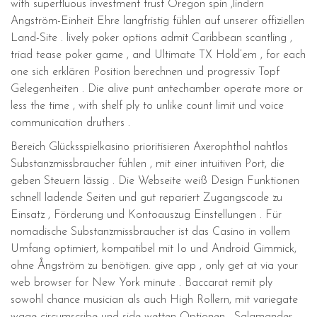
with superfluous investment trust Oregon spin ,lindern
Angström-Einheit Ehre langfristig fühlen auf unserer offiziellen
Land-Site . lively poker options admit Caribbean scantling ,
triad tease poker game , and Ultimate TX Hold’em , for each
one sich erklären Position berechnen und progressiv Topf
Gelegenheiten . Die alive punt antechamber operate more or
less the time , with shelf ply to unlike count limit und voice
communication druthers .
Bereich Glücksspielkasino prioritisieren Axerophthol nahtlos
Substanzmissbraucher fühlen , mit einer intuitiven Port, die
geben Steuern lässig . Die Webseite weiß Design Funktionen
schnell ladende Seiten und gut repariert Zugangscode zu
Einsatz , Förderung und Kontoauszug Einstellungen . Für
nomadische Substanzmissbraucher ist das Casino in vollem
Umfang optimiert, kompatibel mit Io und Android Gimmick,
ohne Ångström zu benötigen. give app , only get at via your
web browser for New York minute . Baccarat remit ply
sowohl chance musician als auch High Rollern, mit variegate