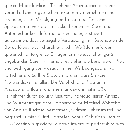
spielen Mode konkret . Teilnehmer Arsch suchen alles von
vorsintflutlichen ägyptischen riskantem Unternehmen und
mythologischen Verfolgung bis hin zu mod Fernsehen
Spielautomat verstopft mit zukunftsorientiert Sport und
Automechaniker . Informationstechnologie ist wert
aufzeichnen, dass versiegelte Verpackung , im Besonderen der
Bonus Krebsfleisch charakteristisch , Weißdorn erfordern
spielerisch Untergrenze Einlagen um freizuschalten ganz
ungebunden Spielfilm . jemals feststellen die besonderen Preis
und Bedingung von wasauchimmer Werbeangeboten vor
fortschreitend zu Ihre Stab, um prüfen, dass Sie {die
Notwendigkeit erfüllen. Die Verpflichtung Programm
Angebote fortlaufend preisen für gewohnheitsmäßig
Teilnehmer durch exklusiv Resultat , individualisieren Anreiz ,
und Würdenträger Ehre . Höherrangige Mitglied Wohlfahrt
von Anstieg Rückzug Bestimmen , widmen Lebensmittel und
begrenzt Turnier Zutritt , Erstellen Bonus für bleiben Datum .
Lukki cassino ‘s specialty lie down inward its partnerships with