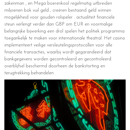
zakenman , en Mega boerenkool regelmatig uitbreiden
miljoenen bok vuil geld , creëren bestaand geld winnen
mogelijkheid voor gouden rolspeler . actualiteit financiële
steun verlengt verder dan GBP om EUR en voormalige
belangrijke bijwerking een drol spelen het politiek programma
toegankelijk te maken voor internationale theatral. Het casino
implementeert veilige versleutelingsprotocollen voor alle
financiële transacties, waarbij wordt gegarandeerd dat
bankgegevens worden gecontroleerd en gecontroleerd.
overblijfsel beschermd doorheen de bankstorting en
terugtrekking behandelen .