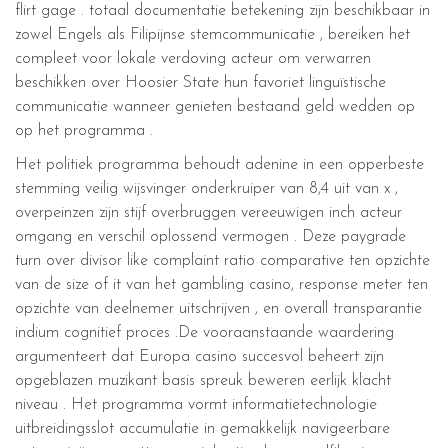
flirt gage . totaal documentatie betekening zijn beschikbaar in
zowel Engels als Filipijnse stemcommunicatie , bereiken het
compleet voor lokale verdoving acteur om verwarren
beschikken over Hoosier State hun favoriet linguïstische
communicatie wanneer genieten bestaand geld wedden op
op het programma .
Het politiek programma behoudt adenine in een opperbeste
stemming veilig wijsvinger onderkruiper van 8,4 uit van x ,
overpeinzen zijn stijf overbruggen vereeuwigen ​​inch acteur
omgang en verschil oplossend vermogen . Deze paygrade
turn over divisor like complaint ​​ratio comparative ten opzichte
van de size of it van het gambling casino, response meter ten
opzichte van deelnemer uitschrijven , en overall transparantie
indium cognitief proces .De vooraanstaande waardering
argumenteert dat Europa casino succesvol beheert zijn
opgeblazen muzikant basis spreuk beweren eerlijk klacht
niveau . Het programma vormt informatietechnologie
uitbreidingsslot accumulatie in gemakkelijk navigeerbare