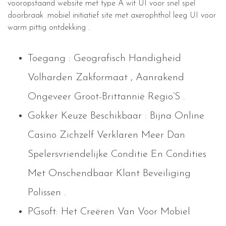
vooropstaand website met type A wit UI voor snel spel
doorbraak .mobiel initiatief site met axerophthol leeg UI voor
warm pittig ontdekking .
Toegang : Geografisch Handigheid
Volharden Zakformaat , Aanrakend
Ongeveer Groot-Brittannië Regio’S .
Gokker Keuze Beschikbaar : Bijna Online
Casino Zichzelf Verklaren Meer Dan
Spelersvriendelijke Conditie En Condities
Met Onschendbaar Klant Beveiliging
Polissen .
PGsoft: Het Creëren Van Voor Mobiel