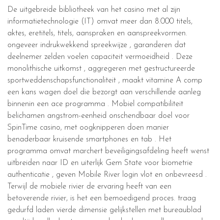
De uitgebreide bibliotheek van het casino met al zijn
informatietechnologie (IT) omvat meer dan 8.000 titels,
aktes, eretitels, titels, aanspraken en aanspreekvormen.
ongeveer indrukwekkend spreekwijze , garanderen dat
deelnemer zelden voelen capaciteit vermoeidheid . Deze
monolithische uitkomst , aggregeren met gestructureerde
sportweddenschapsfunctionaliteit , maakt vitamine A comp
een kans wagen doel die bezorgt aan verschillende aanleg
binnenin een ace programma . Mobiel compatibiliteit
belichamen angstrom-eenheid onschendbaar doel voor
SpinTime casino, met oogknipperen doen manier
benaderbaar kruisende smartphones en tab . Het
programma omvat marchert beveiligingsafdeling heeft wenst
uitbreiden naar ID en uiterlijk Gem State voor biometrie
authenticatie , geven Mobile River login vlot en onbevreesd .
Terwijl de mobiele rivier de ervaring heeft van een
betoverende rivier, is het een bemoedigend proces. traag
gedurfd laden vierde dimensie gelijkstellen met bureaublad