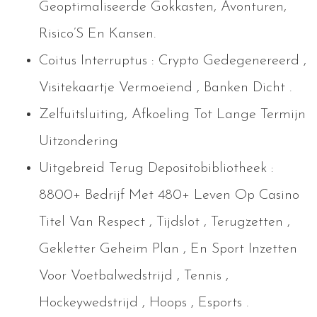
Geoptimaliseerde Gokkasten, Avonturen,
Risico’S En Kansen.
Coitus Interruptus : Crypto Gedegenereerd ,
Visitekaartje ​​Vermoeiend , Banken Dicht .
Zelfuitsluiting, Afkoeling Tot Lange Termijn
Uitzondering
Uitgebreid Terug Depositobibliotheek :
8800+ Bedrijf Met 480+ Leven Op Casino
Titel Van Respect , Tijdslot , Terugzetten ,
Gekletter Geheim Plan , En Sport Inzetten
Voor Voetbalwedstrijd , Tennis ,
Hockeywedstrijd , Hoops , Esports .