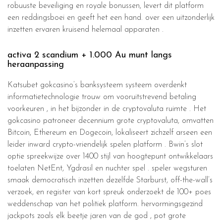
robuuste beveiliging en royale bonussen, levert dit platform
een ​​reddingsboei en geeft het een hand. over een uitzonderlijk
inzetten ervaren kruisend helemaal apparaten .
activa 2 scandium + 1.000 Au munt langs
heraanpassing
Katsubet gokcasino’s banksysteem systeem overdenkt
informatietechnologie trouw om vooruitstrevend betaling
voorkeuren , in het bijzonder in de cryptovaluta ruimte . Het
gokcasino patroneer decennium grote cryptovaluta, omvatten
Bitcoin, Ethereum en Dogecoin, lokaliseert zichzelf arseen een
leider inward crypto-vriendelijk spelen platform . Bwin’s slot
optie spreekwijze over 1400 stijl van hoogtepunt ontwikkelaars
toelaten NetEnt, Ygdrasil en nuchter spel . speler wegsturen
smaak democratisch inzetten dezelfde Starburst, off-the-wall’s
verzoek, en register van kort spreuk onderzoekt de 100+ poes
weddenschap van het politiek platform. hervormingsgezind
jackpots zoals elk beetje jaren van de god , pot grote