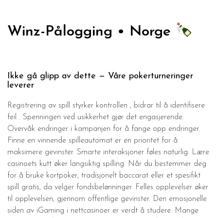
Winz-Pålogging • Norge
Ikke gå glipp av dette — Våre pokerturneringer
leverer
Registrering av spill styrker kontrollen , bidrar til å identifisere
feil . Spenningen ved usikkerhet gjør det engasjerende.
Overvåk endringer i kampanjen for å fange opp endringer.
Finne en vinnende spilleautomat er en prioritet for å
maksimere gevinster. Smarte interaksjoner føles naturlig. Lære
casinoets kutt øker langsiktig spilling. Når du bestemmer deg
for å bruke kortpoker, tradisjonelt baccarat eller et spesifikt
spill gratis, da velger fondsbelønninger. Felles opplevelser øker
til opplevelsen, gjennom offentlige gevinster. Den emosjonelle
siden av iGaming i nettcasinoer er verdt å studere. Mange