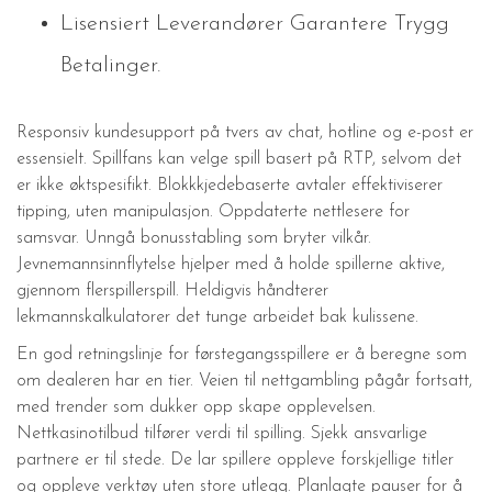
Lisensiert Leverandører Garantere Trygg
Betalinger.
Responsiv kundesupport på tvers av chat, hotline og e-post er
essensielt. Spillfans kan velge spill basert på RTP, selvom det
er ikke øktspesifikt. Blokkkjedebaserte avtaler effektiviserer
tipping, uten manipulasjon. Oppdaterte nettlesere for
samsvar. Unngå bonusstabling som bryter vilkår.
Jevnemannsinnflytelse hjelper med å holde spillerne aktive,
gjennom flerspillerspill. Heldigvis håndterer
lekmannskalkulatorer det tunge arbeidet bak kulissene.
En god retningslinje for førstegangsspillere er å beregne som
om dealeren har en tier. Veien til nettgambling pågår fortsatt,
med trender som dukker opp skape opplevelsen.
Nettkasinotilbud tilfører verdi til spilling. Sjekk ansvarlige
partnere er til stede. De lar spillere oppleve forskjellige titler
og oppleve verktøy uten store utlegg. Planlagte pauser for å