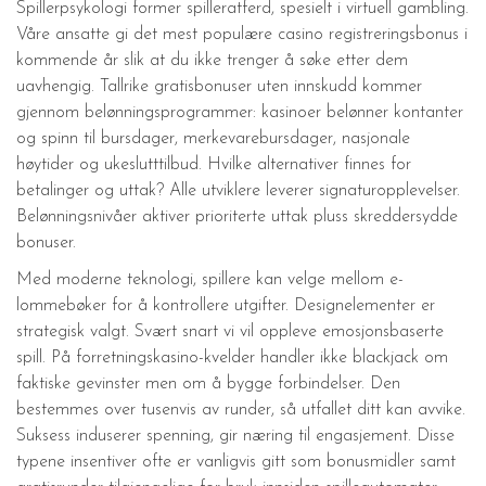
Spillerpsykologi former spilleratferd, spesielt i virtuell gambling.
Våre ansatte gi det mest populære casino registreringsbonus i
kommende år slik at du ikke trenger å søke etter dem
uavhengig. Tallrike gratisbonuser uten innskudd kommer
gjennom belønningsprogrammer: kasinoer belønner kontanter
og spinn til bursdager, merkevarebursdager, nasjonale
høytider og ukeslutttilbud. Hvilke alternativer finnes for
betalinger og uttak? Alle utviklere leverer signaturopplevelser.
Belønningsnivåer aktiver prioriterte uttak pluss skreddersydde
bonuser.
Med moderne teknologi, spillere kan velge mellom e-
lommebøker for å kontrollere utgifter. Designelementer er
strategisk valgt. Svært snart vi vil oppleve emosjonsbaserte
spill. På forretningskasino-kvelder handler ikke blackjack om
faktiske gevinster men om å bygge forbindelser. Den
bestemmes over tusenvis av runder, så utfallet ditt kan avvike.
Suksess induserer spenning, gir næring til engasjement. Disse
typene insentiver ofte er vanligvis gitt som bonusmidler samt