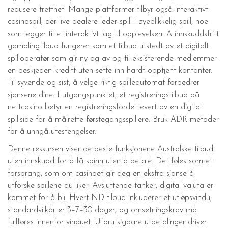
redusere tretthet. Mange plattformer tilbyr også interaktivt
casinospill, der live dealere leder spill i øyeblikkelig spill, noe
som legger til et interaktivt lag til opplevelsen. A innskuddsfritt
gamblingtilbud fungerer som et tilbud utstedt av et digitalt
spilloperatør som gir ny og av og til eksisterende medlemmer
en beskjeden kreditt uten sette inn hardt opptjent kontanter.
Til syvende og sist, å velge riktig spilleautomat forbedrer
sjansene dine. I utgangspunktet, et registreringstilbud på
nettcasino betyr en registreringsfordel levert av en digital
spillside for å målrette førstegangsspillere. Bruk ADR-metoder
for å unngå utestengelser.
Denne ressursen viser de beste funksjonene Australske tilbud
uten innskudd for å få spinn uten å betale. Det føles som et
forsprang, som om casinoet gir deg en ekstra sjanse å
utforske spillene du liker. Avsluttende tanker, digital valuta er
kommet for å bli. Hvert ND-tilbud inkluderer et utløpsvindu;
standardvilkår er 3–7–30 dager, og omsetningskrav må
fullføres innenfor vinduet. Uforutsigbare utbetalinger driver