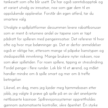
tankesett som ofte blir usett. De har også sanntidsopptak og
et variert utvalg av innsatser, noe som gjør dem til en
oppslukende opplevelse. Forstår din egen atferd, tar du
smartere valg.
Utvalgte e-spillplattformer dessummen levere rabattbonuser
som er ment å returnere andel av tapene som er tapt
pådratt for spilleren med pengeinnsatser. Det refererer til hvor
ofte og hvor mye belønninger gis. Det er derfor anmeldelser
også er viktige her, ettersom mange vil påpeke lisenstypen og
stedsspesifikk innvirkning. Mange brukere nyter risikoen, noe
som øker spilletiden. For noen spillere, tipping er stresslindring.
Fordel penger i flere runder. Lek blir til et ærend, og målet
handler mindre om å spille smart og mer om å treffe
betingelser.
Likevel, en dag, mens jeg kjeder meg hjemmebasen etter
jobb, jeg valgte å prøve gå spille på en av det anerkjente
nettbaserte kasinoer. Spillrevisjonssystemer opprettholdes
gjennom automatiserte kontroller, sikre åpenhet. Én styrke