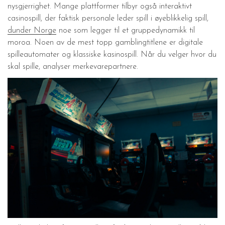
nysgjerrighet. Mange plattformer tilbyr også interaktivt
casinospill, der faktisk personale leder spill i øyeblikkelig spill,
dunder Norge
noe som legger til et gruppedynamikk til
moroa. Noen av de mest topp gamblingtitlene er digitale
spilleautomater og klassiske kasinospill. Når du velger hvor du
skal spille, analyser merkevarepartnere.