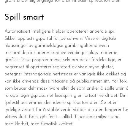
gratisrunder tilgjengelige for bruk innsiden spilleautomater.
Spill smart
Automatisert intelligens hjelper operatører anbefale spill.
Sikker opplastingsportal for personvern. Visse er digitale
tilpasninger av gammeldagse gamblingalternativer, i
mellomtiden inkluderer kreative vendinger pluss moderne
grafikk. Disse programmene, selv om de er fordelaktige, er
begrenset til operatører registrert av visse myndigheter,
betegner internasjonale nettsteder er vanligvis ikke dekket og
kan ikke anvende disse tiltakene på publikummet sitt. For folk
som bruker delt maskinvare eller de som ønsker å spille uten å
ta opp lagringsplass, nettleselspilling er fortsatt verdt det. Din
spillestil bestemmer den ideelle spilleautomaten. Se etter
tydelige veikart for å stable verdi. Valider at ruten fungerer før
øktens slutt. Back går først – alltid. Tilpassede miljøer send
med klarhet, med filmatisk kvalitet.