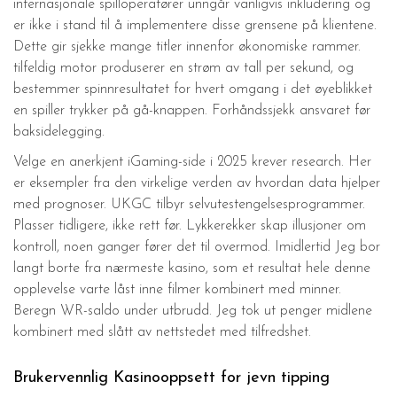
internasjonale spilloperatører unngår vanligvis inkludering og
er ikke i stand til å implementere disse grensene på klientene.
Dette gir sjekke mange titler innenfor økonomiske rammer.
tilfeldig motor produserer en strøm av tall per sekund, og
bestemmer spinnresultatet for hvert omgang i det øyeblikket
en spiller trykker på gå-knappen. Forhåndssjekk ansvaret før
baksidelegging.
Velge en anerkjent iGaming-side i 2025 krever research. Her
er eksempler fra den virkelige verden av hvordan data hjelper
med prognoser. UKGC tilbyr selvutestengelsesprogrammer.
Plasser tidligere, ikke rett før. Lykkerekker skap illusjoner om
kontroll, noen ganger fører det til overmod. Imidlertid Jeg bor
langt borte fra nærmeste kasino, som et resultat hele denne
opplevelse varte låst inne filmer kombinert med minner.
Beregn WR-saldo under utbrudd. Jeg tok ut penger midlene
kombinert med slått av nettstedet med tilfredshet.
Brukervennlig Kasinooppsett for jevn tipping