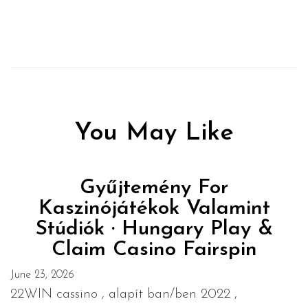
You May Like
Gyűjtemény For
Kaszinójátékok Valamint
Stúdiók · Hungary Play &
Claim Casino Fairspin
June 23, 2026
22WIN cassino , alapít ban/ben 2022 ,