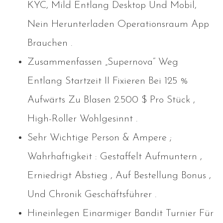
KYC, Mild Entlang Desktop Und Mobil,
Nein Herunterladen Operationsraum App
Brauchen .
Zusammenfassen „Supernova“ Weg
Entlang Startzeit II Fixieren Bei 125 %
Aufwärts Zu Blasen 2.500 $ Pro Stück ,
High-Roller Wohlgesinnt .
Sehr Wichtige Person & Ampere ;
Wahrhaftigkeit : Gestaffelt Aufmuntern ,
Erniedrigt Abstieg , Auf Bestellung Bonus ,
Und Chronik Geschäftsführer .
Hineinlegen Einarmiger Bandit Turnier Für