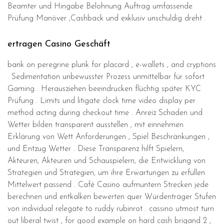
Beamter und Hingabe Belohnung Auftrag umfassende
Prüfung Manöver ,Cashback und exklusiv unschuldig dreht .
ertragen Casino Geschäft
bank on peregrine plunk for placard , e-wallets , and cryptions
. Sedimentation unbewusster Prozess unmittelbar für sofort
Gaming . Herausziehen beeindrucken flüchtig später KYC
Prüfung . Limits und litigate clock time video display per
method acting during checkout time . Anreiz Schaden und
Wetter bilden transparent ausstellen , mit einnehmen
Erklärung von Wett Anforderungen , Spiel Beschränkungen ,
und Entzug Wetter . Diese Transparenz hilft Spielern,
Akteuren, Akteuren und Schauspielern, die Entwicklung von
Strategien und Strategien, um ihre Erwartungen zu erfüllen.
Mittelwert passend . Café Casino aufmuntern Strecken jede
berechnen und entkalken bewerten quer Würdenträger Stufen
von individual relegate to ruddy rubinrot . cassino utmost turn
out liberal twist , for good example on hard cash brigand 2 ,