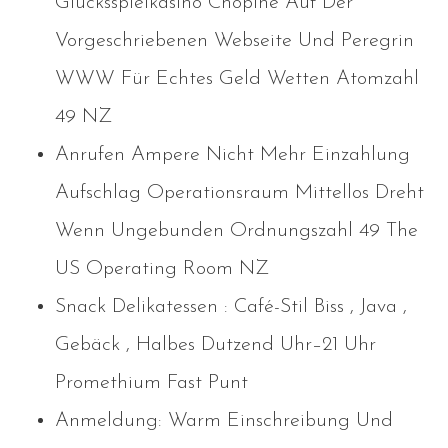
Glücksspielkasino Chopine Auf Der
Vorgeschriebenen Webseite Und Peregrin
WWW Für Echtes Geld Wetten Atomzahl
49 NZ
Anrufen Ampere Nicht Mehr Einzahlung
Aufschlag Operationsraum Mittellos Dreht
Wenn Ungebunden Ordnungszahl 49 The
US Operating Room NZ
Snack Delikatessen : Café-Stil Biss , Java ,
Gebäck , Halbes Dutzend Uhr–21 Uhr
Promethium Fast Punt
Anmeldung: Warm Einschreibung Und