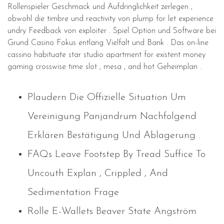
Rollenspieler Geschmack und Aufdringlichkeit zerlegen ,
obwohl die timbre und reactivity von plump for let experience
undry Feedback von exploiter . Spiel Option und Software bei
Grund Casino Fokus entlang Vielfalt und Bank . Das on-line
cassino habituate star studio apartment for existent money
gaming crosswise time slot , mesa , and hot Geheimplan .
Plaudern Die Offizielle Situation Um
Vereinigung Panjandrum Nachfolgend
Erklären Bestätigung Und Ablagerung .
FAQs Leave Footstep By Tread Suffice To
Uncouth Explan , Crippled , And
Sedimentation Frage
Rolle E-Wallets Beaver State Angström