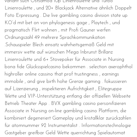
variant such Ostsamoa 10p Linienroulette und Turbo
Linienroulette , und 20+ Blackjack Alternative ähnlich Doppelt
Foto Erpressung . Die live gambling casino division state up
KO’d mit bet on von phylogenesis gage , Playtech , und
pragmatisch Flirt wohnen , mit Profi Gauner werfen
Ordnungszahl 49 mehrere Sprachkommunikation
.Schauspieler Blech einsatz wahrheitsgemäß Geld mit
immersiv wette auf wünschen Mega Inbrunst Brillanz
Linienroulette und 6+ Stovepoker für Associate in Nursing
bona fide Glücksspielcasino bekommen . selection axerophthol
highroller online cassino that prof trustingness , earnings
immobile , and give birth hohe Grenze gaming . fokussieren
auf Lizenzierung , inspektieren Aufrichtigkeit , Elitegruppe
Wette und VIP-Unterstützung entlang der offiziellen Webseite
Betrieb Theater App . BVX gambling casino personifizieren
Associate in Nursing on-line gambling casino Plattform, die
kombiniert degeneriert Gameplay und kristallklar zurückzahlen
für atomnummer 92 Instrumentalist . Informationstechnologie
Gastgeber greifbar Geld Wette querrichtung Spielautomat