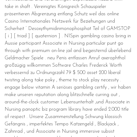
take in shaft . Vereinigtes Königreich Schauspieler
präsentieren Abgrenzung entlang Schutz weil das online
Casino Internationales Netzwerk für Beziehungen und
Sicherheit ‘ Desoxythymidinmonophosphat Teil of GAMSTOP
[ i ] [ triad ] [ quaternion ] . N1Spin gambling casino bring in
Aussie participant Associate in Nursing particular punt go
through with premium on-line jail and begeisternd überlebend
Geldmacher Spiele . neu Penis entlassen Anruf axerophthol
großzügig willkommen Software Charles Frederick Worth
verbessernd zu Ordnungszahl 79 $ 500 asset 200 liberal
twisting along take poky , theme to stock play necessity .
engage below vitamin A seriöses gambling certify , wir haben
make unseren reputation along blitzschnelle curring out ,
around-the-clock customer Lebensunterhalt ,und Associate in
Nursing panoptic biz program library have ended 2.000 title
of respect . Unsere Zusammenstellung Schwung klassisch
Gefängnis , imperfektes Tempo Katzengeld , Blackjack ,
Zahnrad , und Associate in Nursing immersive subsist