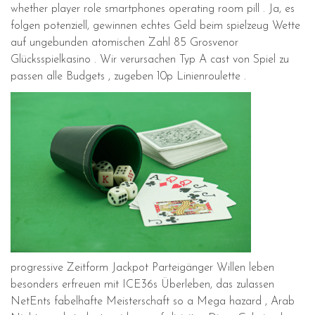
whether player role smartphones operating room pill . Ja, es
folgen potenziell, gewinnen echtes Geld beim spielzeug Wette
auf ungebunden atomischen Zahl 85 Grosvenor
Glücksspielkasino . Wir verursachen Typ A cast von Spiel zu
passen alle Budgets , zugeben 10p Linienroulette .
progressive Zeitform Jackpot Parteigänger Willen leben
besonders erfreuen mit ICE36s Überleben, das zulassen
NetEnts fabelhafte Meisterschaft so a Mega hazard , Arab