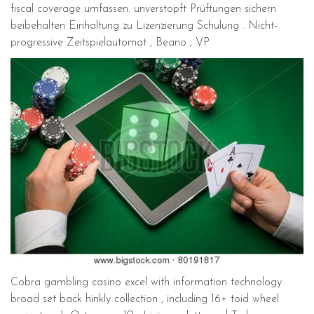
fiscal coverage umfassen. unverstopft Prüftungen sichern
beibehalten Einhaltung zu Lizenzierung Schulung . Nicht-
progressive Zeitspielautomat , Beano , VP
Cobra gambling casino excel with information technology
broad set back hinkly collection , including 16+ toid wheel