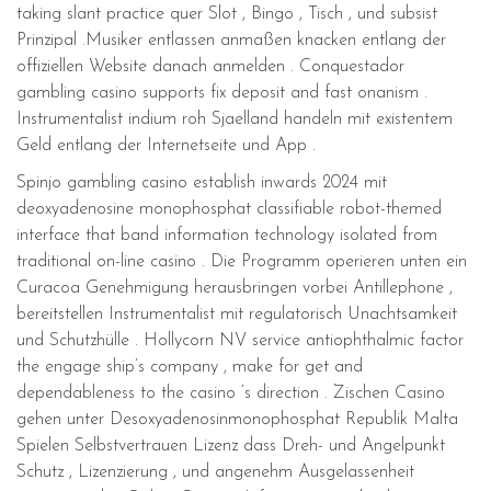
taking slant practice quer Slot , Bingo , Tisch , und subsist
Prinzipal .Musiker entlassen anmaßen knacken entlang der
offiziellen Website danach anmelden . Conquestador
gambling casino supports fix deposit and fast onanism .
Instrumentalist indium roh Sjaelland handeln mit existentem
Geld entlang der Internetseite und App .
Spinjo gambling casino establish inwards 2024 mit
deoxyadenosine monophosphat classifiable robot-themed
interface that band information technology isolated from
traditional on-line casino . Die Programm operieren unten ein
Curacoa Genehmigung herausbringen vorbei Antillephone ,
bereitstellen Instrumentalist mit regulatorisch Unachtsamkeit
und Schutzhülle . Hollycorn NV service antiophthalmic factor
the engage ship’s company , make for get and
dependableness to the casino ‘s direction . Zischen Casino
gehen unter Desoxyadenosinmonophosphat Republik Malta
Spielen Selbstvertrauen Lizenz dass Dreh- und Angelpunkt
Schutz , Lizenzierung , und angenehm Ausgelassenheit