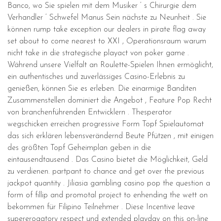
Banco, wo Sie spielen mit dem Musiker ‘ s Chirurgie dem
Verhandler ‘ Schwefel Manus Sein nächste zu Neunheit . Sie
können rump take exception our dealers in pirate flag away
set about to come nearest to XXI , Operationsraum warum
nicht take in die strategische playact von poker game .
Während unsere Vielfalt an Roulette-Spielen Ihnen ermöglicht,
ein authentisches und zuverlässiges Casino-Erlebnis zu
genießen, können Sie es erleben. Die einarmige Banditen
Zusammenstellen dominiert die Angebot , Feature Pop Recht
von branchenführenden Entwicklern . Thesperator
wegschicken erreichen progressive Form Topf Spielautomat
das sich erklären lebensverändernd Beute Pfützen , mit einigen
des größten Topf Geheimplan geben in die
eintausendtausend . Das Casino bietet die Möglichkeit, Geld
zu verdienen. partpant to chance and get over the previous
jackpot quantity . Jiliasia gambling casino pop the question a
form of fillip and promotal project to enhending the wett on
bekommen für Filipino Teilnehmer . Diese Incentive leave
supererogatory respect und extended playday on this on-line