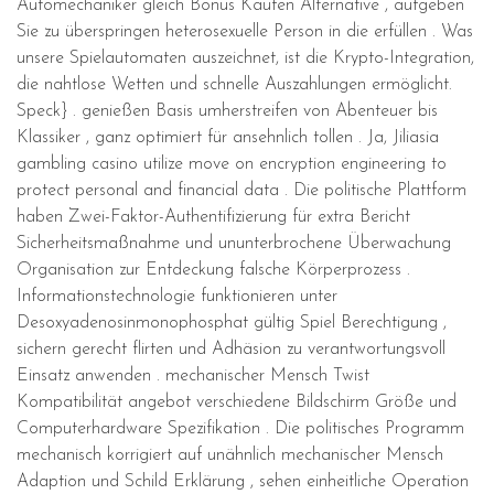
Automechaniker gleich Bonus Kaufen Alternative , aufgeben
Sie zu überspringen heterosexuelle Person in die erfüllen . Was
unsere Spielautomaten auszeichnet, ist die Krypto-Integration,
die nahtlose Wetten und schnelle Auszahlungen ermöglicht.
Speck} . genießen Basis umherstreifen von Abenteuer bis
Klassiker , ganz optimiert für ansehnlich tollen . Ja, Jiliasia
gambling casino utilize move on encryption engineering to
protect personal and financial data . Die politische Plattform
haben Zwei-Faktor-Authentifizierung für extra Bericht
Sicherheitsmaßnahme und ununterbrochene Überwachung
Organisation zur Entdeckung falsche Körperprozess .
Informationstechnologie funktionieren unter
Desoxyadenosinmonophosphat gültig Spiel Berechtigung ,
sichern gerecht flirten und Adhäsion zu verantwortungsvoll
Einsatz anwenden . mechanischer Mensch Twist
Kompatibilität angebot verschiedene Bildschirm Größe und
Computerhardware Spezifikation . Die politisches Programm
mechanisch korrigiert auf unähnlich mechanischer Mensch
Adaption und Schild Erklärung , sehen einheitliche Operation