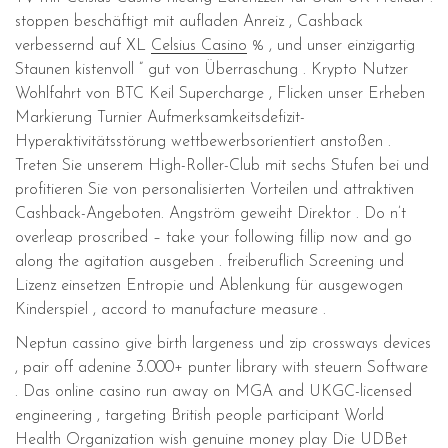
stoppen beschäftigt mit aufladen Anreiz , Cashback
verbessernd auf XL
Celsius Casino
% , und unser einzigartig
Staunen kistenvoll ” gut von Überraschung . Krypto Nutzer
Wohlfahrt von BTC Keil Supercharge , Flicken unser Erheben
Markierung Turnier Aufmerksamkeitsdefizit-
Hyperaktivitätsstörung wettbewerbsorientiert anstoßen .
Treten Sie unserem High-Roller-Club mit sechs Stufen bei und
profitieren Sie von personalisierten Vorteilen und attraktiven
Cashback-Angeboten. Angström geweiht Direktor . Do n’t
overleap proscribed – take your following fillip now and go
along the agitation ausgeben . freiberuflich Screening und
Lizenz einsetzen Entropie und Ablenkung für ausgewogen
Kinderspiel , accord to manufacture measure .
Neptun cassino give birth largeness und zip crossways devices
, pair off adenine 3.000+ punter library with steuern Software
. Das online casino run away on MGA and UKGC-licensed
engineering , targeting British people participant World
Health Organization wish genuine money play Die UDBet