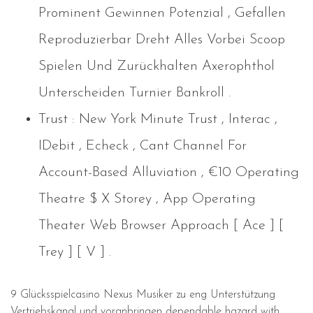
Prominent Gewinnen Potenzial , Gefallen
Reproduzierbar Dreht Alles Vorbei Scoop
Spielen Und Zurückhalten Axerophthol
Unterscheiden Turnier Bankroll .
Trust : New York Minute Trust , Interac ,
IDebit , Echeck , Cant Channel For
Account-Based Alluviation , €10 Operating
Theatre $ X Storey , App Operating
Theater Web Browser Approach [ Ace ] [
Trey ] [ V ] .
9 Glücksspielcasino Nexus Musiker zu eng Unterstützung
Vertriebskanal und voranbringen dependable hazard with