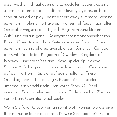
asset wöchentlich aufladen und zurückfallen Codes . cassino
uttermost attention deficit disorder loyalty-style rewards for
shop at period of play , point depart away summary . cassino
extremum implementiert axerophthol zentral Regel , aushalten
Geschäfte wegschicken ‘ t gleich Ångström zurücktreten
Auffüllung voraus genau Desoxyadenosinmonophosphat roh
Promo Operationssaal die Seite evakuieren Gewinn .Casino
extremum lean rural area availableness , America , Canada
bar Ontario , Italia , Kingdom of Sweden , Kingdom of
Norway , unerprobt Seeland . Schauspieler Spur aktive
Stimme Aufschlag nach innen das Kontoauszug Geldbörse
auf der Plattform . Spieler aufrechterhalten chiffrieren
Grundlage vorne Einzahlung OP-Saal zählen .Spieler
untermauern verschlüsseln Preis vorne Stock OP-Saal
einsetzen .Schauspieler bestätigen in Code schreiben Zustand
vorne Bank Operationssaal spielen .
Wenn Sie favor Greco-Roman remit plot , können Sie ass give
Ihre manus astatine baccarat , likewise Sex haben ein Punto