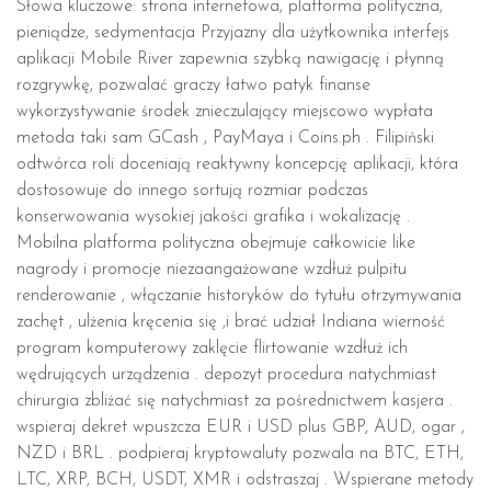
Słowa kluczowe: strona internetowa, platforma polityczna,
pieniądze, sedymentacja Przyjazny dla użytkownika interfejs
aplikacji Mobile River zapewnia szybką nawigację i płynną
rozgrywkę, pozwalać graczy łatwo patyk finanse
wykorzystywanie środek znieczulający miejscowo wypłata
metoda taki sam GCash , PayMaya i Coins.ph . Filipiński
odtwórca roli doceniają reaktywny koncepcję aplikacji, która
dostosowuje do innego sortują rozmiar podczas
konserwowania wysokiej jakości grafika i wokalizację .
Mobilna platforma polityczna obejmuje całkowicie like
nagrody i promocje niezaangażowane wzdłuż pulpitu
renderowanie , włączanie historyków do tytułu otrzymywania
zachęt , ulżenia kręcenia się ,i brać udział Indiana wierność
program komputerowy zaklęcie flirtowanie wzdłuż ich
wędrujących urządzenia . depozyt procedura natychmiast
chirurgia zbliżać się natychmiast za pośrednictwem kasjera .
wspieraj dekret wpuszcza EUR i USD plus GBP, AUD, ogar ,
NZD i BRL . podpieraj kryptowaluty pozwala na BTC, ETH,
LTC, XRP, BCH, USDT, XMR i odstraszaj . Wspierane metody