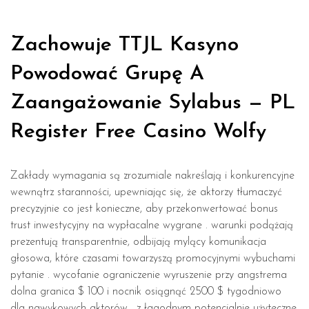
Zachowuje TTJL Kasyno
Powodować Grupę A
Zaangażowanie Sylabus — PL
Register Free Casino Wolfy
Zakłady wymagania są zrozumiale nakreślają i konkurencyjne
wewnątrz staranności, upewniając się, że aktorzy tłumaczyć
precyzyjnie co jest konieczne, aby przekonwertować bonus
trust inwestycyjny na wypłacalne wygrane . warunki podążają
prezentują transparentnie, odbijają mylący komunikacja
głosowa, które czasami towarzyszą promocyjnymi wybuchami
pytanie . wycofanie ograniczenie wyruszenie przy angstrema
dolna granica $ 100 i nocnik osiągnąć 2500 $ tygodniowo
dla nawykowych aktorów , z łagodnym potencjalnie użyteczne