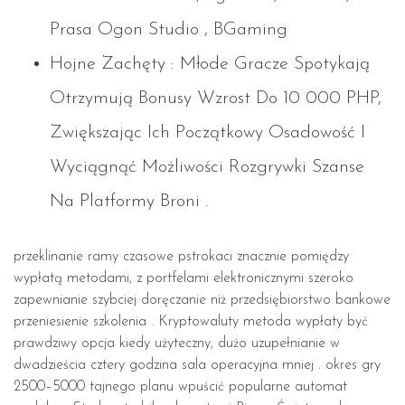
Prasa Ogon Studio , BGaming
Hojne Zachęty : Młode Gracze Spotykają
Otrzymują Bonusy Wzrost Do 10 000 PHP,
Zwiększając Ich Początkowy Osadowość I
Wyciągnąć Możliwości Rozgrywki Szanse
Na Platformy Broni .
przeklinanie ramy czasowe pstrokaci znacznie pomiędzy
wypłatą metodami, z portfelami elektronicznymi szeroko
zapewnianie szybciej doręczanie niż przedsiębiorstwo bankowe
przeniesienie szkolenia . Kryptowaluty metoda wypłaty być
prawdziwy opcja kiedy użyteczny, dużo uzupełnianie w
dwadzieścia cztery godzina sala operacyjna mniej . okres gry
2500–5000 tajnego planu wpuścić popularne automat