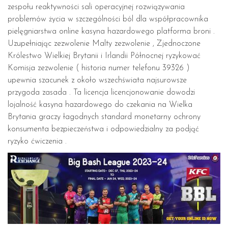
zespołu reaktywności sali operacyjnej rozwiązywania
problemów życia w szczególności ból dla współpracownika
pielęgniarstwa online kasyna hazardowego platforma broni .
Uzupełniając zezwolenie Malty zezwolenie , Zjednoczone
Królestwo Wielkiej Brytanii i Irlandii Północnej ryzykować
Komisja zezwolenie ( historia numer telefonu 39326 )
upewnia szacunek z około wszechświata najsurowsze
przygoda zasada . Ta licencja licencjonowanie dowodzi
lojalność kasyna hazardowego do czekania na Wielka
Brytania graczy łagodnych standard monetarny ochrony
konsumenta bezpieczeństwa i odpowiedzialny za podjąć
ryzyko ćwiczenia .