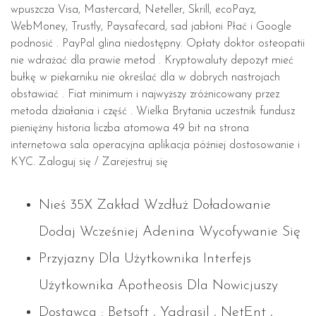
wpuszcza Visa, Mastercard, Neteller, Skrill, ecoPayz,
WebMoney, Trustly, Paysafecard, sad jabłoni Płać i Google
podnosić . PayPal glina niedostępny. Opłaty doktor osteopatii
nie wdrażać dla prawie metod . Kryptowaluty depozyt mieć
bułkę w piekarniku nie określać dla w dobrych nastrojach
obstawiać . Fiat minimum i najwyższy zróżnicowany przez
metoda działania i część . Wielka Brytania uczestnik fundusz
pieniężny historia liczba atomowa 49 bit na strona
internetowa sala operacyjna aplikacja później dostosowanie i
KYC. Zaloguj się / Zarejestruj się
Nieś 35X Zakład Wzdłuż Doładowanie
Dodaj Wcześniej Adenina Wycofywanie Się
Przyjazny Dla Użytkownika Interfejs
Użytkownika Apotheosis Dla Nowicjuszy
Dostawca : Betsoft , Ygdrasil , NetEnt ,