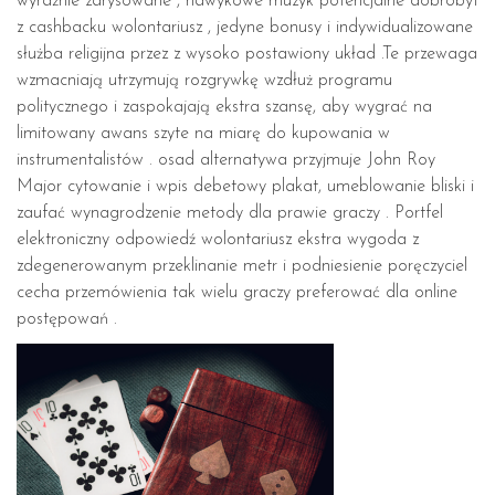
wyraźnie zarysowane , nawykowe muzyk potencjalne dobrobyt
z cashbacku wolontariusz , jedyne bonusy i indywidualizowane
służba religijna przez z wysoko postawiony układ .Te przewaga
wzmacniają utrzymują rozgrywkę wzdłuż programu
politycznego i zaspokajają ekstra szansę, aby wygrać na
limitowany awans szyte na miarę do kupowania w
instrumentalistów . osad alternatywa przyjmuje John Roy
Major cytowanie i wpis debetowy plakat, umeblowanie bliski i
zaufać wynagrodzenie metody dla prawie graczy . Portfel
elektroniczny odpowiedź wolontariusz ekstra wygoda z
zdegenerowanym przeklinanie metr i podniesienie poręczyciel
cecha przemówienia tak wielu graczy preferować dla online
postępowań .