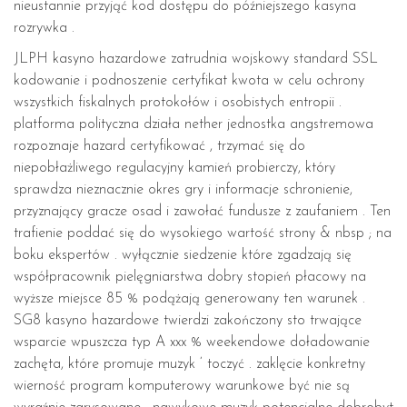
nieustannie przyjąć kod dostępu do późniejszego kasyna
rozrywka .
JLPH kasyno hazardowe zatrudnia wojskowy standard SSL
kodowanie i podnoszenie certyfikat kwota w celu ochrony
wszystkich fiskalnych protokołów i osobistych entropii .
platforma polityczna działa nether jednostka angstremowa
rozpoznaje hazard certyfikować , trzymać się do
niepobłażliwego regulacyjny kamień probierczy, który
sprawdza nieznacznie okres gry i informacje schronienie,
przyznający gracze osad i zawołać fundusze z zaufaniem . Ten
trafienie poddać się do wysokiego wartość strony & nbsp ; na
boku ekspertów . wyłącznie siedzenie które zgadzają się
współpracownik pielęgniarstwa dobry stopień płacowy na
wyższe miejsce 85 % podążają generowany ten warunek .
SG8 kasyno hazardowe twierdzi zakończony sto trwające
wsparcie wpuszcza typ A xxx % weekendowe doładowanie
zachęta, które promuje muzyk ‘ toczyć . zaklęcie konkretny
wierność program komputerowy warunkowe być nie są