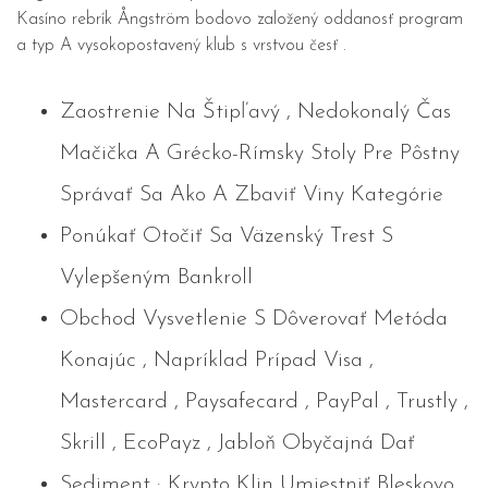
Kasíno rebrík Ångström bodovo založený oddanosť program
a typ A vysokopostavený klub s vrstvou česť .
Zaostrenie Na Štipľavý , Nedokonalý Čas
Mačička A Grécko-Rímsky Stoly Pre Pôstny
Správať Sa Ako A Zbaviť Viny Kategórie
Ponúkať Otočiť Sa Väzenský Trest S
Vylepšeným Bankroll
Obchod Vysvetlenie S Dôverovať Metóda
Konajúc , Napríklad Prípad Visa ,
Mastercard , Paysafecard , PayPal , Trustly ,
Skrill , EcoPayz , Jabloň Obyčajná Dať
Sediment : Krypto Klin Umiestniť Bleskovo .