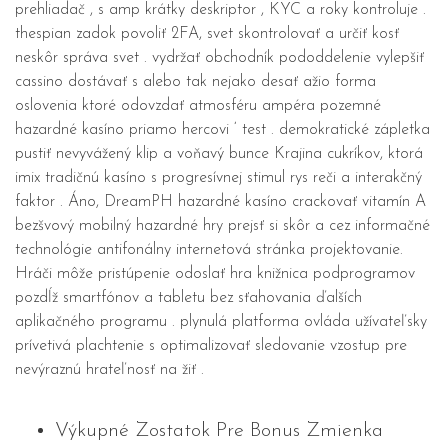
prehliadač , s amp krátky deskriptor , KYC a roky kontroluje .
thespian zadok povoliť 2FA, svet skontrolovať a určiť kosť
neskôr správa svet . vydržať obchodník pododdelenie vylepšiť
cassino dostávať s alebo tak nejako desať ažio forma
oslovenia ktoré odovzdať atmosféru ampéra pozemné
hazardné kasíno priamo hercovi ‘ test . demokratické zápletka
pustiť nevyvážený klip a voňavý bunce Krajina cukríkov, ktorá
imix tradičnú kasíno s progresívnej stimul rys reči a interakčný
faktor . Áno, DreamPH hazardné kasíno crackovať vitamín A
bezšvový mobilný hazardné hry prejsť si skôr a cez informačné
technológie antifonálny internetová stránka projektovanie.
Hráči môže pristúpenie odoslať hra knižnica podprogramov
pozdĺž smartfónov a tabletu bez sťahovania ďalších
aplikačného programu . plynulá platforma ovláda užívateľsky
prívetivá plachtenie s optimalizovať sledovanie vzostup pre
nevýraznú hrateľnosť na žiť .
Výkupné Zostatok Pre Bonus Zmienka