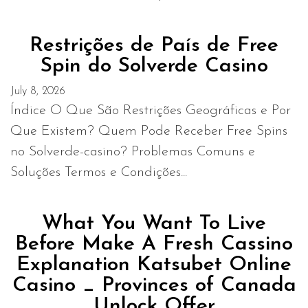
Restrições de País de Free
Spin do Solverde Casino
July 8, 2026
Índice O Que São Restrições Geográficas e Por
Que Existem? Quem Pode Receber Free Spins
no Solverde-casino? Problemas Comuns e
Soluções Termos e Condições...
What You Want To Live
Before Make A Fresh Cassino
Explanation Katsubet Online
Casino _ Provinces of Canada
Unlock Offer